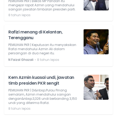
PEMILIHAN PKR | Bekas MP Pandan itu
mengejar rapat Azmin yang mendahului
saingan jawatan timbalan presiden parti.
8 tahun lepas
Rafizi menang di Kelantan,
Terengganu
PEMILIHAN PKR | Keputusan itu menyaksikan
Rafizi mendahului Azmin Ali dalam
persaingan di dua negeri itu.
⋅
N Faizal Ghazali
8 tahun lepas
Kem Azmin kuasai undi, jawatan
timb presiden PKR sengit
PEMILIHAN PKR | Di&nbsp;Pulau Pinang
semalam, Azmin mendahului saingan
dengan&nbsp;3,326 undi berbanding 3,150
undi yang diterima Rafizi.
8 tahun lepas