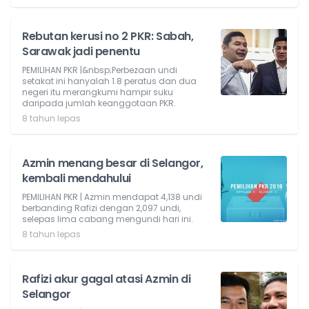
Rebutan kerusi no 2 PKR: Sabah,
Sarawak jadi penentu
PEMILIHAN PKR |&nbsp;Perbezaan undi
setakat ini hanyalah 1.8 peratus dan dua
negeri itu merangkumi hampir suku
daripada jumlah keanggotaan PKR.
8 tahun lepas
Azmin menang besar di Selangor,
kembali mendahului
PEMILIHAN PKR | Azmin mendapat 4,138 undi
berbanding Rafizi dengan 2,097 undi,
selepas lima cabang mengundi hari ini.
8 tahun lepas
Rafizi akur gagal atasi Azmin di
Selangor