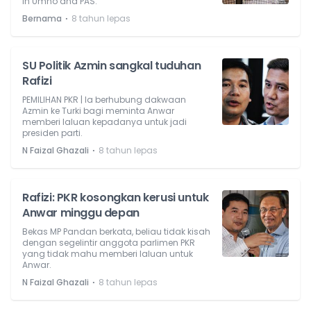
in Umno and PAS.
⋅
Bernama
8 tahun lepas
SU Politik Azmin sangkal tuduhan
Rafizi
PEMILIHAN PKR | Ia berhubung dakwaan
Azmin ke Turki bagi meminta Anwar
memberi laluan kepadanya untuk jadi
presiden parti.
⋅
N Faizal Ghazali
8 tahun lepas
Rafizi: PKR kosongkan kerusi untuk
Anwar minggu depan
Bekas MP Pandan berkata, beliau tidak kisah
dengan segelintir anggota parlimen PKR
yang tidak mahu memberi laluan untuk
Anwar.
⋅
N Faizal Ghazali
8 tahun lepas