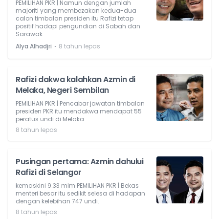
PEMILIHAN PKR | Namun dengan jumlah
majoriti yang membezakan kedua-dua
calon timbalan presiden itu Rafizi tetap
positif hadapi pengundian di Sabah dan
Sarawak
⋅
Alya Alhadjri
8 tahun lepas
Rafizi dakwa kalahkan Azmin di
Melaka, Negeri Sembilan
PEMILIHAN PKR | Pencabar jawatan timbalan
presiden PKR itu mendakwa mendapat 55
peratus undi di Melaka.
8 tahun lepas
Pusingan pertama: Azmin dahului
Rafizi di Selangor
kemaskini 9.33 mlm PEMILIHAN PKR | Bekas
menteri besar itu sedikit selesa di hadapan
dengan kelebihan 747 undi.
8 tahun lepas