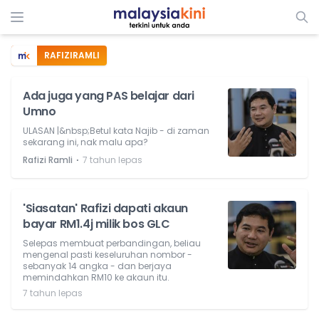
RAFIZIRAMLI
Ada juga yang PAS belajar dari
Umno
ULASAN |&nbsp;Betul kata Najib - di zaman
sekarang ini, nak malu apa?
⋅
Rafizi Ramli
7 tahun lepas
'Siasatan' Rafizi dapati akaun
bayar RM1.4j milik bos GLC
Selepas membuat perbandingan, beliau
mengenal pasti keseluruhan nombor -
sebanyak 14 angka - dan berjaya
memindahkan RM10 ke akaun itu.
7 tahun lepas