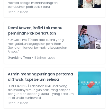
mereka bertiga membincangkan
penubuhan parti politik baru.
8 tahun lepas
Demi Anwar, Rafizi tak mahu
pemilihan PKR berlarutan
KONGRES PKR | "Akan ada suara yang
mengatakan kegagalan pemilihan
(berjalan) lancar bermakna kegagalan
Anwar."
⋅
Geraldine Tong
8 tahun lepas
Azmin menang pusingan pertama
di S'wak, tapi belum selesa
PEMILIHAN PKR | Kelebihan 1,341 undi yang
dinikmatinya mungkin berkurang selepas
pengundian cabang Julau - yang sebelum
ini dilanda kontroversi.
8 tahun lepas