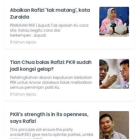
Abaikan Rafizi 'tak matang', kata
Zuraida
PEMILIHAN PKR | &quot;Tak apalah itu cara
dia. Kalau begitu cara dia
berkempen...&quot;
8 tahun lepas
Tian Chua balas Rafizi: PKR sudah
jadi kongsi gelap?
Pertelingkahan ekoran keputusan berkaitan
PRK untuk Anwar didakwa tidak melibatkan
semua pemimpin parti itu.
8 tahun lepas
PKR's strength is in its openness,
says Rafizi
This principle will ensure the party
won&#39;t give rise to splinter parties, unlike