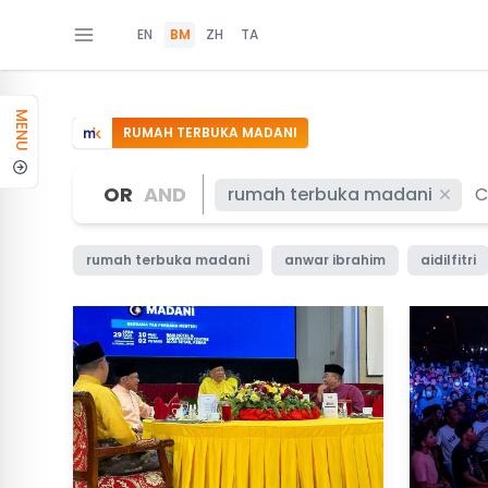
EN
BM
ZH
TA
MENU
RUMAH TERBUKA MADANI
OR
AND
rumah terbuka madani
rumah terbuka madani
anwar ibrahim
aidilfitri