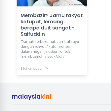
Membazir? Jamu rakyat
ketupat, lemang
berapa duit sangat -
Saifuddin
"Rumah terbuka nak sambut raya
dengan rakyat," kata menteri
dalam negeri jelaskan ia "tak
membazirlah insya-Allah."
⋅
3 tahun lepas
malaysia
kini