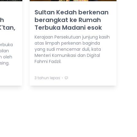
Sultan Kedah berkenan
ah
berangkat ke Rumah
'tan,
Terbuka Madani esok
Kerajaan Persekutuan junjung kasih
atas limpah perkenan baginda
erbuka
yang sudi mencemar duli, kata
bilan
Menteri Komunikasi dan Digital
n oleh
Fahmi Fadzil.
sing.
⋅
3 tahun lepas