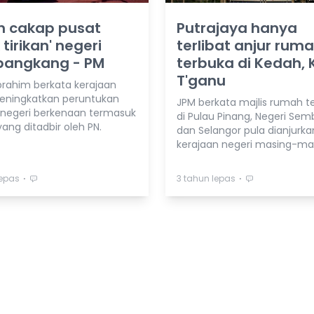
h cakap pusat
Putrajaya hanya
 tirikan' negeri
terlibat anjur rum
angkang - PM
terbuka di Kedah, K
T'ganu
brahim berkata kerajaan
eningkatkan peruntukan
JPM berkata majlis rumah t
negeri berkenaan termasuk
di Pulau Pinang, Negeri Sem
ang ditadbir oleh PN.
dan Selangor pula dianjurka
kerajaan negeri masing-ma
⋅
⋅
lepas
3 tahun lepas