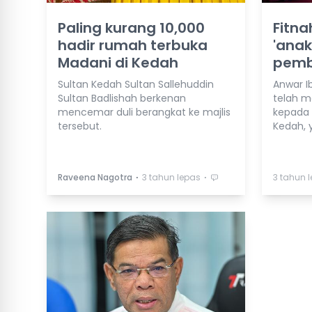
Paling kurang 10,000
Fitna
hadir rumah terbuka
'anak
Madani di Kedah
pemb
Sultan Kedah Sultan Sallehuddin
Anwar I
Sultan Badlishah berkenan
telah m
mencemar duli berangkat ke majlis
kepada 
tersebut.
Kedah, y
⋅
⋅
Raveena Nagotra
3 tahun lepas
3 tahun 