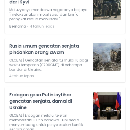
dari Kyvi
Motuzyanyk mendakwa negaranya berjaya
"melaksanakan mobilisasi," dan kini "di
peringkat kedua mobilisasi."
⋅
Bernama
4 tahun lepas
Rusia umum gencatan senjata
pindahkan orang awam
GLOBAL | Gencatan senjata itu mulai 10 pagi
waktu tempatan (0700GMT) di beberapa
bandar di Ukraine.
4 tahun lepas
Erdogan gesa Putin isytihar
gencatan senjata, damai di
Ukraine
GLOBAL | Erdogan melalui telefon
memberitahu Putin bahawa Turki sedia
menyumbang untuk penyelesaian konflik
secara aman.