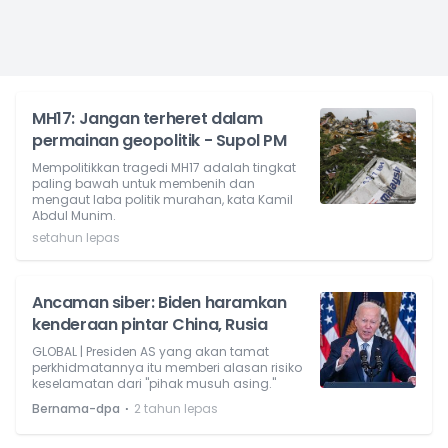
MH17: Jangan terheret dalam
permainan geopolitik - Supol PM
Mempolitikkan tragedi MH17 adalah tingkat
paling bawah untuk membenih dan
mengaut laba politik murahan, kata Kamil
Abdul Munim.
setahun lepas
Ancaman siber: Biden haramkan
kenderaan pintar China, Rusia
GLOBAL | Presiden AS yang akan tamat
perkhidmatannya itu memberi alasan risiko
keselamatan dari "pihak musuh asing."
⋅
Bernama-dpa
2 tahun lepas