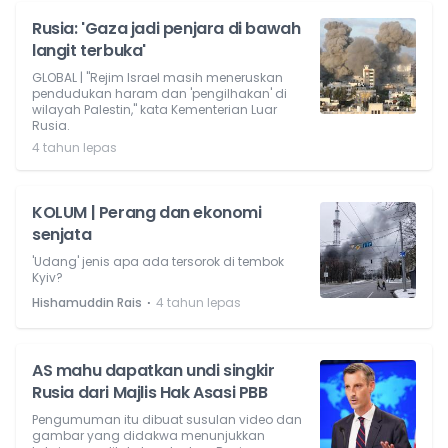
Rusia: 'Gaza jadi penjara di bawah
langit terbuka'
GLOBAL | "Rejim Israel masih meneruskan
pendudukan haram dan 'pengilhakan' di
wilayah Palestin," kata Kementerian Luar
Rusia.
4 tahun lepas
KOLUM | Perang dan ekonomi
senjata
'Udang' jenis apa ada tersorok di tembok
Kyiv?
⋅
Hishamuddin Rais
4 tahun lepas
AS mahu dapatkan undi singkir
Rusia dari Majlis Hak Asasi PBB
Pengumuman itu dibuat susulan video dan
gambar yang didakwa menunjukkan