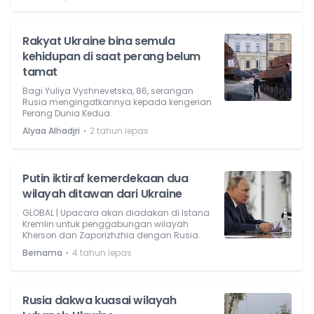
Rakyat Ukraine bina semula
kehidupan di saat perang belum
tamat
Bagi Yuliya Vyshnevetska, 86, serangan
Rusia mengingatkannya kepada kengerian
Perang Dunia Kedua.
⋅
Alyaa Alhadjri
2 tahun lepas
Putin iktiraf kemerdekaan dua
wilayah ditawan dari Ukraine
GLOBAL | Upacara akan diadakan di Istana
Kremlin untuk penggabungan wilayah
Kherson dan Zaporizhzhia dengan Rusia.
⋅
Bernama
4 tahun lepas
Rusia dakwa kuasai wilayah