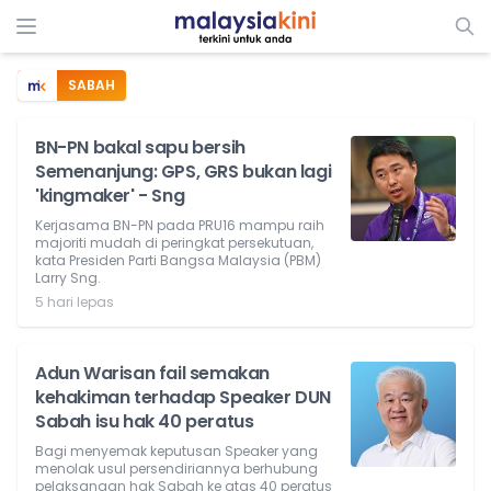
SABAH
BN-PN bakal sapu bersih
Semenanjung: GPS, GRS bukan lagi
'kingmaker' - Sng
Kerjasama BN-PN pada PRU16 mampu raih
majoriti mudah di peringkat persekutuan,
kata Presiden Parti Bangsa Malaysia (PBM)
Larry Sng.
5 hari lepas
Adun Warisan fail semakan
kehakiman terhadap Speaker DUN
Sabah isu hak 40 peratus
Bagi menyemak keputusan Speaker yang
menolak usul persendiriannya berhubung
pelaksanaan hak Sabah ke atas 40 peratus