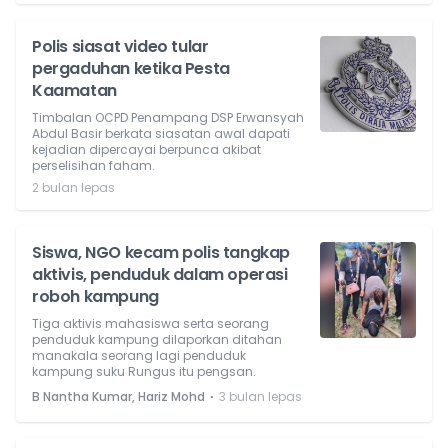
Polis siasat video tular
pergaduhan ketika Pesta
Kaamatan
Timbalan OCPD Penampang DSP Erwansyah
Abdul Basir berkata siasatan awal dapati
kejadian dipercayai berpunca akibat
perselisihan faham.
2 bulan lepas
Siswa, NGO kecam polis tangkap
aktivis, penduduk dalam operasi
roboh kampung
Tiga aktivis mahasiswa serta seorang
penduduk kampung dilaporkan ditahan
manakala seorang lagi penduduk
kampung suku Rungus itu pengsan.
⋅
B Nantha Kumar, Hariz Mohd
3 bulan lepas