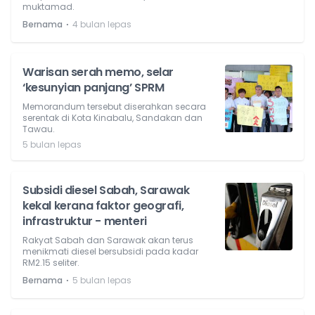
muktamad.
⋅
Bernama
4 bulan lepas
Warisan serah memo, selar
‘kesunyian panjang’ SPRM
Memorandum tersebut diserahkan secara
serentak di Kota Kinabalu, Sandakan dan
Tawau.
5 bulan lepas
Subsidi diesel Sabah, Sarawak
kekal kerana faktor geografi,
infrastruktur - menteri
Rakyat Sabah dan Sarawak akan terus
menikmati diesel bersubsidi pada kadar
RM2.15 seliter.
⋅
Bernama
5 bulan lepas