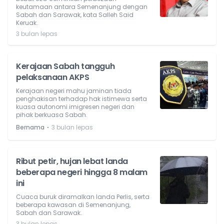
keutamaan antara Semenanjung dengan
Sabah dan Sarawak, kata Salleh Said
Keruak.
3 bulan lepas
Kerajaan Sabah tangguh
pelaksanaan AKPS
Kerajaan negeri mahu jaminan tiada
penghakisan terhadap hak istimewa serta
kuasa autonomi imigresen negeri dan
pihak berkuasa Sabah.
⋅
Bernama
3 bulan lepas
Ribut petir, hujan lebat landa
beberapa negeri hingga 8 malam
ini
Cuaca buruk diramalkan landa Perlis, serta
beberapa kawasan di Semenanjung,
Sabah dan Sarawak.
3 bulan lepas