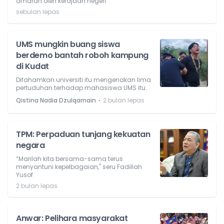
amaran oleh kerajaan negeri
sebulan lepas
UMS mungkin buang siswa
berdemo bantah roboh kampung
di Kudat
Difahamkan universiti itu mengenakan lima
pertuduhan terhadap mahasiswa UMS itu.
⋅
Qistina Nadia Dzulqarnain
2 bulan lepas
TPM: Perpaduan tunjang kekuatan
negara
“Marilah kita bersama-sama terus
menyantuni kepelbagaian," seru Fadillah
Yusof
2 bulan lepas
Anwar: Pelihara masyarakat