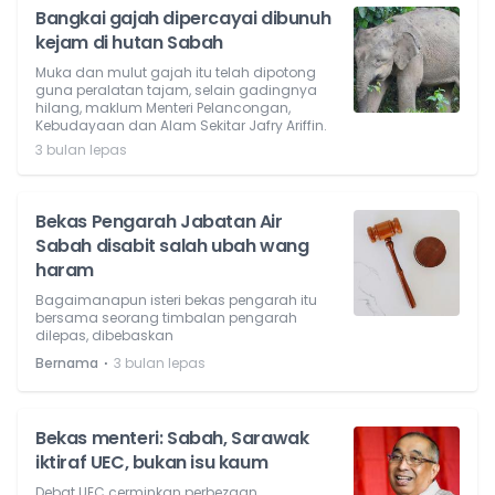
Bangkai gajah dipercayai dibunuh
kejam di hutan Sabah
Muka dan mulut gajah itu telah dipotong
guna peralatan tajam, selain gadingnya
hilang, maklum Menteri Pelancongan,
Kebudayaan dan Alam Sekitar Jafry Ariffin.
3 bulan lepas
Bekas Pengarah Jabatan Air
Sabah disabit salah ubah wang
haram
Bagaimanapun isteri bekas pengarah itu
bersama seorang timbalan pengarah
dilepas, dibebaskan
⋅
Bernama
3 bulan lepas
Bekas menteri: Sabah, Sarawak
iktiraf UEC, bukan isu kaum
Debat UEC cerminkan perbezaan