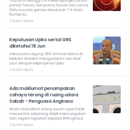
Tsunami setinggi 0.4 meter dijangka landa
pantai Tawau, Semporna, Kunak dan Lahad
Datu susulan gempa berukuran 7.9 skala
Richter itu.
2 bulan lepas
Keputusan Upko sertai GRS
diketahui 18 Jun
Setiausaha Agung GRS Armizan Mohd Ali
berkata diankini mengadakan sesi libat
urus dengan kepimpinan Upko.
2 bulan lepas
Ada maklumat penampakan
cahaya terang di ruang udara
Sabah - Penguasa Angkasa
Mosti nasihatkan orang awam agar tidak
menyentuh sebarang objek mencurigakan
dan segera laporkan kepada BPAngkasa.
2 bulan lepas