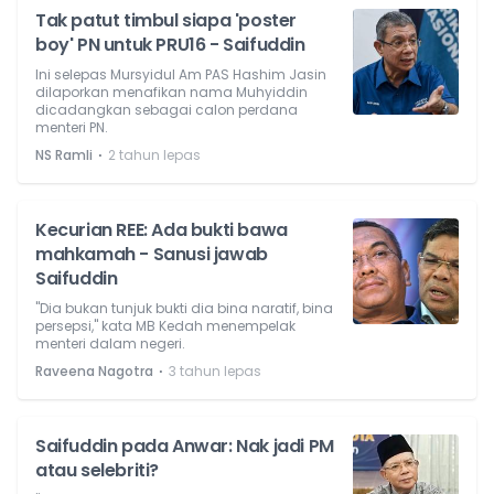
Tak patut timbul siapa 'poster
boy' PN untuk PRU16 - Saifuddin
Ini selepas Mursyidul Am PAS Hashim Jasin
dilaporkan menafikan nama Muhyiddin
dicadangkan sebagai calon perdana
menteri PN.
⋅
NS Ramli
2 tahun lepas
Kecurian REE: Ada bukti bawa
mahkamah - Sanusi jawab
Saifuddin
"Dia bukan tunjuk bukti dia bina naratif, bina
persepsi," kata MB Kedah menempelak
menteri dalam negeri.
⋅
Raveena Nagotra
3 tahun lepas
Saifuddin pada Anwar: Nak jadi PM
atau selebriti?