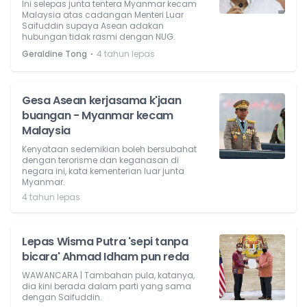
Ini selepas junta tentera Myanmar kecam
Malaysia atas cadangan Menteri Luar
Saifuddin supaya Asean adakan
hubungan tidak rasmi dengan NUG.
⋅
Geraldine Tong
4 tahun lepas
Gesa Asean kerjasama k'jaan
buangan - Myanmar kecam
Malaysia
Kenyataan sedemikian boleh bersubahat
dengan terorisme dan keganasan di
negara ini, kata kementerian luar junta
Myanmar.
4 tahun lepas
Lepas Wisma Putra 'sepi tanpa
bicara' Ahmad Idham pun reda
WAWANCARA | Tambahan pula, katanya,
dia kini berada dalam parti yang sama
dengan Saifuddin.