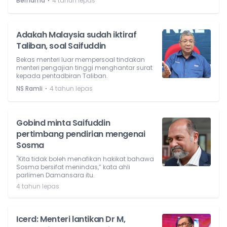
⋅
Bernama
4 tahun lepas
Adakah Malaysia sudah iktiraf
Taliban, soal Saifuddin
Bekas menteri luar mempersoal tindakan
menteri pengajian tinggi menghantar surat
kepada pentadbiran Taliban.
⋅
NS Ramli
4 tahun lepas
Gobind minta Saifuddin
pertimbang pendirian mengenai
Sosma
"Kita tidak boleh menafikan hakikat bahawa
Sosma bersifat menindas,” kata ahli
parlimen Damansara itu.
4 tahun lepas
Icerd: Menteri lantikan Dr M,