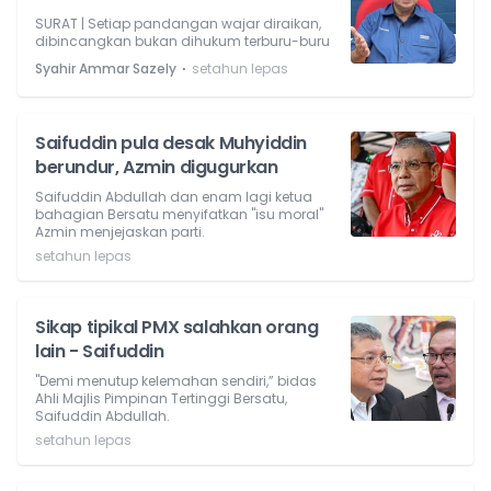
SURAT | Setiap pandangan wajar diraikan,
dibincangkan bukan dihukum terburu-buru
⋅
Syahir Ammar Sazely
setahun lepas
Saifuddin pula desak Muhyiddin
berundur, Azmin digugurkan
Saifuddin Abdullah dan enam lagi ketua
bahagian Bersatu menyifatkan "isu moral"
Azmin menjejaskan parti.
setahun lepas
Sikap tipikal PMX salahkan orang
lain - Saifuddin
"Demi menutup kelemahan sendiri,” bidas
Ahli Majlis Pimpinan Tertinggi Bersatu,
Saifuddin Abdullah.
setahun lepas