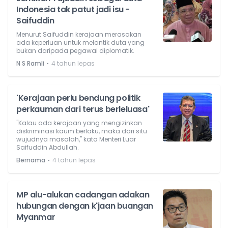
Indonesia tak patut jadi isu -
Saifuddin
Menurut Saifuddin kerajaan merasakan
ada keperluan untuk melantik duta yang
bukan daripada pegawai diplomatik.
⋅
N S Ramli
4 tahun lepas
'Kerajaan perlu bendung politik
perkauman dari terus berleluasa'
"Kalau ada kerajaan yang mengizinkan
diskriminasi kaum berlaku, maka dari situ
wujudnya masalah," kata Menteri Luar
Saifuddin Abdullah.
⋅
Bernama
4 tahun lepas
MP alu-alukan cadangan adakan
hubungan dengan k'jaan buangan
Myanmar