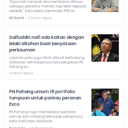
"Saya tak nampak dia membawa dirinya
sebagai perdana menteri, tapi lebih kepada
selebriti," kata bekas pemimpin PKR itu.
⋅
NS Ramli
3 tahun lepas
Saifuddin nafi ada kaitan dengan
lelaki ditahan buat kenyataan
perkauman
Laporan polis juga telah dibuat berhubung
dakwaan terhadapnya, kata pengerusi PN
Pahang itu.
3 tahun lepas
PN Pahang umum 18 portfolio
tumpuan untuk pantau peranan
Exco
PN Pahang ingin memainkan peranan
semak dan imbang terhadap setiap Exco,
kata Saifuddin Abdullah.