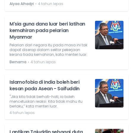
⋅
Alyaa Alhadjri
4 tahun lepas
M'sia guna dana luar beri latihan
kemahiran pada pelarian
Myanmar
Pelarian dari negara itu pada masa ini tak
dapat diserap dalam sektor pekerjaan
kerana tiada kemahiran, kata menteri luar.
⋅
Bernama
4 tahun lepas
Islamofobia di India boleh beri
kesan pada Asean - Saifuddin
"Jika kita tidak berhati-hati, ia boleh
mencetuskan reaksi. Kita tidak mahu itu
berlaku,” kata menteri luar.
4 tahun lepas
Lantikan Tajuddin sebagai duta