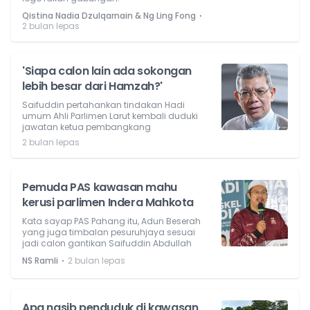
⋅
Qistina Nadia Dzulqarnain & Ng Ling Fong
2 bulan lepas
'Siapa calon lain ada sokongan
lebih besar dari Hamzah?'
Saifuddin pertahankan tindakan Hadi
umum Ahli Parlimen Larut kembali duduki
jawatan ketua pembangkang
2 bulan lepas
Pemuda PAS kawasan mahu
kerusi parlimen Indera Mahkota
Kata sayap PAS Pahang itu, Adun Beserah
yang juga timbalan pesuruhjaya sesuai
jadi calon gantikan Saifuddin Abdullah
⋅
NS Ramli
2 bulan lepas
Apa nasib penduduk di kawasan