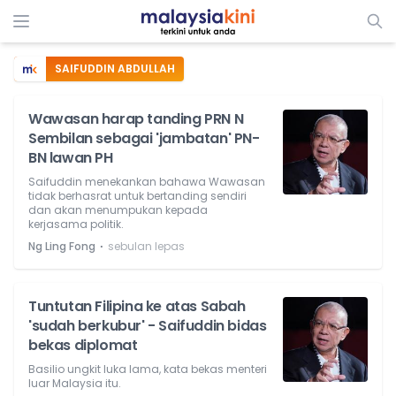
SAIFUDDIN ABDULLAH
Wawasan harap tanding PRN N
Sembilan sebagai 'jambatan' PN-
BN lawan PH
Saifuddin menekankan bahawa Wawasan
tidak berhasrat untuk bertanding sendiri
dan akan menumpukan kepada
kerjasama politik.
⋅
Ng Ling Fong
sebulan lepas
Tuntutan Filipina ke atas Sabah
'sudah berkubur' - Saifuddin bidas
bekas diplomat
Basilio ungkit luka lama, kata bekas menteri
luar Malaysia itu.