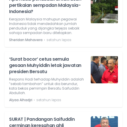
pertikaian sempadan Malaysia-
Indonesia?
Kerajaan Malaysia mahupun pegawai
Indonesia tidak mendedahkan jumlah
penduduk yang dijangka terjejas sebaik
sahaja sempadan baru ditetapkan.
⋅
Sheridan Mahavera
setahun lepas
‘Surat bocor’ cetus semula
gesaan Muhyiddin letak jawatan
presiden Bersatu
Respons Hadi terhadap Muhyiddin adalah
“sebab tambahan” untuk dia berundur,
kata bekas pemimpin Bersatu Saifuddin
Abdullah.
⋅
Alyaa Alhadjri
setahun lepas
SURAT | Pandangan Saifuddin
cerminan keresahan ahli