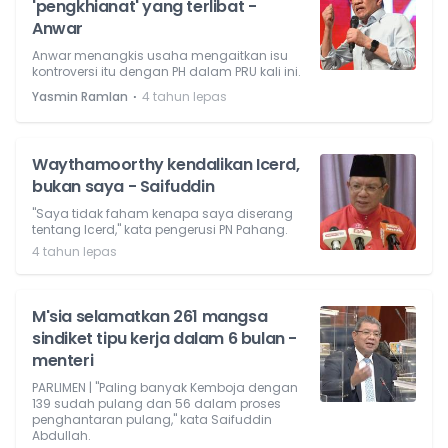
'pengkhianat' yang terlibat -
Anwar
Anwar menangkis usaha mengaitkan isu
kontroversi itu dengan PH dalam PRU kali ini.
⋅
Yasmin Ramlan
4 tahun lepas
Waythamoorthy kendalikan Icerd,
bukan saya - Saifuddin
"Saya tidak faham kenapa saya diserang
tentang Icerd," kata pengerusi PN Pahang.
4 tahun lepas
M'sia selamatkan 261 mangsa
sindiket tipu kerja dalam 6 bulan -
menteri
PARLIMEN | "Paling banyak Kemboja dengan
139 sudah pulang dan 56 dalam proses
penghantaran pulang," kata Saifuddin
Abdullah.