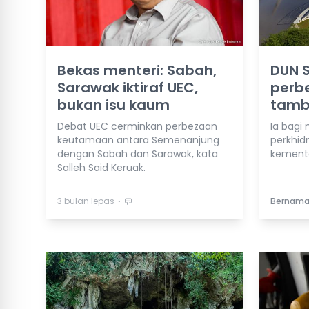
Bekas menteri: Sabah,
DUN S
Sarawak iktiraf UEC,
perb
bukan isu kaum
tamba
Debat UEC cerminkan perbezaan
Ia bag
keutamaan antara Semenanjung
perkhid
dengan Sabah dan Sarawak, kata
kemente
Salleh Said Keruak.
⋅
3 bulan lepas
Bernam