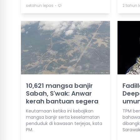
⋅
setahun lepas
2 tahun 
10,621 mangsa banjir
Fadil
Sabah, S'wak: Anwar
Deepa
kerah bantuan segera
umum
Keutamaan ketika ini kebajikan
TPM be
mangsa banjir serta keselamatan
bahawa 
penduduk di kawasan terjejas, kata
dibangk
PM.
Sarawak