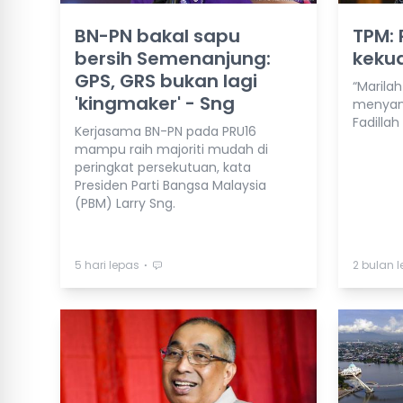
BN-PN bakal sapu
TPM:
bersih Semenanjung:
keku
GPS, GRS bukan lagi
“Marila
'kingmaker' - Sng
menyant
Fadillah
Kerjasama BN-PN pada PRU16
mampu raih majoriti mudah di
peringkat persekutuan, kata
Presiden Parti Bangsa Malaysia
(PBM) Larry Sng.
⋅
5 hari lepas
2 bulan 