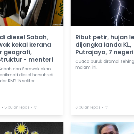
di diesel Sabah,
Ribut petir, hujan l
wak kekal kerana
dijangka landa KL,
r geografi,
Putrajaya, 7 negeri
struktur - menteri
Cuaca buruk diramal sehin
malam ini.
Sabah dan Sarawak akan
enikmati diesel bersubsidi
ar RM2.15 seliter.
⋅
⋅
⋅
a
5 bulan lepas
6 bulan lepas