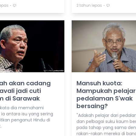
⋅
⋅
lepas
2 tahun lepas
lah akan cadang
Mansuh kuota:
vali jadi cuti
Mampukah pelajar
 di Sarawak
pedalaman S'wak
bersaing?
rkata dia memahami
ia antara isu yang sering
"Adakah pelajar dari pedal
itkan penganut Hindu di
dan pelbagai suku kaum be
.
pada tahap yang sama de
rakan-rakan mereka di band