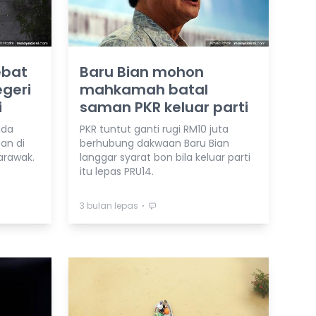
ebat
Baru Bian mohon
geri
mahkamah batal
i
saman PKR keluar parti
nda
PKR tuntut ganti rugi RM10 juta
an di
berhubung dakwaan Baru Bian
arawak.
langgar syarat bon bila keluar parti
itu lepas PRU14.
⋅
3 bulan lepas