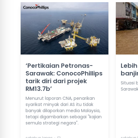
‘Pertikaian Petronas-
Lebi
Sarawak: ConocoPhillips
banji
tarik diri dari projek
Situasi 
RM13.7b’
Sarawa
Menurut laporan CNA, penarikan
syarikat minyak dari AS itu tidak
banyak dilaporkan media Malaysia,
tetapi digambarkan sebagai "kajian
semula strategi negara".
⋅
setahun lepas
setahun 