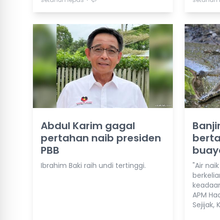
Abdul Karim gagal
Banji
pertahan naib presiden
berta
PBB
buaya
Ibrahim Baki raih undi tertinggi.
"Air na
berkelia
keadaan
APM Hadi
Sejijak,