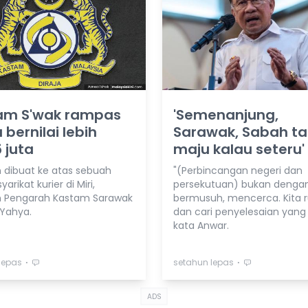
am S'wak rampas
'Semenanjung,
 bernilai lebih
Sarawak, Sabah t
 juta
maju kalau seteru'
 dibuat ke atas sebuah
"(Perbincangan negeri dan
arikat kurier di Miri,
persekutuan) bukan denga
 Pengarah Kastam Sarawak
bermusuh, mencerca. Kita 
 Yahya.
dan cari penyelesaian yang 
kata Anwar.
⋅
⋅
lepas
setahun lepas
ADS