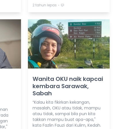
⋅
2 tahun lepas
Wanita OKU naik kapcai
kembara Sarawak,
Sabah
“Kalau kita fikirkan kekangan,
masalah, OKU atau tidak, mampu
aman
atau tidak, sampai bila pun kita
rada
takkan mampu buat apa-apa,"
ngan
kata Fazlin Fauzi dari Kulim, Kedah.
ar,"