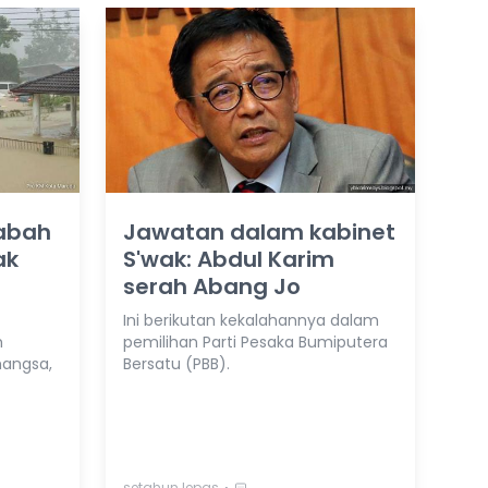
Sabah
Jawatan dalam kabinet
ak
S'wak: Abdul Karim
serah Abang Jo
Ini berikutan kekalahannya dalam
h
pemilihan Parti Pesaka Bumiputera
mangsa,
Bersatu (PBB).
⋅
setahun lepas