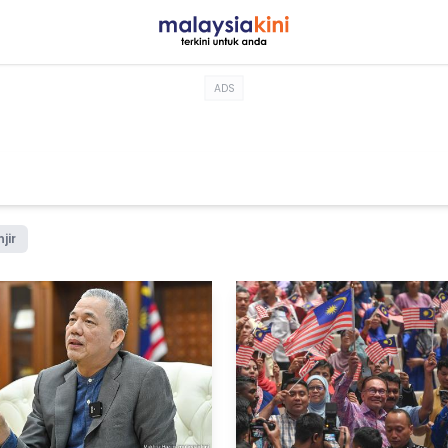
ADS
jir