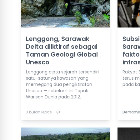
Lenggong, Sarawak
Subsi
Delta diiktiraf sebagai
Sara
Taman Geologi Global
fakto
Unesco
infra
Lenggong cipta sejarah tersendiri
Rakyat 
satu-satunya kawasan yang
terus m
memegang dua pengiktirafan
pada kad
Unesco — sebelum ini Tapak
Warisan Dunia pada 2012.
⋅
3 bulan lepas
Bernam