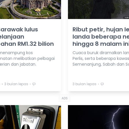
arawak lulus
Ribut petir, hujan l
elanjaan
landa beberapa ne
han RM1.32 bilion
hingga 8 malam in
i menampung kos
Cuaca buruk diramalkan la
matan melibatkan pelbagai
Perlis, serta beberapa kawas
rian dan jabatan.
Semenanjung, Sabah dan S
⋅
⋅
⋅
a
3 bulan lepas
3 bulan lepas
ADS