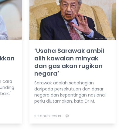
‘Usaha Sarawak ambil
akkan
alih kawalan minyak
dan gas akan rugikan
negara’
n cara
Sarawak adalah sebahagian
runding
daripada persekutuan dan dasar
baik,"
negara dan kepentingan nasional
perlu diutamakan, kata Dr M.
⋅
setahun lepas