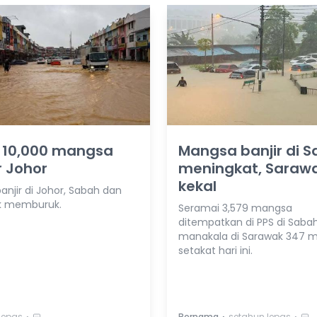
h 10,000 mangsa
Mangsa banjir di 
r Johor
meningkat, Saraw
kekal
banjir di Johor, Sabah dan
k memburuk.
Seramai 3,579 mangsa
ditempatkan di PPS di Saba
manakala di Sarawak 347 
setakat hari ini.
⋅
⋅
⋅
lepas
Bernama
setahun lepas