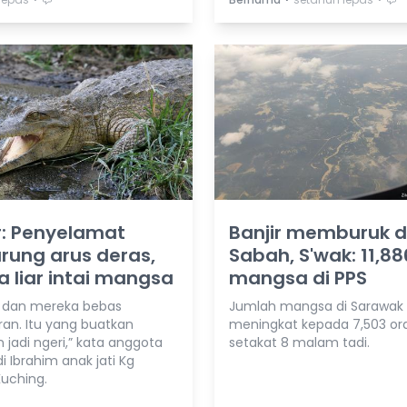
r: Penyelamat
Banjir memburuk d
rung arus deras,
Sabah, S'wak: 11,88
 liar intai mangsa
mangsa di PPS
ik dan mereka bebas
Jumlah mangsa di Sarawak
ran. Itu yang buatkan
meningkat kepada 7,503 or
 jadi ngeri,” kata anggota
setakat 8 malam tadi.
 Ibrahim anak jati Kg
 Kuching.