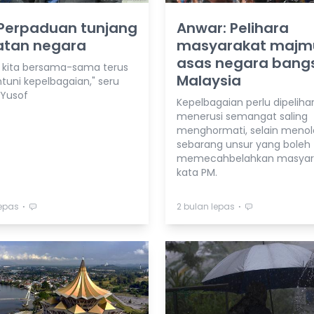
 Perpaduan tunjang
Anwar: Pelihara
atan negara
masyarakat majm
asas negara bang
h kita bersama-sama terus
Malaysia
uni kepelbagaian," seru
 Yusof
Kepelbagaian perlu dipeliha
menerusi semangat saling
menghormati, selain menol
sebarang unsur yang boleh
memecahbelahkan masyara
kata PM.
⋅
⋅
lepas
2 bulan lepas