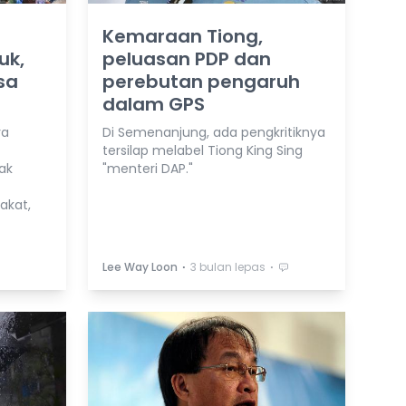
Kemaraan Tiong,
uk,
peluasan PDP dan
sa
perebutan pengaruh
dalam GPS
ra
Di Semenanjung, ada pengkritiknya
tersilap melabel Tiong King Sing
ak
"menteri DAP."
kat,
⋅
⋅
Lee Way Loon
3 bulan lepas