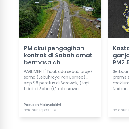
PM akui pengagihan
Kast
kontrak di Sabah amat
ganja
bermasalah
RM2.5
PARLIMEN l "Tidak ada sebab projek
Serbuan
sama (Lebuhraya Pan Borneo)...
premis sy
siap 98 peratus di Sarawak, (tapi
maklum
tidak di Sabah)," kata Anwar.
Norizan
⋅
Pasukan Malaysiakini
⋅
setahun lepas
setahun 