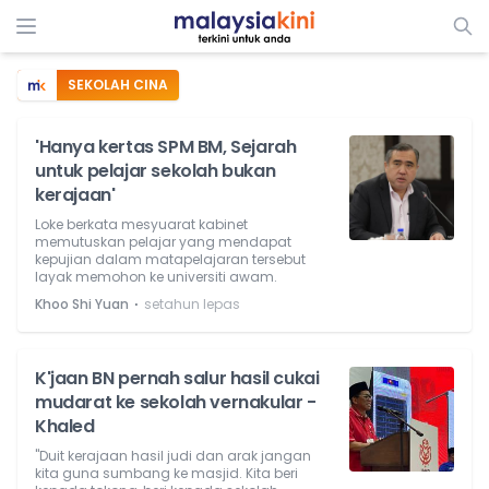
SEKOLAH CINA
'Hanya kertas SPM BM, Sejarah
untuk pelajar sekolah bukan
kerajaan'
Loke berkata mesyuarat kabinet
memutuskan pelajar yang mendapat
kepujian dalam matapelajaran tersebut
layak memohon ke universiti awam.
⋅
Khoo Shi Yuan
setahun lepas
K'jaan BN pernah salur hasil cukai
mudarat ke sekolah vernakular -
Khaled
"Duit kerajaan hasil judi dan arak jangan
kita guna sumbang ke masjid. Kita beri