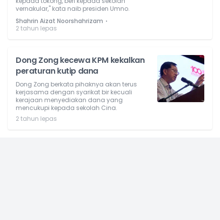
kepada tokong, beri kepada sekolah
vernakular," kata naib presiden Umno.
⋅
Shahrin Aizat Noorshahrizam
2 tahun lepas
Dong Zong kecewa KPM kekalkan
peraturan kutip dana
Dong Zong berkata pihaknya akan terus
kerjasama dengan syarikat bir kecuali
kerajaan menyediakan dana yang
mencukupi kepada sekolah Cina.
2 tahun lepas