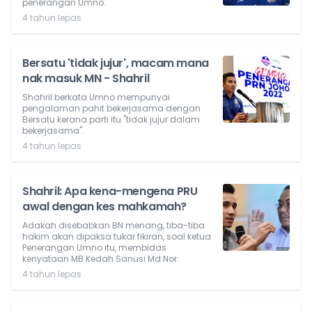
penerangan Umno.
4 tahun lepas
Bersatu 'tidak jujur', macam mana
nak masuk MN - Shahril
Shahril berkata Umno mempunyai
pengalaman pahit bekerjasama dengan
Bersatu kerana parti itu "tidak jujur dalam
bekerjasama".
4 tahun lepas
Shahril: Apa kena-mengena PRU
awal dengan kes mahkamah?
Adakah disebabkan BN menang, tiba-tiba
hakim akan dipaksa tukar fikiran, soal ketua
Penerangan Umno itu, membidas
kenyataan MB Kedah Sanusi Md Nor.
4 tahun lepas