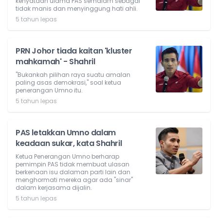
kenyataan ulama PAS semalam sebagai
tidak manis dan menyinggung hati ahli.
5 tahun lepas
PRN Johor tiada kaitan 'kluster
mahkamah' - Shahril
"Bukankah pilihan raya suatu amalan
paling asas demokrasi," soal ketua
penerangan Umno itu.
5 tahun lepas
PAS letakkan Umno dalam
keadaan sukar, kata Shahril
Ketua Penerangan Umno berharap
pemimpin PAS tidak membuat ulasan
berkenaan isu dalaman parti lain dan
menghormati mereka agar ada "sinar"
dalam kerjasama dijalin.
5 tahun lepas