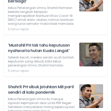
berniaga’
Ketua Penerangan Umno, Shahril Hamdan
berkata langkah kerajaan
mempercepatkan Bantuan Khas Covid-19
(BKC) amat dialu-alukan, namun bantuan
wang tunai semata-mata tidak memadai.
5 tahun lepas
'Mustahil PH tak tahu keputusan
nyahwarta hutan Kuala Langat'
Setelah kecoh, mereka sendiri acah bantah
keputusan yang dibuat, kata ketua
penerangan Umno, Shahril Hamdan.
5 tahun lepas
Shahril: PH sibuk jatuhkan MB parti
sendiri di kala pandemik
Ketua Penerangan Umno itu merujuk
laporan kepimpinan akar umbi PKR Negeri
Sembilan menyatakan hilang kepercayaan
terhadap Aminuddin Harun.