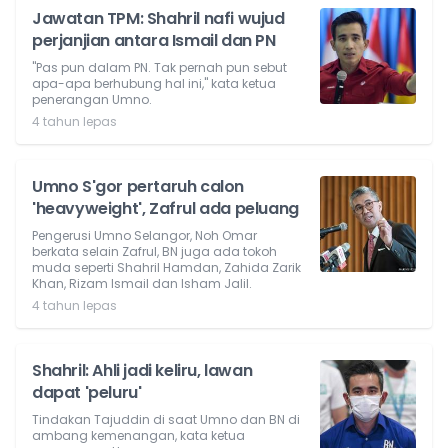
Jawatan TPM: Shahril nafi wujud
perjanjian antara Ismail dan PN
"Pas pun dalam PN. Tak pernah pun sebut
apa-apa berhubung hal ini," kata ketua
penerangan Umno.
4 tahun lepas
Umno S'gor pertaruh calon
'heavyweight', Zafrul ada peluang
Pengerusi Umno Selangor, Noh Omar
berkata selain Zafrul, BN juga ada tokoh
muda seperti Shahril Hamdan, Zahida Zarik
Khan, Rizam Ismail dan Isham Jalil.
4 tahun lepas
Shahril: Ahli jadi keliru, lawan
dapat 'peluru'
Tindakan Tajuddin di saat Umno dan BN di
ambang kemenangan, kata ketua