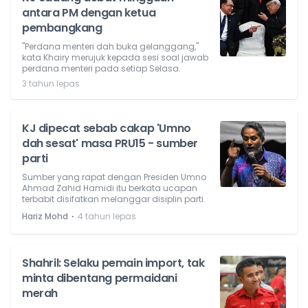
antara PM dengan ketua
pembangkang
"Perdana menteri dah buka gelanggang,"
kata Khairy merujuk kepada sesi soal jawab
perdana menteri pada setiap Selasa.
3 tahun lepas
KJ dipecat sebab cakap 'Umno
dah sesat' masa PRU15 - sumber
parti
Sumber yang rapat dengan Presiden Umno
Ahmad Zahid Hamidi itu berkata ucapan
terbabit disifatkan melanggar disiplin parti.
⋅
Hariz Mohd
4 tahun lepas
Shahril: Selaku pemain import, tak
minta dibentang permaidani
merah