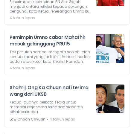
Penerimaan kepimpinan BN Alor Gajah
menjadi antara refleksi kepada sokongan
pengundi, kata Ketua Penerangan Umno itu.
4 tahun lepas
Pemimpin Umno cabar Mahathir
masuk gelanggang PRU15
Tak perlulah sampai mengata seolah-olah
semua kami yang jadi ahli Umno ini hodoh,
bodoh atau kotor, kata Shahril Hamdan.
4 tahun lepas
Shahril, Ong Ka Chuan nafi terima
wang dari UKSB
Kedua-duanya berkata sedia untuk
memberi kerjasama terhadap siasatan
pihak berkuasa.
⋅
Low Choon Chyuan
4 tahun lepas