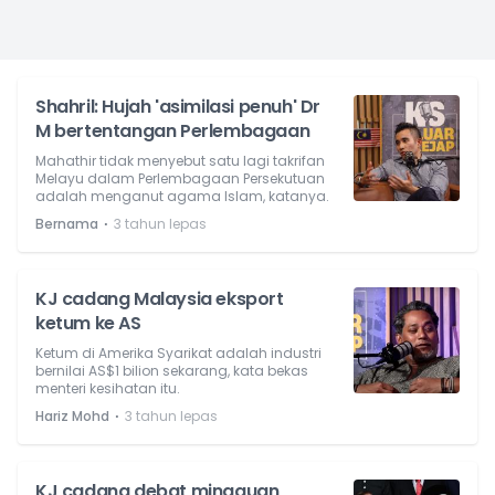
Shahril: Hujah 'asimilasi penuh' Dr
M bertentangan Perlembagaan
Mahathir tidak menyebut satu lagi takrifan
Melayu dalam Perlembagaan Persekutuan
adalah menganut agama Islam, katanya.
⋅
Bernama
3 tahun lepas
KJ cadang Malaysia eksport
ketum ke AS
Ketum di Amerika Syarikat adalah industri
bernilai AS$1 bilion sekarang, kata bekas
menteri kesihatan itu.
⋅
Hariz Mohd
3 tahun lepas
KJ cadang debat mingguan