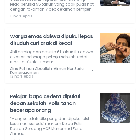
lelaki berusia 55 tahun yang tidak puas hati
dengan rakaman video ceramah kempen.
11 hari lepas
Warga emas dakwa dipukul lepas
dituduh curi arak di kedai
Ahli perniagaan berusia 61 tahun itu dakwa
dikasari beberapa pekerja sebuah kedai
runcit di Kuala Lumpur.
Aina Fatihah Abdullah, Aiman Nur Suria
⋅
Kamaruzaman
12 hari lepas
Pelajar, bapa cedera dipukul
depan sekolah: Polis tahan
beberapa orang
“Mangsa telah dikepung dan dipukul oleh
kesemua suspek," maklum Ketua Polis
Daerah Serdang ACP Muhamad Farid
Ahmad.