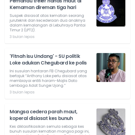
Pemandu treler nahas maut di
Kemaman direman tiga hari
Suspek disiasat atas kematian seorang
juruteknik dan kecederaan dua anaknya
dalam kemalangan di Lebuhraya Pantai
Timur 2 (LPT2).
3 bulan lepas
'Fitnah isu Undang' - SU politik
Loke adukan Chegubard ke polis
Ini susulan hantaran FB Chegubard yang
bertajuk “Anthony Loke perlu disiasat atas
membiayai entiti haram-Majlis Dato
Lembaga Adat Sungei Ujong.”
3 bulan lepas
Mangsa cedera parah maut,
koperal disiasat kes bunuh
Kes diklasifikasikan semula sebagai kes
bunuh susulan kematian mangsa pagi ini,