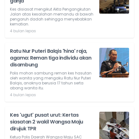
ganja
Kes disiasat mengikut Akta Pengangkutan
Jalan atas kesalahan memandu di bawah
pengaruh dadah sehingga menyebabkan
kematian.
4 bulan lepas
Ratu Nur Puteri Balqis 'hina' raja,
agama: Reman tiga individu akan
disambung
Polis mohon sambung reman kes hasutan
oleh wanita yang mengaku Ratu Nur Puteri
Balqis, anaknya berusia 17 tahun serta
abang wanita itu.
4 bulan lepas
Kes 'ugut' pusat urut: Kertas
siasatan 2 wakil Wangsa Maju
dirujuk TPR
Ketua Polis Daerah Wangsa Maju SAC