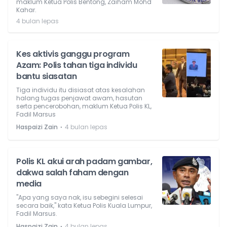
maklum Ketua Polis Bentong, Zaiham Mohd
Kahar.
4 bulan lepas
Kes aktivis ganggu program
Azam: Polis tahan tiga individu
bantu siasatan
Tiga individu itu disiasat atas kesalahan
halang tugas penjawat awam, hasutan
serta pencerobohan, maklum Ketua Polis KL,
Fadil Marsus
⋅
Haspaizi Zain
4 bulan lepas
Polis KL akui arah padam gambar,
dakwa salah faham dengan
media
"Apa yang saya nak, isu sebegini selesai
secara baik," kata Ketua Polis Kuala Lumpur,
Fadil Marsus.
⋅
Haspaizi Zain
4 bulan lepas