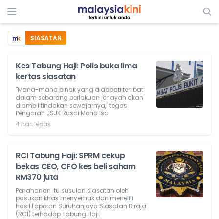
SIASATAN
Kes Tabung Haji: Polis buka lima
kertas siasatan
"Mana-mana pihak yang didapati terlibat
dalam sebarang perlakuan jenayah akan
diambil tindakan sewajarnya," tegas
Pengarah JSJK Rusdi Mohd Isa.
4 hari lepas
RCI Tabung Haji: SPRM cekup
bekas CEO, CFO kes beli saham
RM370 juta
Penahanan itu susulan siasatan oleh
pasukan khas menyemak dan meneliti
hasil Laporan Suruhanjaya Siasatan Diraja
(RCI) terhadap Tabung Haji.