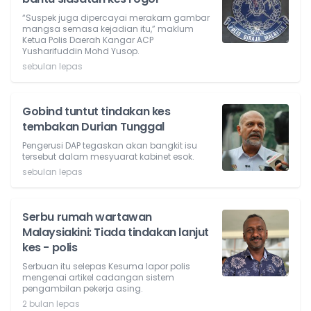
“Suspek juga dipercayai merakam gambar
mangsa semasa kejadian itu,” maklum
Ketua Polis Daerah Kangar ACP
Yusharifuddin Mohd Yusop.
sebulan lepas
Gobind tuntut tindakan kes
tembakan Durian Tunggal
Pengerusi DAP tegaskan akan bangkit isu
tersebut dalam mesyuarat kabinet esok.
sebulan lepas
Serbu rumah wartawan
Malaysiakini: Tiada tindakan lanjut
kes - polis
Serbuan itu selepas Kesuma lapor polis
mengenai artikel cadangan sistem
pengambilan pekerja asing.
2 bulan lepas