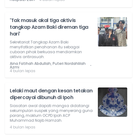
'Tak masuk akal tiga aktivis
tangkap Azam Baki direman tiga
hari'
Sekretariat Tangkap Azam Baki
menyifatkan penahanan itu sebagai
cubaan pihak berkuasa mendiamkan
aktivis antirasuah.
Aina Fatihah Abdullah, Puteri Nordahlilah
⋅
Azmi
4 bulan lepas
Lelaki maut dengan kesan tetakan
dipercayai dibunuh di Ipoh
Siasatan awal dapati mangsa didatangi
sekumpulan suspek yang menyerang guna
parang, maklum OCPD Ipoh ACP
Muhammad Najib Hamzah.
4 bulan lepas