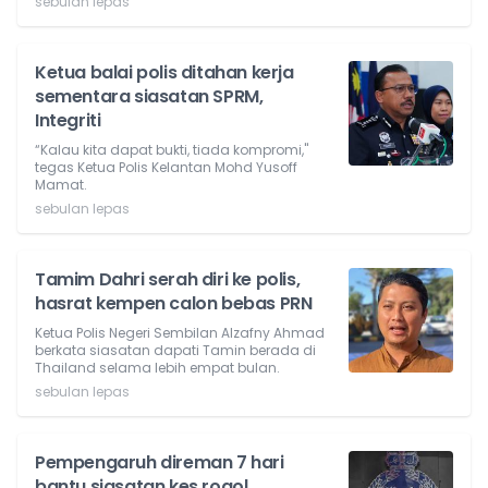
sebulan lepas
Ketua balai polis ditahan kerja
sementara siasatan SPRM,
Integriti
“Kalau kita dapat bukti, tiada kompromi,"
tegas Ketua Polis Kelantan Mohd Yusoff
Mamat.
sebulan lepas
Tamim Dahri serah diri ke polis,
hasrat kempen calon bebas PRN
Ketua Polis Negeri Sembilan Alzafny Ahmad
berkata siasatan dapati Tamin berada di
Thailand selama lebih empat bulan.
sebulan lepas
Pempengaruh direman 7 hari
bantu siasatan kes rogol