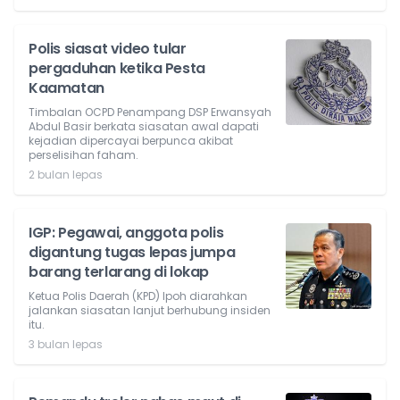
Polis siasat video tular
pergaduhan ketika Pesta
Kaamatan
Timbalan OCPD Penampang DSP Erwansyah
Abdul Basir berkata siasatan awal dapati
kejadian dipercayai berpunca akibat
perselisihan faham.
2 bulan lepas
IGP: Pegawai, anggota polis
digantung tugas lepas jumpa
barang terlarang di lokap
Ketua Polis Daerah (KPD) Ipoh diarahkan
jalankan siasatan lanjut berhubung insiden
itu.
3 bulan lepas