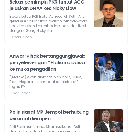
Bekas pemimpin PKR tuntut AGC
jelaskan DNAA kes Nicky Liow
Bekas ketua PKR Batu, Asheeq Ali Sethi Alivi
gesa AGC perincikan alasan pendakwaan
tidak teruskan kes terhadap individu dikait
dengan 'Geng Nicky' itu.
10 hari lepas
Anwar: Pihak bertanggungjawab
penyelewengan TH akan dibawa
ke muka pengadilan
"(Mereka) akan disiasat oleh polis, SPRM,
Bank Negara ... semua akan disiasat,"
tegas PM.
11 hari lepas
Polis siasat MP Jempol berhubung
ceramah kempen
Ahli Parlimen Umno, Shamsulkahar Deli
disiasat susulan laporan oleh seorang