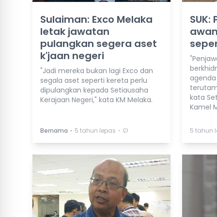
Sulaiman: Exco Melaka
SUK:
letak jawatan
awam
pulangkan segera aset
seper
k'jaan negeri
"Penjaw
berkhid
"Jadi mereka bukan lagi Exco dan
agenda 
segala aset seperti kereta perlu
terutam
dipulangkan kepada Setiausaha
kata Se
Kerajaan Negeri," kata KM Melaka.
Kamel 
⋅
⋅
Bernama
5 tahun lepas
5 tahun 