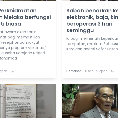
 Perkhidmatan
Sabah benarkan k
 Melaka berfungsi
elektronik, baja, ki
ti biasa
beroperasi 3 hari
seminggu
at awam akan terus
mat bagi memastikan
Ia bagi memenuhi keperlua
kesejahteraan rakyat
tempatan, maklum Setiaus
anya program vaksinasi,"
Kerajaan Negeri Safar Unton
tiausaha Kerajaan Negeri
Mohamad.
⋅
⋅
⋅
lepas
Bernama
6 tahun lepas