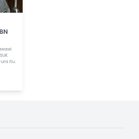
 BN
awawi
 SUK
ura itu.