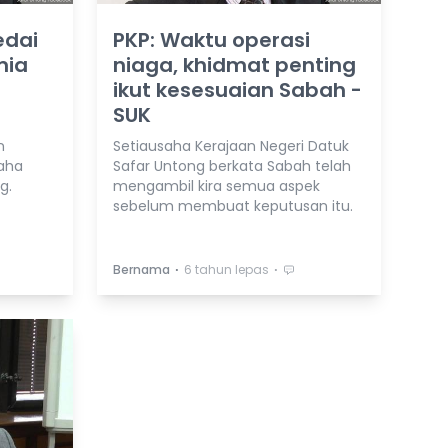
edai
PKP: Waktu operasi
mia
niaga, khidmat penting
ikut kesesuaian Sabah -
SUK
n
Setiausaha Kerajaan Negeri Datuk
aha
Safar Untong berkata Sabah telah
g.
mengambil kira semua aspek
sebelum membuat keputusan itu.
⋅
⋅
Bernama
6 tahun lepas