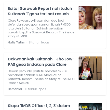
Editor Sarawak Report nafi tuduh
Sultanah T'ganu terlibat rasuah
Clare Rewcastle-Brown dan dua lagi
defendan berdepan saman fitnah RM300
juta oleh Sultanah Zahirah berkaitan
buku&nbsp;The Sarawak Report - The inside
story of 1MDB.
⋅
Hafiz Yatim
8 tahun lepas
Dakwaan kait Sultanah - Jho Low:
PAS gesa tindakan pada Clare
Dewan pemuda parti itu mendesak KDN
menahan edaran buku &ldquo;The
Sarawak Report: The Inside Story of The 1MDB
Expose.&quot;
⋅
Bernama
8 tahun lepas
Siapa '1MDB Officer 1, 2, 3' dalam