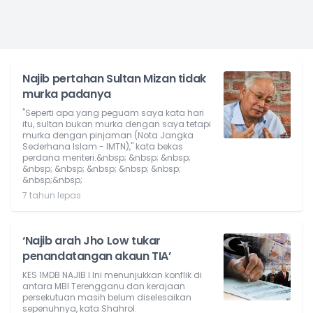
Najib pertahan Sultan Mizan tidak
murka padanya
"Seperti apa yang peguam saya kata hari
itu, sultan bukan murka dengan saya tetapi
murka dengan pinjaman (Nota Jangka
Sederhana Islam - IMTN)," kata bekas
perdana menteri.&nbsp; &nbsp; &nbsp;
&nbsp; &nbsp; &nbsp; &nbsp; &nbsp;
&nbsp;&nbsp;
7 tahun lepas
‘Najib arah Jho Low tukar
penandatangan akaun TIA’
KES 1MDB NAJIB l Ini menunjukkan konflik di
antara MBI Terengganu dan kerajaan
persekutuan masih belum diselesaikan
sepenuhnya, kata Shahrol.