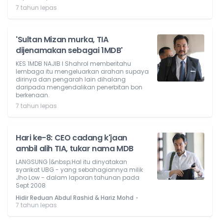
7 tahun lepas
'Sultan Mizan murka, TIA
dijenamakan sebagai 1MDB'
KES 1MDB NAJIB l Shahrol memberitahu
lembaga itu mengeluarkan arahan supaya
dirinya dan pengarah lain dihalang
daripada mengendalikan penerbitan bon
berkenaan.
7 tahun lepas
Hari ke-8: CEO cadang k'jaan
ambil alih TIA, tukar nama MDB
LANGSUNG |&nbsp;Hal itu dinyatakan
syarikat UBG - yang sebahagiannya milik
Jho Low - dalam laporan tahunan pada
Sept 2008
⋅
Hidir Reduan Abdul Rashid & Hariz Mohd
7 tahun lepas