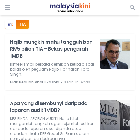
TIA
Najib mungkin mahu tangguh bon
RM5 bilion TIA - Bekas pengarah
1MDB
Ismee Ismail berkata demikian ketika disoal
balas oleh peguam Najib, Hariharan Tara
Singh.
⋅
Hidir Reduan Abdul Rashid
4 tahun lepas
Apa yang disembunyi daripada
laporan audit 1MDB?
KES PINDA LAPORAN AUDIT | Najib telah
mengambil langkah agar sejumlah petikan
daripada laporan asal dipinda atau
dipadam, kata DPP Gopal Sri Ram dalam
pernyataan pembukaannya.