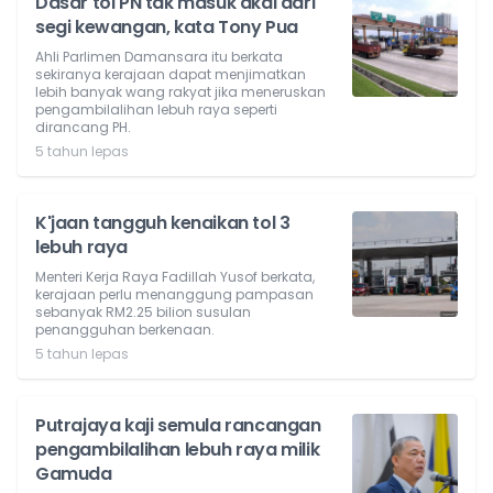
Dasar tol PN tak masuk akal dari
segi kewangan, kata Tony Pua
Ahli Parlimen Damansara itu berkata
sekiranya kerajaan dapat menjimatkan
lebih banyak wang rakyat jika meneruskan
pengambilalihan lebuh raya seperti
dirancang PH.
5 tahun lepas
K'jaan tangguh kenaikan tol 3
lebuh raya
Menteri Kerja Raya Fadillah Yusof berkata,
kerajaan perlu menanggung pampasan
sebanyak RM2.25 bilion susulan
penangguhan berkenaan.
5 tahun lepas
Putrajaya kaji semula rancangan
pengambilalihan lebuh raya milik
Gamuda