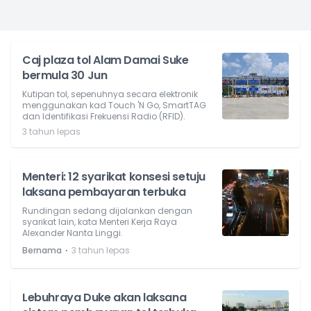
Caj plaza tol Alam Damai Suke
bermula 30 Jun
Kutipan tol, sepenuhnya secara elektronik
menggunakan kad Touch 'N Go, SmartTAG
dan Identifikasi Frekuensi Radio (RFID).
3 tahun lepas
Menteri: 12 syarikat konsesi setuju
laksana pembayaran terbuka
Rundingan sedang dijalankan dengan
syarikat lain, kata Menteri Kerja Raya
Alexander Nanta Linggi.
⋅
Bernama
3 tahun lepas
Lebuhraya Duke akan laksana