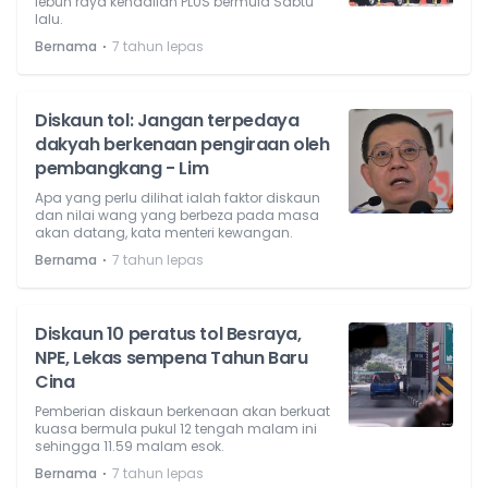
lebuh raya kendalian PLUS bermula Sabtu
lalu.
⋅
Bernama
7 tahun lepas
Diskaun tol: Jangan terpedaya
dakyah berkenaan pengiraan oleh
pembangkang - Lim
Apa yang perlu dilihat ialah faktor diskaun
dan nilai wang yang berbeza pada masa
akan datang, kata menteri kewangan.
⋅
Bernama
7 tahun lepas
Diskaun 10 peratus tol Besraya,
NPE, Lekas sempena Tahun Baru
Cina
Pemberian diskaun berkenaan akan berkuat
kuasa bermula pukul 12 tengah malam ini
sehingga 11.59 malam esok.
⋅
Bernama
7 tahun lepas