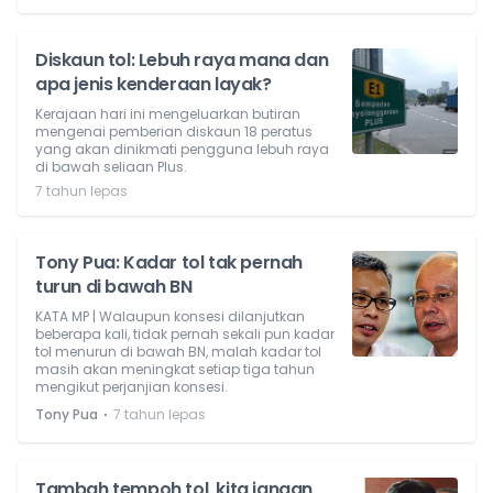
Diskaun tol: Lebuh raya mana dan
apa jenis kenderaan layak?
Kerajaan hari ini mengeluarkan butiran
mengenai pemberian diskaun 18 peratus
yang akan dinikmati pengguna lebuh raya
di bawah seliaan Plus.
7 tahun lepas
Tony Pua: Kadar tol tak pernah
turun di bawah BN
KATA MP | Walaupun konsesi dilanjutkan
beberapa kali, tidak pernah sekali pun kadar
tol menurun di bawah BN, malah kadar tol
masih akan meningkat setiap tiga tahun
mengikut perjanjian konsesi.
⋅
Tony Pua
7 tahun lepas
Tambah tempoh tol, kita jangan