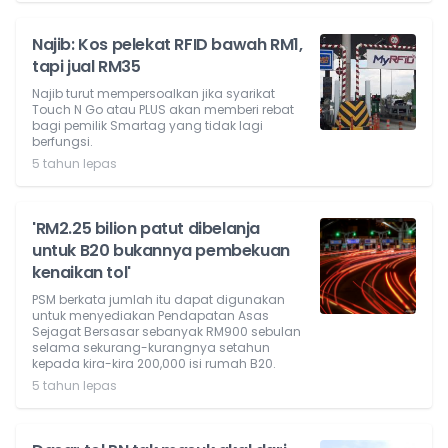
Najib: Kos pelekat RFID bawah RM1,
tapi jual RM35
Najib turut mempersoalkan jika syarikat
Touch N Go atau PLUS akan memberi rebat
bagi pemilik Smartag yang tidak lagi
berfungsi.
5 tahun lepas
'RM2.25 bilion patut dibelanja
untuk B20 bukannya pembekuan
kenaikan tol'
PSM berkata jumlah itu dapat digunakan
untuk menyediakan Pendapatan Asas
Sejagat Bersasar sebanyak RM900 sebulan
selama sekurang-kurangnya setahun
kepada kira-kira 200,000 isi rumah B20.
5 tahun lepas