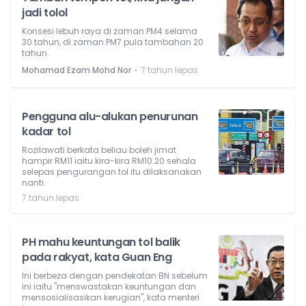
jadi tolol
Konsesi lebuh raya di zaman PM4 selama
30 tahun, di zaman PM7 pula tambahan 20
tahun.
⋅
Mohamad Ezam Mohd Nor
7 tahun lepas
Pengguna alu-alukan penurunan
kadar tol
Rozilawati berkata beliau boleh jimat
hampir RM11 iaitu kira-kira RM10.20 sehala
selepas pengurangan tol itu dilaksanakan
nanti.
7 tahun lepas
PH mahu keuntungan tol balik
pada rakyat, kata Guan Eng
Ini berbeza dengan pendekatan BN sebelum
ini iaitu "menswastakan keuntungan dan
mensosialisasikan kerugian", kata menteri