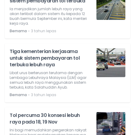
sistem pembayaran tol terbuka
Ia menjadikan jumlah lebuh raya yang
akan terlibat dalam sistem itu kepada 12
buah bermula September ini, kata menteri
kerja raya.
⋅
Bernama
3 tahun lepas
Tiga kementerian kerjasama
untuk sistem pembayaran tol
terbuka lebuh raya
Libat urus berterusan terutama dengan
Lembaga Lebuhraya Malaysia (LLM) agar
semua lebuh raya menggunakan sistem
terbuka, kata Salahuddin Ayub.
⋅
Bernama
3 tahun lepas
Tol percuma 30 konsesi lebuh
raya pada 18, 19 Nov
Ini bagi memudahkan pergerakan rakyat
Malaysia bagi melaksanakan tanggung