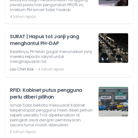
jawab pada hari pengundian PRU15 ini,
maklum PM Ismail Sabri Yaakob.
4 tahun lepas
SURAT | Hapus tol: Janji yang
menghantui PH-DAP
Realitinya, PH telah gagal menunaikan janji
mereka kepada rakyat untuk
menghapuskan tol.
⋅
Lau Chin Kok
4 tahun lepas
RFID: Kabinet putus pengguna
perlu diberi pilihan
Ismail Sabri berkata mesyuarat Kabinet
berpendapat pengguna mesti diberi pilihan
seperti sewaktu TnG diperkenalkan di
peringkat awal dengan pembayaran
secara tunai masih diteruskan.
5 tahun lepas