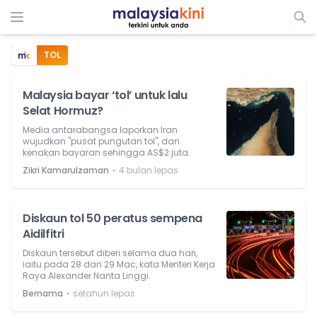
TOL
Malaysia bayar ‘tol’ untuk lalu
Selat Hormuz?
Media antarabangsa laporkan Iran
wujudkan "pusat pungutan tol", dan
kenakan bayaran sehingga AS$2 juta.
⋅
Zikri Kamarulzaman
4 bulan lepas
Diskaun tol 50 peratus sempena
Aidilfitri
Diskaun tersebut diberi selama dua hari,
iaitu pada 28 dan 29 Mac, kata Menteri Kerja
Raya Alexander Nanta Linggi.
⋅
Bernama
setahun lepas