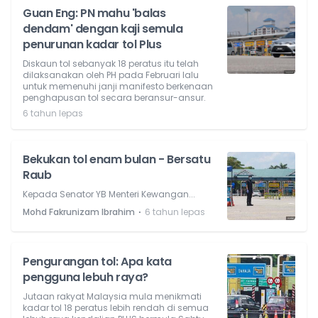
Guan Eng: PN mahu 'balas
dendam' dengan kaji semula
penurunan kadar tol Plus
Diskaun tol sebanyak 18 peratus itu telah
dilaksanakan oleh PH pada Februari lalu
untuk memenuhi janji manifesto berkenaan
penghapusan tol secara beransur-ansur.
6 tahun lepas
Bekukan tol enam bulan - Bersatu
Raub
Kepada Senator YB Menteri Kewangan...
⋅
Mohd Fakrunizam Ibrahim
6 tahun lepas
Pengurangan tol: Apa kata
pengguna lebuh raya?
Jutaan rakyat Malaysia mula menikmati
kadar tol 18 peratus lebih rendah di semua