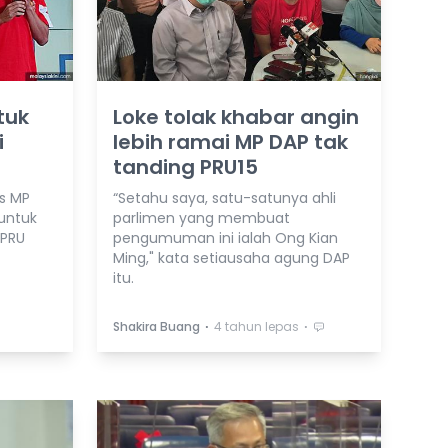
tuk
Loke tolak khabar angin
i
lebih ramai MP DAP tak
tanding PRU15
as MP
“Setahu saya, satu-satunya ahli
untuk
parlimen yang membuat
 PRU
pengumuman ini ialah Ong Kian
Ming," kata setiausaha agung DAP
itu.
⋅
⋅
Shakira Buang
4 tahun lepas