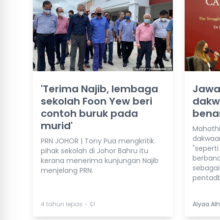
'Terima Najib, lembaga
Jawa
sekolah Foon Yew beri
dakw
contoh buruk pada
benar
murid'
Mahath
dakwaa
PRN JOHOR | Tony Pua mengkritik
"sepert
pihak sekolah di Johor Bahru itu
berband
kerana menerima kunjungan Najib
sebagai 
menjelang PRN.
pentadb
⋅
4 tahun lepas
Alyaa Alh