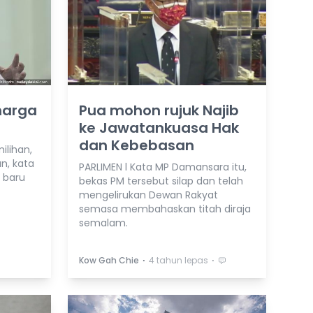
harga
Pua mohon rujuk Najib
ke Jawatankuasa Hak
dan Kebebasan
lihan,
n, kata
PARLIMEN l Kata MP Damansara itu,
 baru
bekas PM tersebut silap dan telah
mengelirukan Dewan Rakyat
semasa membahaskan titah diraja
semalam.
⋅
⋅
Kow Gah Chie
4 tahun lepas