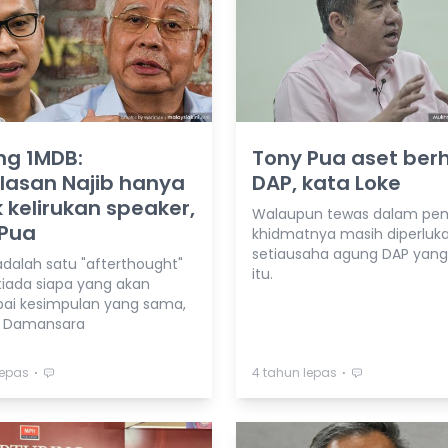
ng 1MDB:
Tony Pua aset ber
lasan Najib hanya
DAP, kata Loke
 kelirukan speaker,
Walaupun tewas dalam pemi
 Pua
khidmatnya masih diperluka
setiausaha agung DAP yang
adalah satu "afterthought"
itu.
tiada siapa yang akan
i kesimpulan yang sama,
P Damansara
⋅
⋅
lepas
4 tahun lepas