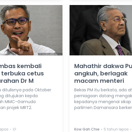
imbas kembali
Mahathir dakwa P
 terbuka cetus
angkuh, berlagak
rahan Dr M
macam menteri
u ditulisnya pada Oktober
Bekas PM itu berkata, ada ah
ng ditujukan kepda
perniagaan datang menga
ah MMC-Gamuda
kepadanya mengenai sikap 
an projek MRT2.
parlimen Damansara berke
⋅
⋅
⋅
lepas
Kow Gah Chie
5 tahun lepas