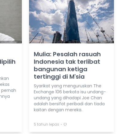
Mulia: Pesalah rasuah
pilih
Indonesia tak terlibat
bangunan ketiga
tertinggi di M'sia
ahkan
ekas
Syarikat yang menguruskan The
k pernah
Exchange 106 berkata isu undang-
annya
undang yang dihadapi Joe Chan
adalah bersifat peribadi dan tiada
kaitan dengan mereka.
⋅
5 tahun lepas