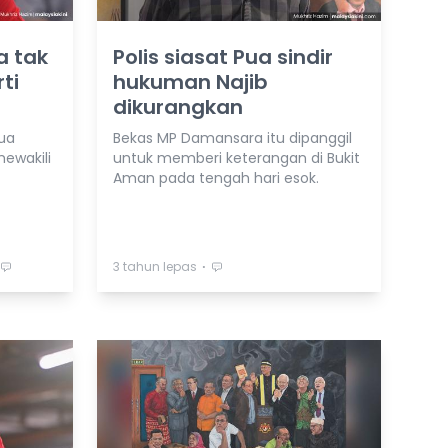
a tak
Polis siasat Pua sindir
ti
hukuman Najib
dikurangkan
ua
Bekas MP Damansara itu dipanggil
mewakili
untuk memberi keterangan di Bukit
Aman pada tengah hari esok.
⋅
3 tahun lepas