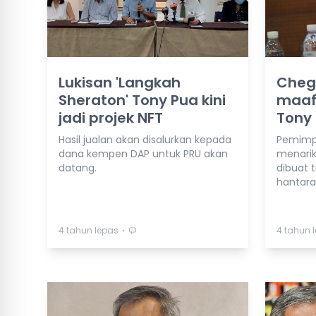
Lukisan 'Langkah
Cheg
Sheraton' Tony Pua kini
maaf 
jadi projek NFT
Tony
Hasil jualan akan disalurkan kepada
Pemimpi
dana kempen DAP untuk PRU akan
menarik
datang.
dibuat 
hantara
⋅
4 tahun lepas
4 tahun 