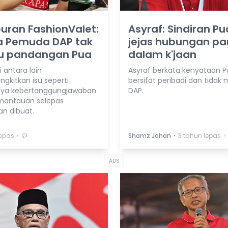
uran FashionValet:
Asyraf: Sindiran Pu
a Pemuda DAP tak
jejas hubungan par
ju pandangan Pua
dalam k'jaan
i antara lain
Asyraf berkata kenyataan P
kitkan isu seperti
bersifat peribadi dan tidak 
nya kebertanggungjawaban
DAP.
mantauan selepas
an dibuat.
⋅
⋅
⋅
lepas
Shamz Johan
3 tahun lepas
ADS