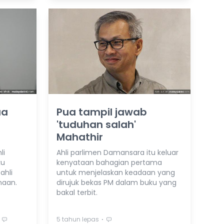
ua
Pua tampil jawab
'tuduhan salah'
Mahathir
li
Ahli parlimen Damansara itu keluar
ku
kenyataan bahagian pertama
ahli
untuk menjelaskan keadaan yang
naan.
dirujuk bekas PM dalam buku yang
bakal terbit.
⋅
5 tahun lepas