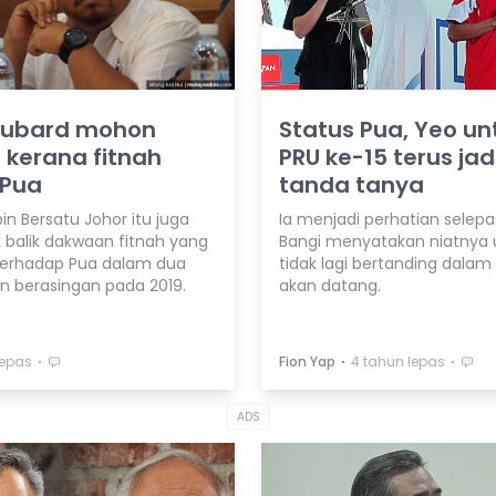
ubard mohon
Status Pua, Yeo un
kerana fitnah
PRU ke-15 terus jad
 Pua
tanda tanya
n Bersatu Johor itu juga
Ia menjadi perhatian selep
 balik dakwaan fitnah yang
Bangi menyatakan niatnya 
terhadap Pua dalam dua
tidak lagi bertanding dalam
n berasingan pada 2019.
akan datang.
⋅
⋅
⋅
lepas
Fion Yap
4 tahun lepas
ADS