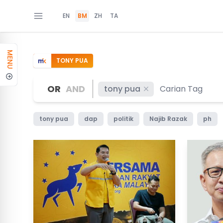
EN
BM
ZH
TA
MENU
TONY PUA
OR
AND
tony pua
tony pua
dap
politik
Najib Razak
ph