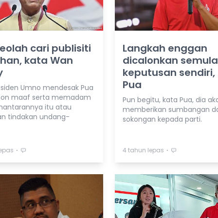
eolah cari publisiti
Langkah enggan
han, kata Wan
dicalonkan semula
y
keputusan sendiri,
Pua
esiden Umno mendesak Pua
n maaf serta memadam
Pun begitu, kata Pua, dia ak
antarannya itu atau
memberikan sumbangan d
n tindakan undang-
sokongan kepada parti.
.
⋅
⋅
lepas
4 tahun lepas