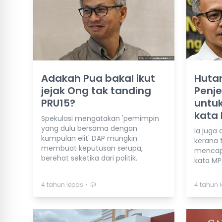
Adakah Pua bakal ikut
Huta
jejak Ong tak tanding
Penje
PRU15?
untuk
kata
Spekulasi mengatakan 'pemimpin
yang dulu bersama dengan
Ia juga 
kumpulan elit' DAP mungkin
kerana 
membuat keputusan serupa,
mencapa
berehat seketika dari politik.
kata M
⋅
4 tahun lepas
4 tahun 