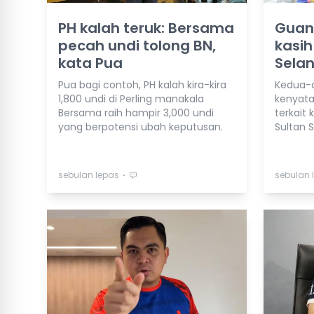
PH kalah teruk: Bersama
Guan 
pecah undi tolong BN,
kasih
kata Pua
Sela
Pua bagi contoh, PH kalah kira-kira
Kedua-du
1,800 undi di Perling manakala
kenyata
Bersama raih hampir 3,000 undi
terkait
yang berpotensi ubah keputusan.
Sultan 
⋅
sebulan lepas
sebulan 