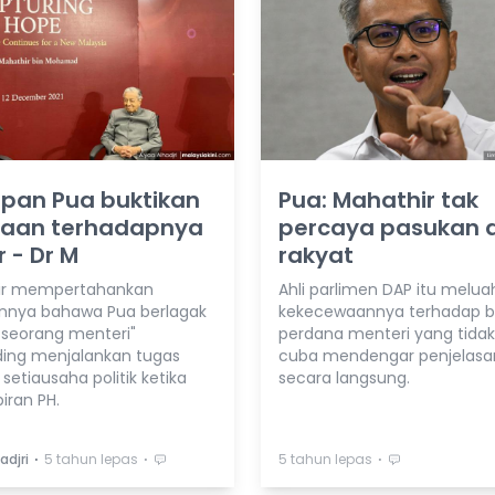
pan Pua buktikan
Pua: Mahathir tak
aan terhadapnya
percaya pasukan di
 - Dr M
rakyat
ir mempertahankan
Ahli parlimen DAP itu melu
nnya bahawa Pua berlagak
kekecewaannya terhadap b
i seorang menteri"
perdana menteri yang tida
ing menjalankan tugas
cuba mendengar penjelas
setiausaha politik ketika
secara langsung.
iran PH.
⋅
⋅
⋅
adjri
5 tahun lepas
5 tahun lepas