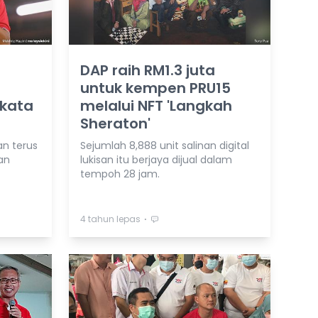
DAP raih RM1.3 juta
untuk kempen PRU15
 kata
melalui NFT 'Langkah
Sheraton'
an terus
Sejumlah 8,888 unit salinan digital
an
lukisan itu berjaya dijual dalam
tempoh 28 jam.
⋅
4 tahun lepas