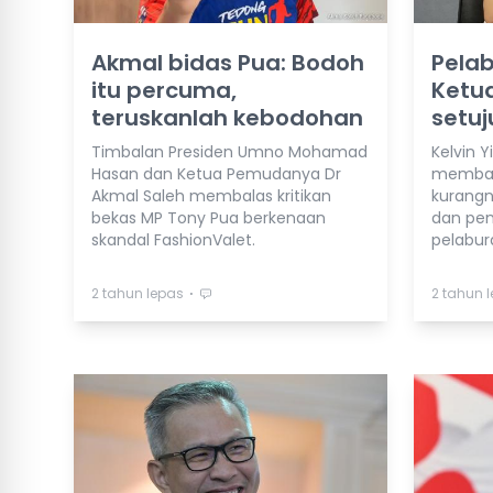
Akmal bidas Pua: Bodoh
Pelab
itu percuma,
Ketu
teruskanlah kebodohan
setu
Timbalan Presiden Umno Mohamad
Kelvin Yi
Hasan dan Ketua Pemudanya Dr
membang
Akmal Saleh membalas kritikan
kurang
bekas MP Tony Pua berkenaan
dan pe
skandal FashionValet.
pelabur
⋅
2 tahun lepas
2 tahun 