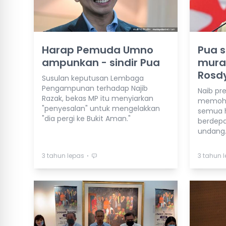
Harap Pemuda Umno
Pua s
ampunkan - sindir Pua
mura
Rosd
Susulan keputusan Lembaga
Pengampunan terhadap Najib
Naib pr
Razak, bekas MP itu menyiarkan
memoho
"penyesalan" untuk mengelakkan
semua h
"dia pergi ke Bukit Aman."
berdepa
undang
⋅
3 tahun lepas
3 tahun 