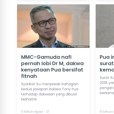
MMC-Gamuda nafi
Pua 
pernah lobi Dr M, dakwa
surat
kenyataan Pua bersifat
kema
fitnah
Surat it
2018 ya
Syarikat itu menjawab bahagian
pengar
kedua jawapan balasa Tony Pua
berkena
terhadap dakwaan yang dibuat
Mahathir.
⋅
5 tahun lepas
5 tahun 