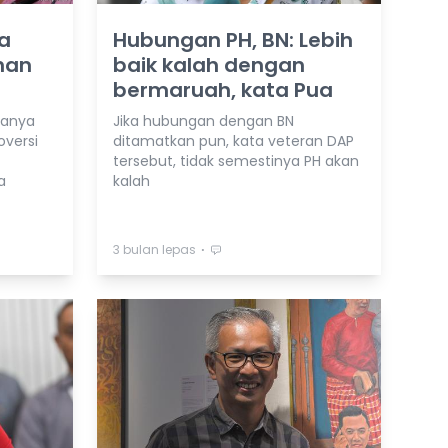
a
Hubungan PH, BN: Lebih
han
baik kalah dengan
bermaruah, kata Pua
hanya
Jika hubungan dengan BN
oversi
ditamatkan pun, kata veteran DAP
tersebut, tidak semestinya PH akan
a
kalah
⋅
3 bulan lepas