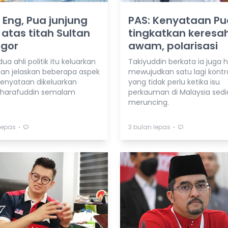
Eng, Pua junjung
PAS: Kenyataan Pu
 atas titah Sultan
tingkatkan keresa
ngor
awam, polarisasi
a ahli politik itu keluarkan
Takiyuddin berkata ia juga 
an jelaskan beberapa aspek
mewujudkan satu lagi kontr
 kenyataan dikeluarkan
yang tidak perlu ketika isu
Sharafuddin semalam
perkauman di Malaysia sedi
meruncing.
⋅
⋅
lepas
3 bulan lepas