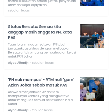
memiliki kekuatan sendiri, justeru penyatuan
ummah wajar dijayakan
sebulan lepas
Status Bersatu: Semua kita
anggap masih anggota PN, kata
PAS
Tuan Ibrahim juga nyatakan PN tubuh
jawatankuasa khas dengan melibatkan
Bersatu untuk bincang pembahagian kerusi
untuk PRN Johor
⋅
Alyaa Alhadjri
sebulan lepas
'PH nak mampus' - RTM nafi 'gam'
Azlan Johar sebab masuk PAS
Ashwad menjelaskan Azlan tidak
mempunyai kontrak yang mengikatnya
untuk mengulas semua perlawanan Piala
Dunia.
⋅
Alyaa Alhadjri
2 bulan lepas