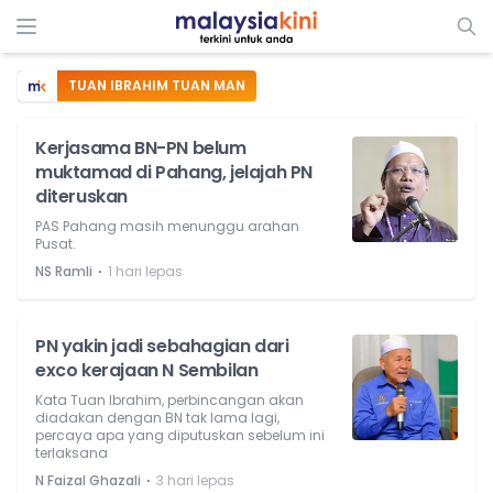
TUAN IBRAHIM TUAN MAN
Kerjasama BN-PN belum
muktamad di Pahang, jelajah PN
diteruskan
PAS Pahang masih menunggu arahan
Pusat.
⋅
NS Ramli
1 hari lepas
PN yakin jadi sebahagian dari
exco kerajaan N Sembilan
Kata Tuan Ibrahim, perbincangan akan
diadakan dengan BN tak lama lagi,
percaya apa yang diputuskan sebelum ini
terlaksana
⋅
N Faizal Ghazali
3 hari lepas