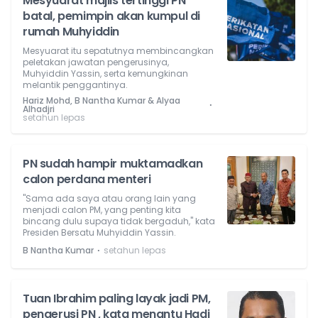
Mesyuarat majlis tertinggi PN
batal, pemimpin akan kumpul di
rumah Muhyiddin
Mesyuarat itu sepatutnya membincangkan
peletakan jawatan pengerusinya,
Muhyiddin Yassin, serta kemungkinan
melantik penggantinya.
Hariz Mohd, B Nantha Kumar & Alyaa
⋅
Alhadjri
setahun lepas
PN sudah hampir muktamadkan
calon perdana menteri
"Sama ada saya atau orang lain yang
menjadi calon PM, yang penting kita
bincang dulu supaya tidak bergaduh," kata
Presiden Bersatu Muhyiddin Yassin.
⋅
B Nantha Kumar
setahun lepas
Tuan Ibrahim paling layak jadi PM,
pengerusi PN , kata menantu Hadi