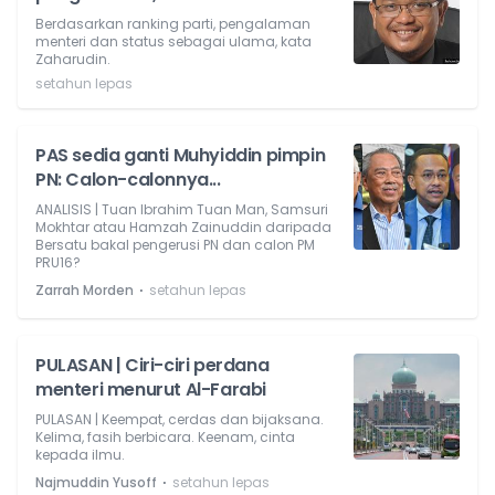
Berdasarkan ranking parti, pengalaman
menteri dan status sebagai ulama, kata
Zaharudin.
setahun lepas
PAS sedia ganti Muhyiddin pimpin
PN: Calon-calonnya...
ANALISIS | Tuan Ibrahim Tuan Man, Samsuri
Mokhtar atau Hamzah Zainuddin daripada
Bersatu bakal pengerusi PN dan calon PM
PRU16?
⋅
Zarrah Morden
setahun lepas
PULASAN | Ciri-ciri perdana
menteri menurut Al-Farabi
PULASAN | Keempat, cerdas dan bijaksana.
Kelima, fasih berbicara. Keenam, cinta
kepada ilmu.
⋅
Najmuddin Yusoff
setahun lepas