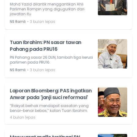
Mohd Yazid dilantik menggantikan Ahli
Parlimen Rompin yang digugurkan dari
jawatan itu
⋅
NS Ramli
3 bulan lepas
Tuan Ibrahim: PN sasar tawan
Pahang pada PRU16
PN Pahang sasar 26 DUN, tambah tiga kerusi
parlimen pada PRU16.
⋅
NS Ramli
3 bulan lepas
Laporan Bloomberg: PAS ingatkan
Anwar pada 'janji suci reformasi'
“Rakyat berhak mendapat siasatan yang
benar-benar bebas,” katan Tuan Ibrahim.
4 bulan lepas