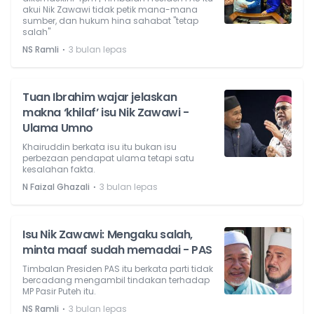
akui Nik Zawawi tidak petik mana-mana
sumber, dan hukum hina sahabat "tetap
salah"
⋅
NS Ramli
3 bulan lepas
Tuan Ibrahim wajar jelaskan
makna ‘khilaf’ isu Nik Zawawi -
Ulama Umno
Khairuddin berkata isu itu bukan isu
perbezaan pendapat ulama tetapi satu
kesalahan fakta.
⋅
N Faizal Ghazali
3 bulan lepas
Isu Nik Zawawi: Mengaku salah,
minta maaf sudah memadai - PAS
Timbalan Presiden PAS itu berkata parti tidak
bercadang mengambil tindakan terhadap
MP Pasir Puteh itu.
⋅
NS Ramli
3 bulan lepas