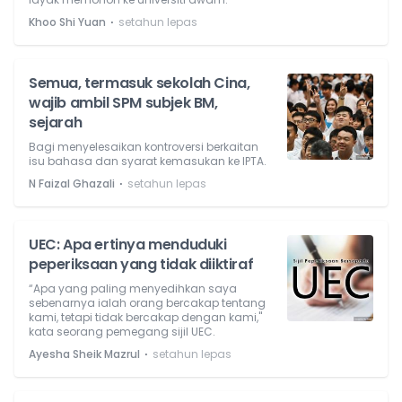
⋅
Khoo Shi Yuan
setahun lepas
Semua, termasuk sekolah Cina,
wajib ambil SPM subjek BM,
sejarah
Bagi menyelesaikan kontroversi berkaitan
isu bahasa dan syarat kemasukan ke IPTA.
⋅
N Faizal Ghazali
setahun lepas
UEC: Apa ertinya menduduki
peperiksaan yang tidak diiktiraf
“Apa yang paling menyedihkan saya
sebenarnya ialah orang bercakap tentang
kami, tetapi tidak bercakap dengan kami,"
kata seorang pemegang sijil UEC.
⋅
Ayesha Sheik Mazrul
setahun lepas