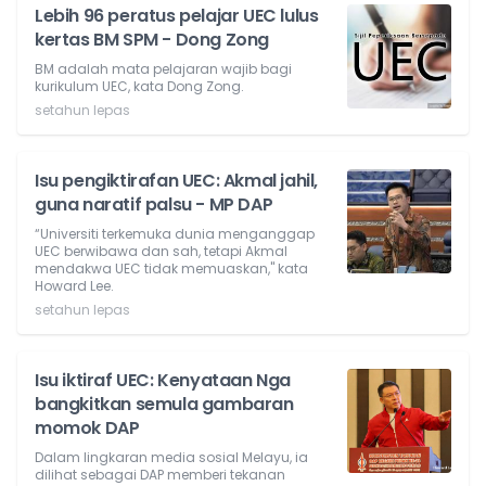
Lebih 96 peratus pelajar UEC lulus
kertas BM SPM - Dong Zong
BM adalah mata pelajaran wajib bagi
kurikulum UEC, kata Dong Zong.
setahun lepas
Isu pengiktirafan UEC: Akmal jahil,
guna naratif palsu - MP DAP
“Universiti terkemuka dunia menganggap
UEC berwibawa dan sah, tetapi Akmal
mendakwa UEC tidak memuaskan," kata
Howard Lee.
setahun lepas
Isu iktiraf UEC: Kenyataan Nga
bangkitkan semula gambaran
momok DAP
Dalam lingkaran media sosial Melayu, ia
dilihat sebagai DAP memberi tekanan