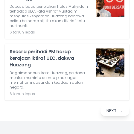
Dapat dibaca penolakan halus Muhyiddin
terhadap UEC, kata Ashraf Mustaqim
mengulas kenyataan Huazong bahawa
beliau berharap sijil itu akan diiktriaf satu
hari nanti.
6 tahun lepas
Secara peribadi PM harap
kerajaan iktiraf UEC, dakwa
Huazong
Bagaimanapun, kata Huazong, perdana
menteri meminta semua pihak agar
memahami dasar dan keadaan dalam
negara.
6 tahun lepas
NEXT