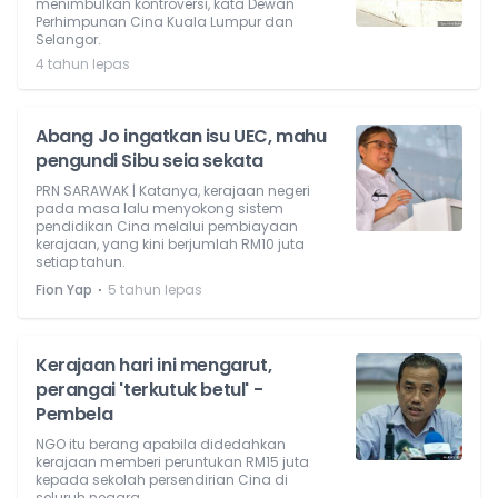
menimbulkan kontroversi, kata Dewan
Perhimpunan Cina Kuala Lumpur dan
Selangor.
4 tahun lepas
Abang Jo ingatkan isu UEC, mahu
pengundi Sibu seia sekata
PRN SARAWAK | Katanya, kerajaan negeri
pada masa lalu menyokong sistem
pendidikan Cina melalui pembiayaan
kerajaan, yang kini berjumlah RM10 juta
setiap tahun.
⋅
Fion Yap
5 tahun lepas
Kerajaan hari ini mengarut,
perangai 'terkutuk betul' -
Pembela
NGO itu berang apabila didedahkan
kerajaan memberi peruntukan RM15 juta
kepada sekolah persendirian Cina di
seluruh negara.