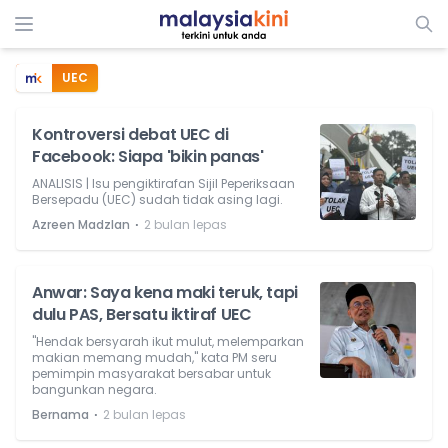
UEC
Kontroversi debat UEC di
Facebook: Siapa 'bikin panas'
ANALISIS | Isu pengiktirafan Sijil Peperiksaan
Bersepadu (UEC) sudah tidak asing lagi.
⋅
Azreen Madzlan
2 bulan lepas
Anwar: Saya kena maki teruk, tapi
dulu PAS, Bersatu iktiraf UEC
"Hendak bersyarah ikut mulut, melemparkan
makian memang mudah," kata PM seru
pemimpin masyarakat bersabar untuk
bangunkan negara.
⋅
Bernama
2 bulan lepas