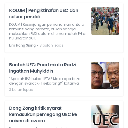
KOLUM | Pengiktirafan UEC dan
seluar pendek
KOLUM | Kesenjangan pemahaman antara
komuniti yang berbeza, bukan sahaja
meletakkan PMX dalam dilema, malah PH di
hujung tanduk.
⋅
Lim Hong Siang
3 bulan lepas
Bantah UEC: Puad minta Radzi
ingatkan Muhyiddin
“Apakah IPG bukan IPTA? Maka apa beza
dengan syarat KPT sekarang?" katanya
3 bulan lepas
Dong Zong kritik syarat
kemasukan pemegang UEC ke
universiti awam