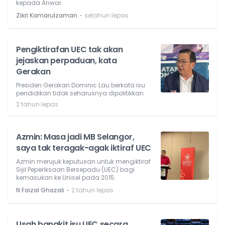
kepada Anwar.
⋅
Zikri Kamarulzaman
setahun lepas
Pengiktirafan UEC tak akan
jejaskan perpaduan, kata
Gerakan
Presiden Gerakan Dominic Lau berkata isu
pendidikan tidak seharusnya dipolitikkan.
2 tahun lepas
Azmin: Masa jadi MB Selangor,
saya tak teragak-agak iktiraf UEC
Azmin merujuk keputusan untuk mengiktiraf
Sijil Peperiksaan Bersepadu (UEC) bagi
kemasukan ke Unisel pada 2015.
⋅
N Faizal Ghazali
2 tahun lepas
Usah bangkit isu UEC secara