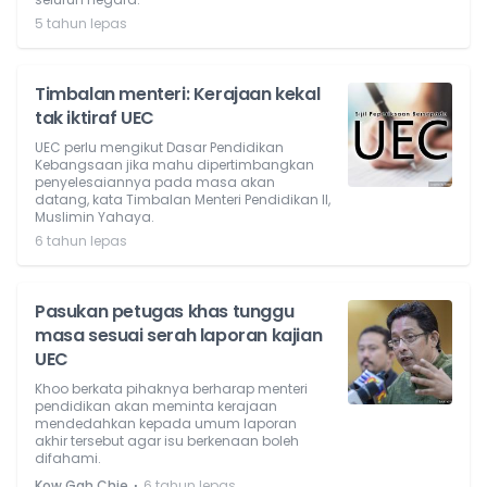
5 tahun lepas
Timbalan menteri: Kerajaan kekal
tak iktiraf UEC
UEC perlu mengikut Dasar Pendidikan
Kebangsaan jika mahu dipertimbangkan
penyelesaiannya pada masa akan
datang, kata Timbalan Menteri Pendidikan II,
Muslimin Yahaya.
6 tahun lepas
Pasukan petugas khas tunggu
masa sesuai serah laporan kajian
UEC
Khoo berkata pihaknya berharap menteri
pendidikan akan meminta kerajaan
mendedahkan kepada umum laporan
akhir tersebut agar isu berkenaan boleh
difahami.
⋅
Kow Gah Chie
6 tahun lepas