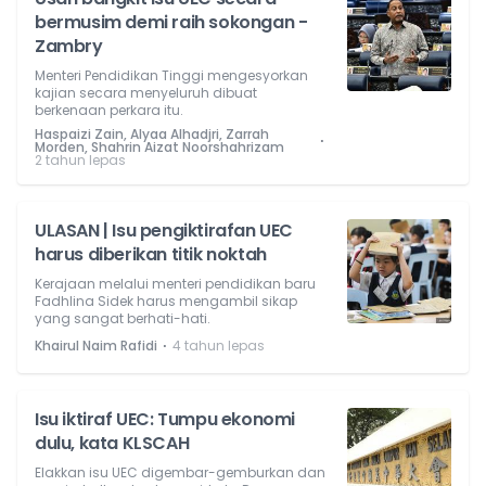
bermusim demi raih sokongan -
Zambry
Menteri Pendidikan Tinggi mengesyorkan
kajian secara menyeluruh dibuat
berkenaan perkara itu.
Haspaizi Zain, Alyaa Alhadjri, Zarrah
⋅
Morden, Shahrin Aizat Noorshahrizam
2 tahun lepas
ULASAN | Isu pengiktirafan UEC
harus diberikan titik noktah
Kerajaan melalui menteri pendidikan baru
Fadhlina Sidek harus mengambil sikap
yang sangat berhati-hati.
⋅
Khairul Naim Rafidi
4 tahun lepas
Isu iktiraf UEC: Tumpu ekonomi
dulu, kata KLSCAH
Elakkan isu UEC digembar-gemburkan dan