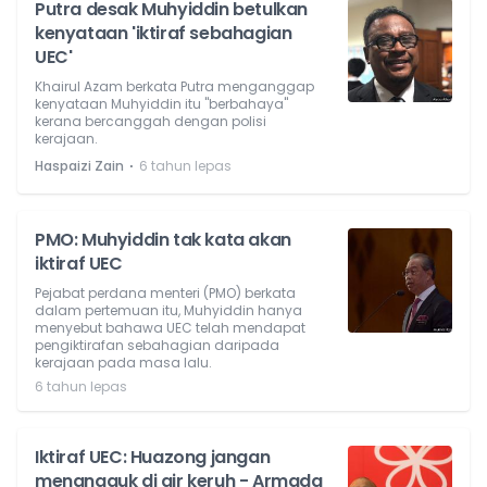
Putra desak Muhyiddin betulkan
kenyataan 'iktiraf sebahagian
UEC'
Khairul Azam berkata Putra menganggap
kenyataan Muhyiddin itu "berbahaya"
kerana bercanggah dengan polisi
kerajaan.
⋅
Haspaizi Zain
6 tahun lepas
PMO: Muhyiddin tak kata akan
iktiraf UEC
Pejabat perdana menteri (PMO) berkata
dalam pertemuan itu, Muhyiddin hanya
menyebut bahawa UEC telah mendapat
pengiktirafan sebahagian daripada
kerajaan pada masa lalu.
6 tahun lepas
Iktiraf UEC: Huazong jangan
menangguk di air keruh - Armada