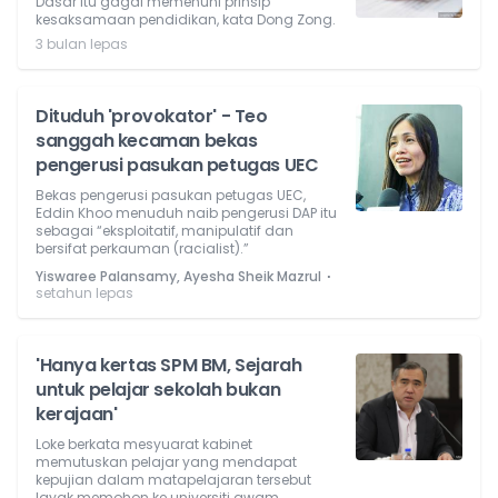
Dasar itu gagal memenuhi prinsip
kesaksamaan pendidikan, kata Dong Zong.
3 bulan lepas
Dituduh 'provokator' - Teo
sanggah kecaman bekas
pengerusi pasukan petugas UEC
Bekas pengerusi pasukan petugas UEC,
Eddin Khoo menuduh naib pengerusi DAP itu
sebagai “eksploitatif, manipulatif dan
bersifat perkauman (racialist).”
⋅
Yiswaree Palansamy, Ayesha Sheik Mazrul
setahun lepas
'Hanya kertas SPM BM, Sejarah
untuk pelajar sekolah bukan
kerajaan'
Loke berkata mesyuarat kabinet
memutuskan pelajar yang mendapat
kepujian dalam matapelajaran tersebut
layak memohon ke universiti awam.