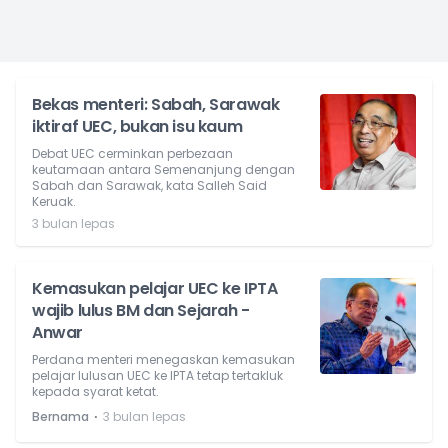
Bekas menteri: Sabah, Sarawak
iktiraf UEC, bukan isu kaum
Debat UEC cerminkan perbezaan
keutamaan antara Semenanjung dengan
Sabah dan Sarawak, kata Salleh Said
Keruak.
3 bulan lepas
Kemasukan pelajar UEC ke IPTA
wajib lulus BM dan Sejarah -
Anwar
Perdana menteri menegaskan kemasukan
pelajar lulusan UEC ke IPTA tetap tertakluk
kepada syarat ketat.
⋅
Bernama
3 bulan lepas