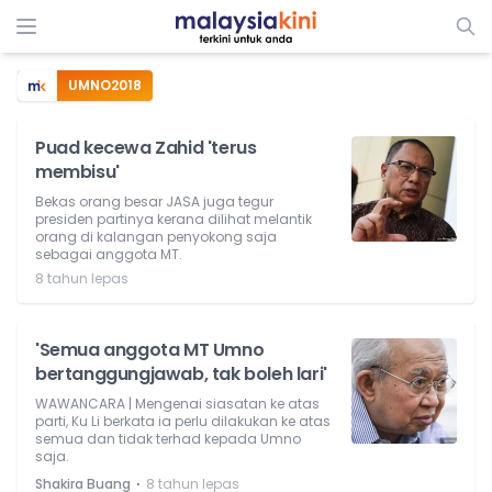
UMNO2018
Puad kecewa Zahid 'terus
membisu'
Bekas orang besar JASA juga tegur
presiden partinya kerana dilihat melantik
orang di kalangan penyokong saja
sebagai anggota MT.
8 tahun lepas
'Semua anggota MT Umno
bertanggungjawab, tak boleh lari'
WAWANCARA | Mengenai siasatan ke atas
parti, Ku Li berkata ia perlu dilakukan ke atas
semua dan tidak terhad kepada Umno
saja.
⋅
Shakira Buang
8 tahun lepas