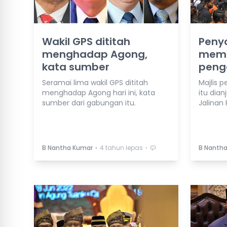
Wakil GPS dititah
Penyo
menghadap Agong,
mem
kata sumber
peng
Seramai lima wakil GPS dititah
Majlis
menghadap Agong hari ini, kata
itu dia
sumber dari gabungan itu.
Jalinan
⋅
⋅
B Nantha Kumar
4 tahun lepas
B Nanth