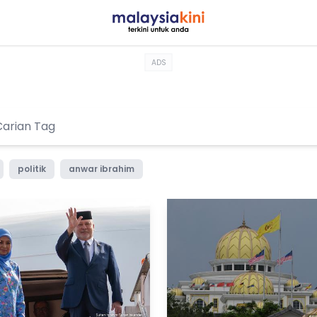
ADS
politik
anwar ibrahim