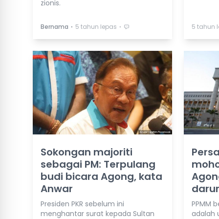
zionis.
⋅
⋅
Bernama
5 tahun lepas
5 tahun 
Sokongan majoriti
Pers
sebagai PM: Terpulang
moho
budi bicara Agong, kata
Agong
Anwar
daru
Presiden PKR sebelum ini
PPMM b
menghantar surat kepada Sultan
adalah 