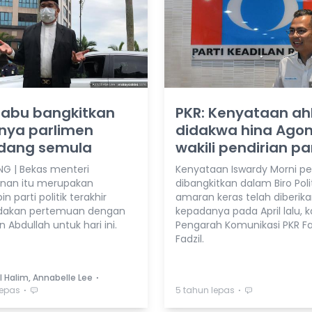
Sabu bangkitkan
PKR: Kenyataan ahl
nya parlimen
didakwa hina Agon
idang semula
wakili pendirian pa
G | Bekas menteri
Kenyataan Iswardy Morni p
nan itu merupakan
dibangkitkan dalam Biro Poli
 parti politik terakhir
amaran keras telah diberik
akan pertemuan dengan
kepadanya pada April lalu, k
n Abdullah untuk hari ini.
Pengarah Komunikasi PKR F
Fadzil.
⋅
l Halim, Annabelle Lee
⋅
⋅
lepas
5 tahun lepas