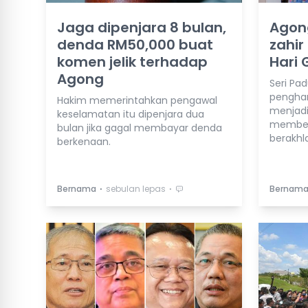
Jaga dipenjara 8 bulan,
Agong
denda RM50,000 buat
zahi
komen jelik terhadap
Hari 
Agong
Seri Pa
penghar
Hakim memerintahkan pengawal
menjadi
keselamatan itu dipenjara dua
membent
bulan jika gagal membayar denda
berakhla
berkenaan.
⋅
⋅
Bernama
sebulan lepas
Bernam