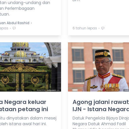
atan undang-undang dan
an Perlembagaan
tuan.
⋅
duan Abdul Rashid
⋅
⋅
lepas
6 tahun lepas
a Negara keluar
Agong jalani rawat
taan petang ini
IJN - Istana Negar
 itu dinyatakan dalam mesej
Datuk Pengelola Bijaya Diraj
oleh istana awal hari ini.
Negara Datuk Ahmad Fadil