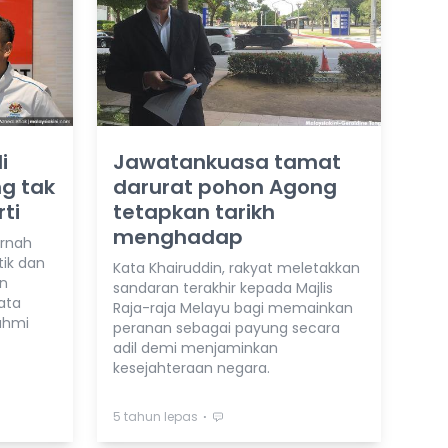
i
Jawatankuasa tamat
g tak
darurat pohon Agong
rti
tetapkan tarikh
menghadap
ernah
tik dan
Kata Khairuddin, rakyat meletakkan
an
sandaran terakhir kepada Majlis
ata
Raja-raja Melayu bagi memainkan
ahmi
peranan sebagai payung secara
adil demi menjaminkan
kesejahteraan negara.
⋅
5 tahun lepas