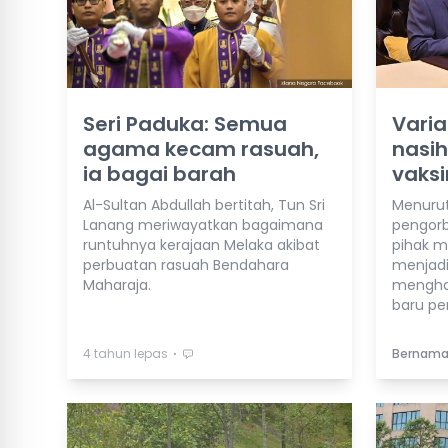
Seri Paduka: Semua
Vari
agama kecam rasuah,
nasih
ia bagai barah
vaksi
Al-Sultan Abdullah bertitah, Tun Sri
Menurut
Lanang meriwayatkan bagaimana
pengor
runtuhnya kerajaan Melaka akibat
pihak m
perbuatan rasuah Bendahara
menjadi 
Maharaja.
mengha
baru pe
⋅
4 tahun lepas
Bernam