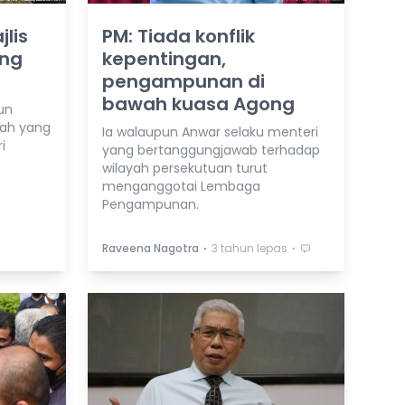
lis
PM: Tiada konflik
ong
kepentingan,
pengampunan di
bawah kuasa Agong
un
lah yang
Ia walaupun Anwar selaku menteri
i
yang bertanggungjawab terhadap
wilayah persekutuan turut
menganggotai Lembaga
Pengampunan.
⋅
⋅
Raveena Nagotra
3 tahun lepas