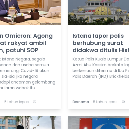
an Omicron: Agong
Istana lapor polis
at rakyat ambil
berhubung surat
n, patuhi SOP
didakwa ditulis Hi
 Istana Negara, segala
Ketua Polis Kuala Lumpur D
banan dan usaha semua
Azmi Abu Kassim berkata la
emerangi Covid-19 akan
berkenaan diterima di Ibu P
sia-sia jika negara
Polis Daerah (IPD) Brickfields
dapi ancaman gelombang
nularan wabak itu.
⋅
⋅
⋅
⋅
a
5 tahun lepas
Bernama
5 tahun lepas