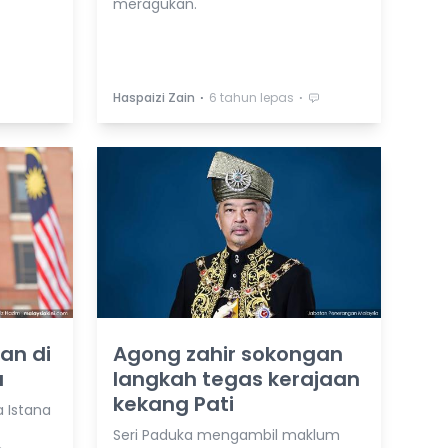
meragukan.
⋅
⋅
Haspaizi Zain
6 tahun lepas
an di
Agong zahir sokongan
a
langkah tegas kerajaan
kekang Pati
a Istana
Seri Paduka mengambil maklum