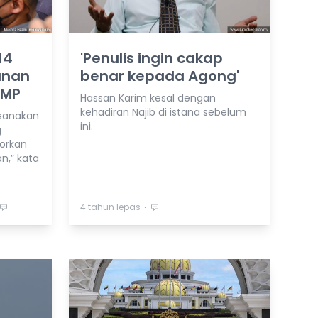
14
'Penulis ingin cakap
unan
benar kepada Agong'
 MP
Hassan Karim kesal dengan
kehadiran Najib di istana sebelum
ksanakan
ini.
g
yorkan
,” kata
⋅
4 tahun lepas