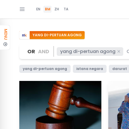
EN
BM
ZH
TA
MENU
YANG DI-PERTUAN AGONG
OR
AND
yang di-pertuan agong
yang di-pertuan agong
istana negara
darurat