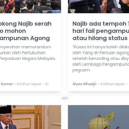
kong Najib serah
Najib ada tempoh 
o mohon
hari fail pengamp
ampunan Agong
atau hilang status
 penyerahan memorandum
“Kuasa ini hanya boleh dila
njurkan oleh Pertubuhan
oleh Yang di-Pertuan Agon
 Perpaduan Negara Malaysia.
setelah berunding atau dis
oleh Lembaga Pengampunan
peguam.
⋅
⋅
⋅
⋅
a Kumar
4 tahun lepas
Alyaa Alhadjri
4 tahun lepas
ADS