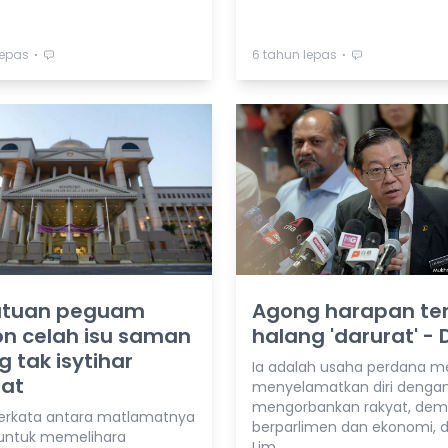
⋅
⋅
lepas
6 tahun lepas
atuan peguam
Agong harapan ter
n celah isu saman
halang 'darurat' -
 tak isytihar
Ia adalah usaha perdana m
rat
menyelamatkan diri denga
mengorbankan rakyat, dem
erkata antara matlamatnya
berparlimen dan ekonomi, 
untuk memelihara
Lim.