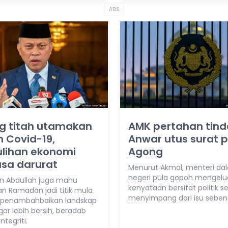
ADS
g titah utamakan
AMK pertahan tin
 Covid-19,
Anwar utus surat 
lihan ekonomi
Agong
sa darurat
Menurut Akmal, menteri da
negeri pula gopoh mengelu
an Abdullah juga mahu
kenyataan bersifat politik s
an Ramadan jadi titik mula
menyimpang dari isu seben
 penambahbaikan landskap
agar lebih bersih, beradab
ntegriti.