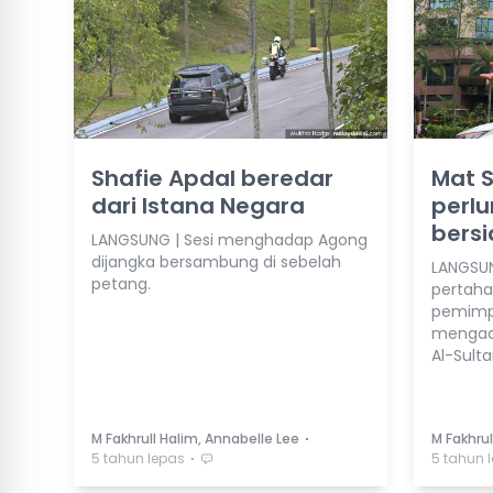
Shafie Apdal beredar
Mat 
dari Istana Negara
perlu
bers
LANGSUNG | Sesi menghadap Agong
dijangka bersambung di sebelah
LANGSUN
petang.
pertaha
pemimpin
mengad
Al-Sulta
⋅
M Fakhrull Halim, Annabelle Lee
M Fakhrul
⋅
5 tahun lepas
5 tahun 