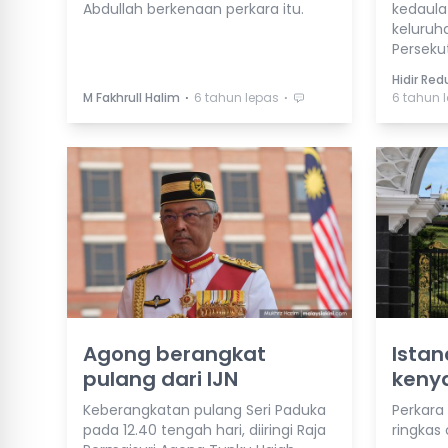
Abdullah berkenaan perkara itu.
kedaul
keluruh
Perseku
Hidir Re
⋅
⋅
M Fakhrull Halim
6 tahun lepas
6 tahun 
Agong berangkat
Istan
pulang dari IJN
kenya
Keberangkatan pulang Seri Paduka
Perkara
pada 12.40 tengah hari, diiringi Raja
ringkas 