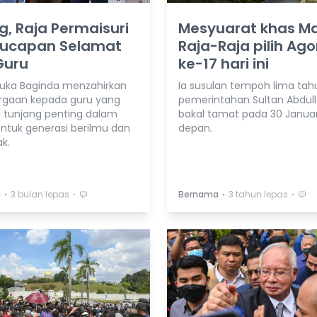
, Raja Permaisuri
Mesyuarat khas Maj
r ucapan Selamat
Raja-Raja pilih Ag
Guru
ke-17 hari ini
duka Baginda menzahirkan
Ia susulan tempoh lima tah
gaan kepada guru yang
pemerintahan Sultan Abdul
 tunjang penting dalam
bakal tamat pada 30 Januar
uk generasi berilmu dan
depan.
k.
⋅
⋅
⋅
⋅
a
3 bulan lepas
Bernama
3 tahun lepas