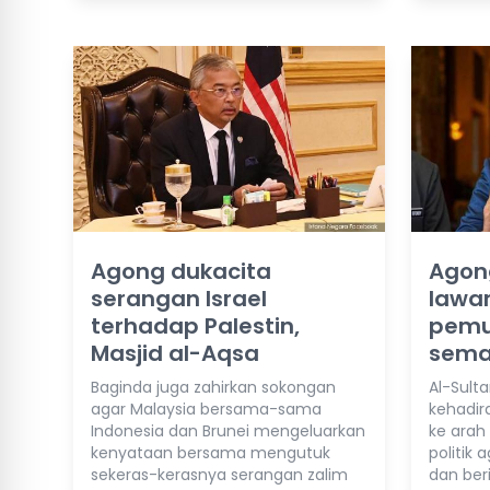
Agong dukacita
Agon
serangan Israel
lawan
terhadap Palestin,
pemu
Masjid al-Aqsa
sema
Baginda juga zahirkan sokongan
Al-Sult
agar Malaysia bersama-sama
kehadir
Indonesia dan Brunei mengeluarkan
ke arah
kenyataan bersama mengutuk
politik 
sekeras-kerasnya serangan zalim
dan beri