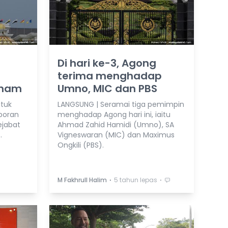
Di hari ke-3, Agong
terima menghadap
sham
Umno, MIC dan PBS
atuk
LANGSUNG | Seramai tiga pemimpin
poran
menghadap Agong hari ini, iaitu
ejabat
Ahmad Zahid Hamidi (Umno), SA
.
Vigneswaran (MIC) dan Maximus
Ongkili (PBS).
⋅
⋅
M Fakhrull Halim
5 tahun lepas