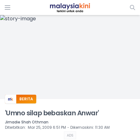
ADS
BERITA
'Umno silap bebaskan Anwar'
Jimadie Shah Othman
⋅
Diterbitkan
:
Mar 25, 2009 6:51 PM
Dikemaskini
:
11:30 AM
ADS