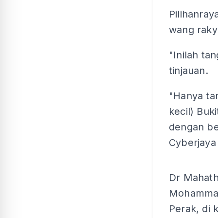
Pilihanra
wang raky
"Inilah t
tinjauan.
"Hanya ta
kecil) Bu
dengan be
Cyberjaya h
Dr Mahath
Mohammad 
Perak, di 