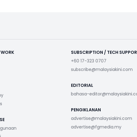
ETWORK
SUBSCRIPTION / TECH SUPPO
+60 17-323 0707
subscribe@malaysiakini.com
EDITORIAL
bahasa-editor@malaysiakini.
my
s
PENGIKLANAN
advertise@malaysiakini.com
SE
advertise@fgmedia.my
ggunaan
i