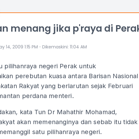
n menang jika p'raya di Pera
⋅
y 14, 2009 1:15 PM
Dikemaskini
:
11:04 AM
u pilihanraya negeri Perak untuk
ikan perebutan kuasa antara Barisan Nasional
katan Rakyat yang berlarutan sejak Februari
 mantan perdana menteri.
iadakan, kata Tun Dr Mahathir Mohamad,
akyat akan memenanginya dan sebab itu tidak
emanggil satu pilihanraya negeri.