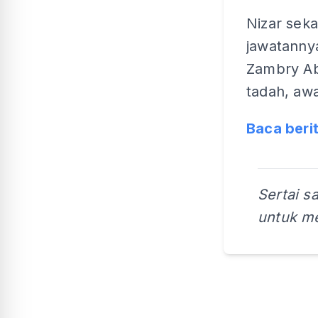
Nizar sek
jawatannya
Zambry Ab
tadah, awa
Baca beri
Sertai s
untuk me