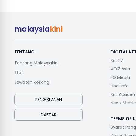
malaysia
kini
TENTANG
DIGITAL N
KiniTV
Tentang Malaysiakini
VOIZ Asia
Staf
FG Media
Jawatan Kosong
Undi.info
Kini Acade
PENGIKLANAN
News Metric
DAFTAR
TERMS OF U
Syarat Pen
Dasar Privas