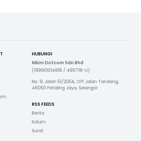
RT
HUBUNGI
Mkini Dotcom Sdn Bhd
(199901014818 / 489718-U)
No. 9, Jalan 51/205A, Off Jalan Tandang,
46050 Petaling Jaya, Selangor
com
RSS FEEDS
Berita
Kolum
Surat