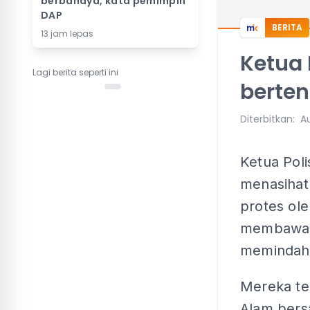
berbahaya, kata pemimpin
DAP
BERITA
13 jam lepas
Ketua 
Lagi berita seperti ini
berte
Diterbitkan
:
A
Ketua Poli
menasihat
protes ol
membawa 
memindahka
Mereka te
Alam ber