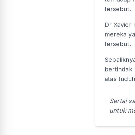
tersebut.
Dr Xavier
mereka ya
tersebut.
Sebaliknya
bertinda
atas tudu
Sertai s
untuk me