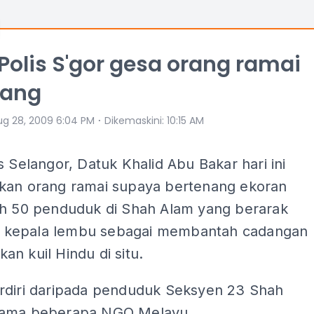
Polis S'gor gesa orang ramai
nang
⋅
ug 28, 2009 6:04 PM
Dikemaskini
:
10:15 AM
s Selangor, Datuk Khalid Abu Bakar hari ini
kan orang ramai supaya bertenang ekoran
eh 50 penduduk di Shah Alam yang berarak
kepala lembu sebagai membantah cadangan
n kuil Hindu di situ.
rdiri daripada penduduk Seksyen 23 Shah
sama beberapa NGO Melayu.