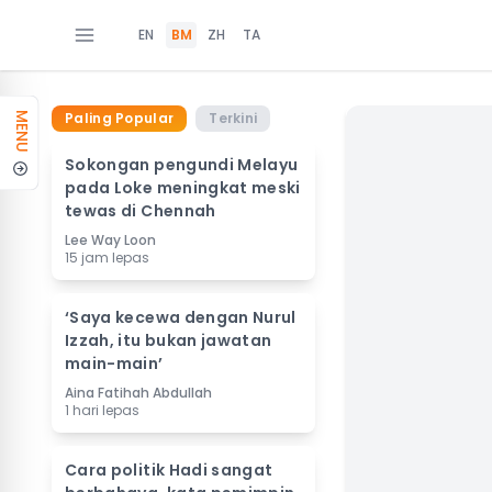
EN
BM
ZH
TA
Paling Popular
Terkini
MENU
Sokongan pengundi Melayu
pada Loke meningkat meski
tewas di Chennah
Lee Way Loon
15 jam lepas
‘Saya kecewa dengan Nurul
Izzah, itu bukan jawatan
main-main’
Aina Fatihah Abdullah
1 hari lepas
Cara politik Hadi sangat