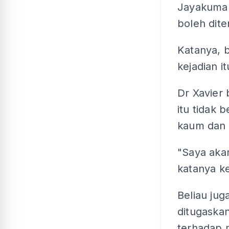
Jayakumar 
boleh dite
Katanya, 
kejadian it
Dr Xavier
itu tidak
kaum dan
"Saya aka
katanya ke
Beliau ju
ditugaskan
terhadap 