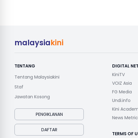
malaysia
kini
TENTANG
DIGITAL N
KiniTV
Tentang Malaysiakini
VOIZ Asia
Staf
FG Media
Jawatan Kosong
Undi.info
Kini Acade
PENGIKLANAN
News Metric
DAFTAR
TERMS OF U