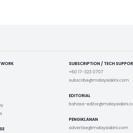
ETWORK
SUBSCRIPTION / TECH SUPPO
+60 17-323 0707
subscribe@malaysiakini.com
EDITORIAL
bahasa-editor@malaysiakini.
my
s
PENGIKLANAN
advertise@malaysiakini.com
SE