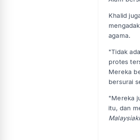
Khalid ju
mengadaka
agama.
"Tidak ada
protes te
Mereka be
bersurai s
"Mereka j
itu, dan 
Malaysiaki