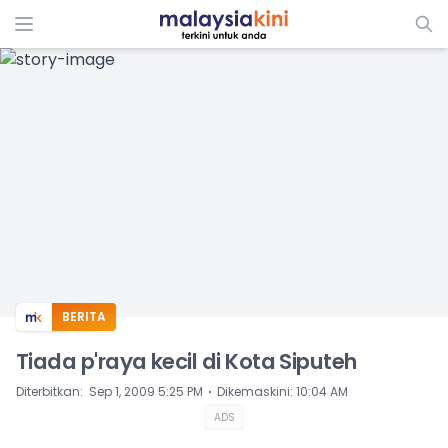
ADS
BERITA
Tiada p'raya kecil di Kota Siputeh
⋅
Diterbitkan
:
Sep 1, 2009 5:25 PM
Dikemaskini
:
10:04 AM
ADS