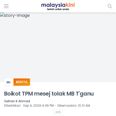
ADS
BERITA
Boikot TPM mesej tolak MB T'ganu
Salhan K Ahmad
⋅
Diterbitkan
:
Sep 4, 2009 4:46 PM
Dikemaskini
:
10:31 AM
ADS