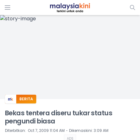
ADS
BERITA
Bekas tentera diseru tukar status
pengundi biasa
⋅
Diterbitkan
:
Oct 7, 2009 11:04 AM
Dikemaskini
:
3:09 AM
ADS