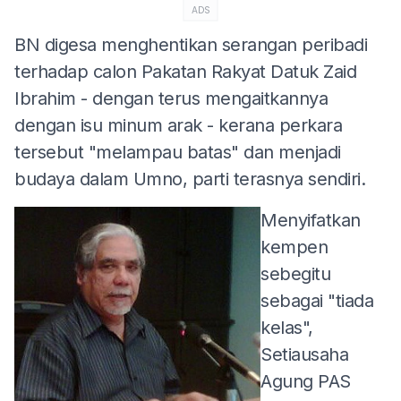
ADS
BN digesa menghentikan serangan peribadi
terhadap calon Pakatan Rakyat Datuk Zaid
Ibrahim - dengan terus mengaitkannya
dengan isu minum arak - kerana perkara
tersebut "melampau batas" dan menjadi
budaya dalam Umno, parti terasnya sendiri.
Menyifatkan
kempen
sebegitu
sebagai "tiada
kelas",
Setiausaha
Agung PAS