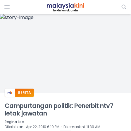
ADS
BERITA
Campurtangan politik: Penerbit ntv7
letak jawatan
Regina Lee
⋅
Diterbitkan
:
Apr 22, 2010 6:10 PM
Dikemaskini
:
11:39 AM