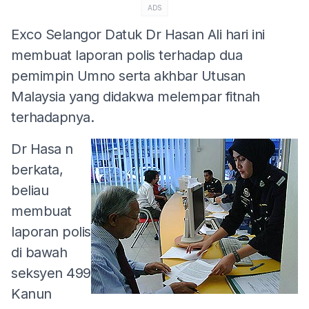
ADS
Exco Selangor Datuk Dr Hasan Ali hari ini
membuat laporan polis terhadap dua
pemimpin Umno serta akhbar Utusan
Malaysia yang didakwa melempar fitnah
terhadapnya.
Dr Hasa
n
berkata,
beliau
membuat
laporan polis
di bawah
seksyen 499
Kanun