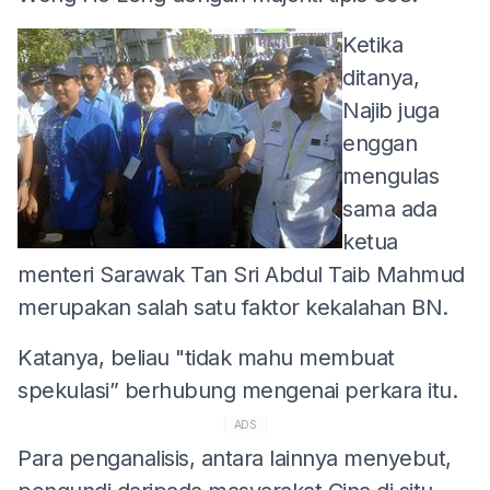
Ketika
ditanya,
Najib juga
enggan
mengulas
sama ada
ketua
menteri Sarawak Tan Sri Abdul Taib Mahmud
merupakan salah satu faktor kekalahan BN.
Katanya, beliau "tidak mahu membuat
spekulasi” berhubung mengenai perkara itu.
ADS
Para penganalisis, antara lainnya menyebut,