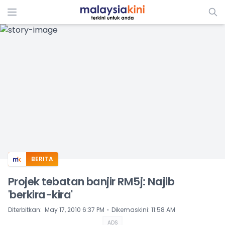
ADS
BERITA
Projek tebatan banjir RM5j: Najib
'berkira-kira'
⋅
Diterbitkan
:
May 17, 2010 6:37 PM
Dikemaskini
:
11:58 AM
ADS