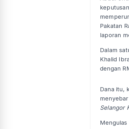
keputusan
memperunt
Pakatan R
laporan m
Dalam satu
Khalid Ib
dengan RM3
Dana itu, 
menyebark
Selangor 
Mengulas 