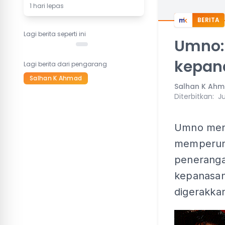
1 hari lepas
BERITA
Lagi berita seperti ini
Umno: 
kepan
Lagi berita dari pengarang
Salhan K Ahmad
Salhan K Ah
Diterbitkan
:
Ju
Umno meny
memperunt
peneranga
kepanasan
digerakka