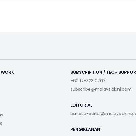
ETWORK
SUBSCRIPTION / TECH SUPPO
+60 17-323 0707
subscribe@malaysiakini.com
EDITORIAL
bahasa-editor@malaysiakini.
my
s
PENGIKLANAN