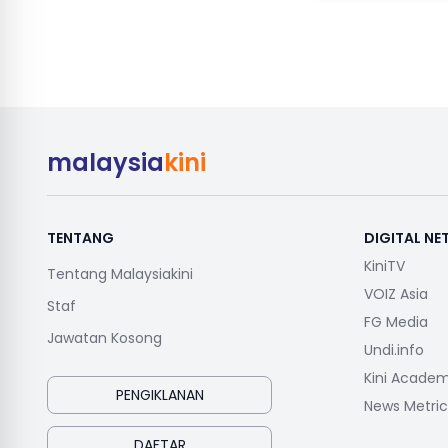
malaysia
kini
TENTANG
DIGITAL N
KiniTV
Tentang Malaysiakini
VOIZ Asia
Staf
FG Media
Jawatan Kosong
Undi.info
Kini Acade
PENGIKLANAN
News Metric
DAFTAR