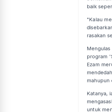
baik seper
"Kalau mer
disebarka
rasakan s
Mengulas 
program '
Ezam meru
mendedahk
mahupun d
Katanya, 
mengasaska
untuk men