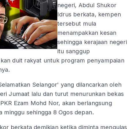
negeri, Abdul Shukor
Idrus berkata, kempen
tersebut mula
menampakkan kesan
sehingga kerajaan negeri
itu sanggup
an duit rakyat untuk program penyampaian
nya.
elamatkan Selangor' yang dilancarkan oleh
ri Jumaat lalu dan turut menurunkan bekas
PKR Ezam Mohd Nor, akan berlangsung
ga minggu sehingga 8 Ogos depan.
kor berkata demikian ketika diminta mengulas