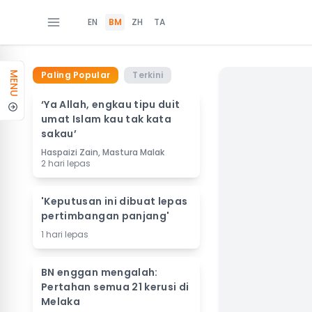
EN
BM
ZH
TA
Paling Popular
Terkini
MENU
‘Ya Allah, engkau tipu duit
umat Islam kau tak kata
sakau’
Haspaizi Zain, Mastura Malak
2 hari lepas
'Keputusan ini dibuat lepas
pertimbangan panjang'
1 hari lepas
BN enggan mengalah:
Pertahan semua 21 kerusi di
Melaka