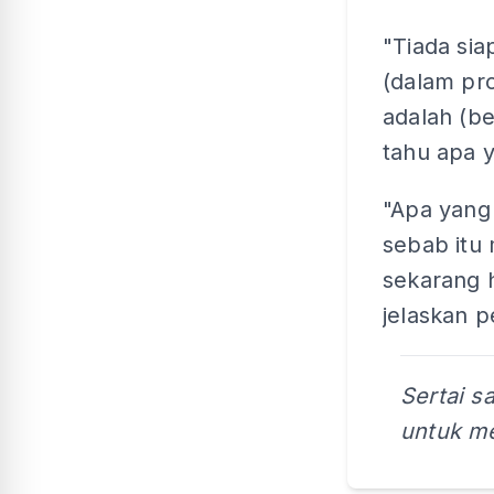
"Tiada si
(dalam pr
adalah (be
tahu apa 
"Apa yang
sebab itu
sekarang 
jelaskan p
Sertai s
untuk me