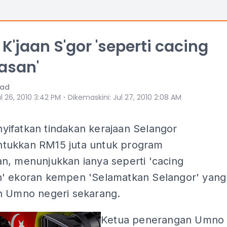
K'jaan S'gor 'seperti cacing
asan'
mad
⋅
l 26, 2010 3:42 PM
Dikemaskini
:
Jul 27, 2010 2:08 AM
ifatkan tindakan kerajaan Selangor
ukkan RM15 juta untuk program
n, menunjukkan ianya seperti 'cacing
' ekoran kempen 'Selamatkan Selangor' yang
n Umno negeri sekarang.
Ketua penerangan Umno