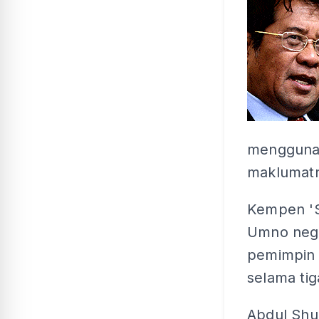
menggunak
maklumat
Kempen 'S
Umno nege
pemimpin 
selama ti
Abdul Shu