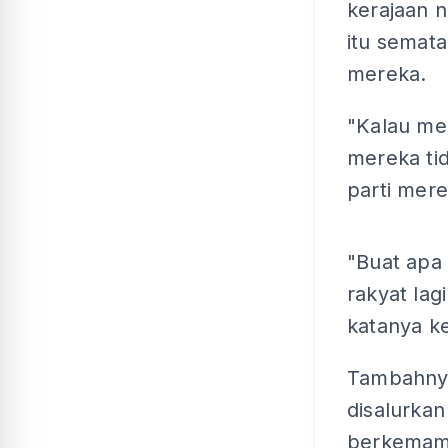
kerajaan n
itu semat
mereka.
"Kalau me
mereka tid
parti mere
"Buat apa
rakyat lag
katanya k
Tambahnya
disalurka
berkemamp