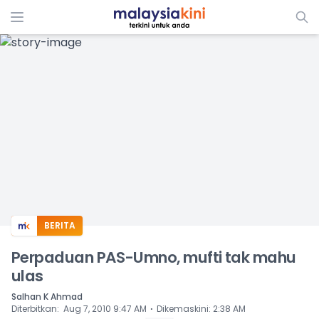
ADS
BERITA
Perpaduan PAS-Umno, mufti tak mahu
ulas
Salhan K Ahmad
⋅
Diterbitkan
:
Aug 7, 2010 9:47 AM
Dikemaskini
:
2:38 AM