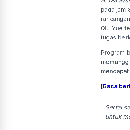
Hi Malays
pada jam 8
rancangan 
Qiu Yue te
tugas ber
Program b
memanggil
mendapat 
[Baca ber
Sertai s
untuk me