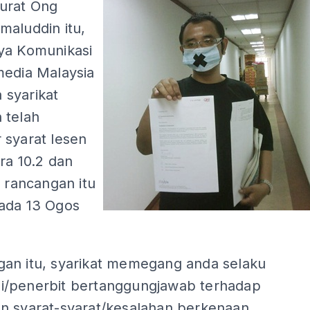
urat Ong
maluddin itu,
ya Komunikasi
media Malaysia
syarikat
 telah
 syarat lesen
ara 10.2 dan
a rancangan itu
ada 13 Ogos
an itu, syarikat memegang anda selaku
/penerbit bertanggungjawab terhadap
n syarat-syarat/kesalahan berkenaan.