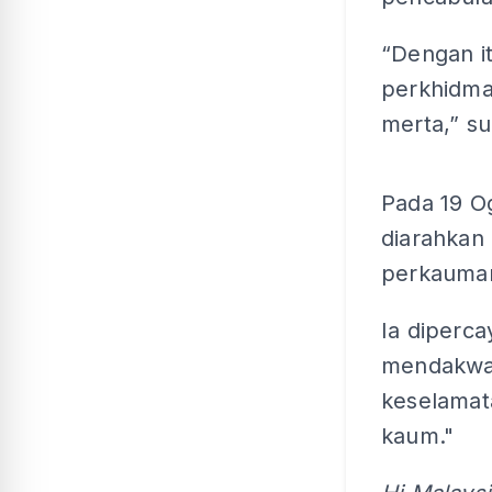
“Dengan i
perkhidmat
merta,” sur
Pada 19 Og
diarahkan 
perkauman 
Ia diperc
mendakwa
keselamat
kaum."