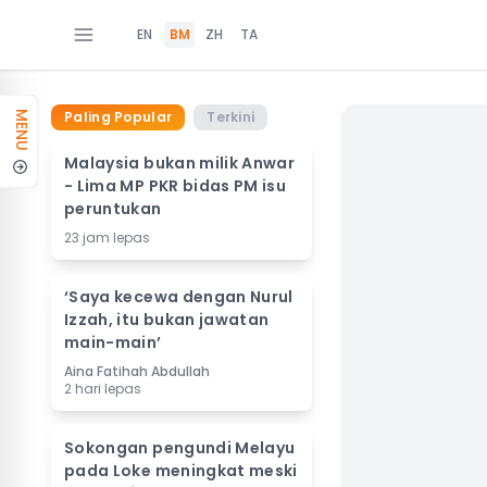
EN
BM
ZH
TA
Paling Popular
Terkini
MENU
Malaysia bukan milik Anwar
- Lima MP PKR bidas PM isu
peruntukan
23 jam lepas
‘Saya kecewa dengan Nurul
Izzah, itu bukan jawatan
main-main’
Aina Fatihah Abdullah
2 hari lepas
Sokongan pengundi Melayu
pada Loke meningkat meski