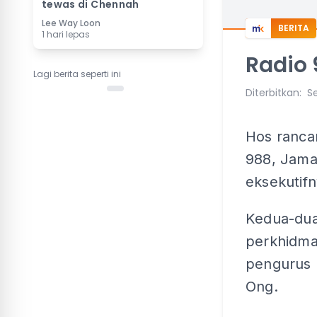
tewas di Chennah
Lee Way Loon
BERITA
1 hari lepas
Radio 
Lagi berita seperti ini
Diterbitkan
:
Se
Hos ranc
988, Jama
eksekutifn
Kedua-dua
perkhidmat
pengurus 
Ong.