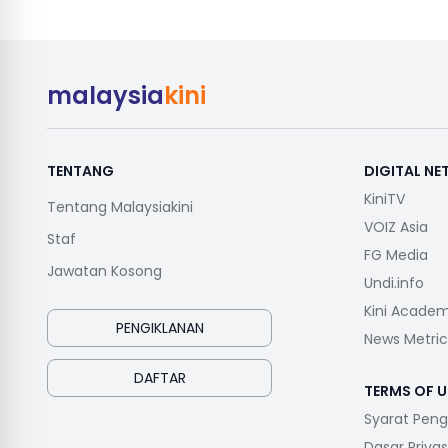
malaysia
kini
TENTANG
DIGITAL N
KiniTV
Tentang Malaysiakini
VOIZ Asia
Staf
FG Media
Jawatan Kosong
Undi.info
Kini Acade
PENGIKLANAN
News Metric
DAFTAR
TERMS OF U
Syarat Pen
Dasar Privas