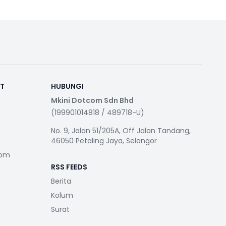
RT
HUBUNGI
Mkini Dotcom Sdn Bhd
(199901014818 / 489718-U)
No. 9, Jalan 51/205A, Off Jalan Tandang,
46050 Petaling Jaya, Selangor
com
RSS FEEDS
Berita
Kolum
Surat