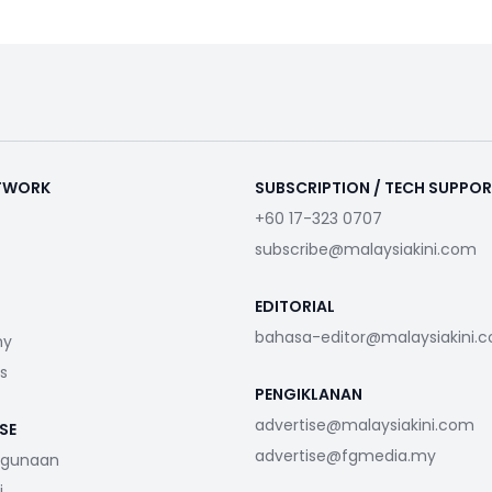
ETWORK
SUBSCRIPTION / TECH SUPPO
+60 17-323 0707
subscribe@malaysiakini.com
EDITORIAL
bahasa-editor@malaysiakini.
my
s
PENGIKLANAN
advertise@malaysiakini.com
SE
advertise@fgmedia.my
ggunaan
i