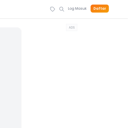
Log Masuk
Daftar
ADS