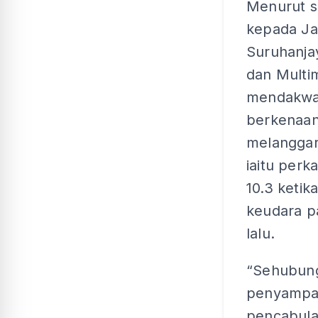
Menurut s
kepada Ja
Suruhanja
dan Multi
mendakwa 
berkenaan
melanggar
iaitu perk
10.3 ketik
keudara p
lalu.
“Sehubung
penyampai
pencabula