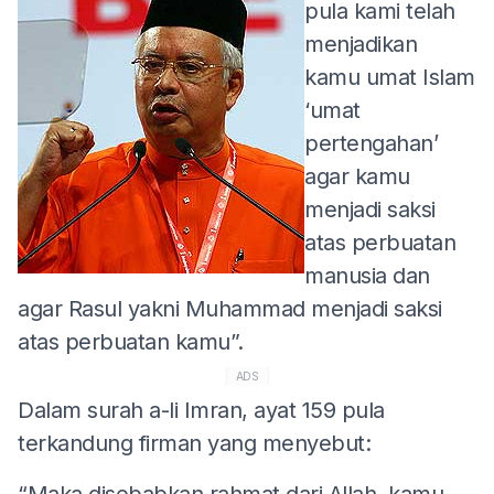
pula kami telah
menjadikan
kamu umat Islam
‘umat
pertengahan’
agar kamu
menjadi saksi
atas perbuatan
manusia dan
agar Rasul yakni Muhammad menjadi saksi
atas perbuatan kamu”.
ADS
Dalam surah a-li Imran, ayat 159 pula
terkandung firman yang menyebut:
“Maka disebabkan rahmat dari Allah, kamu