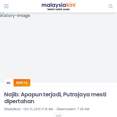
ADS
BERITA
Najib: Apapun terjadi, Putrajaya mesti
dipertahan
⋅
Diterbitkan
:
Oct 21, 2010 11:16 AM
Dikemaskini
:
7:39 AM
ADS