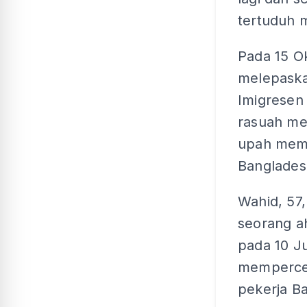
tertuduh m
Pada 15 O
melepask
Imigresen
rasuah me
upah memp
Banglades
Wahid, 57
seorang ah
pada 10 J
mempercep
pekerja B