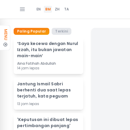
EN
BM
ZH
TA
Paling Popular
Terkini
MENU
‘Saya kecewa dengan Nurul
Izzah, itu bukan jawatan
main-main’
Aina Fatihah Abdullah
14 jam lepas
Jantung Ismail Sabri
berhenti dua saat lepas
terjatuh, kata peguam
13 jam lepas
'Keputusan ini dibuat lepas
pertimbangan panjang'