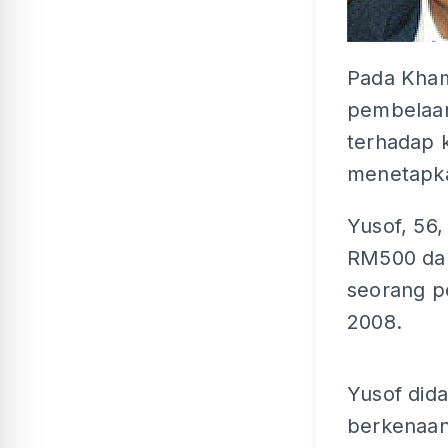
Pada Kham
pembelaa
terhadap k
menetapka
Yusof, 56
RM500 dan
seorang p
2008.
Yusof did
berkenaan 