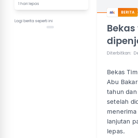
1 hari lepas
BERITA
Lagi berita seperti ini
Bekas
dipenj
Diterbitkan
:
D
Bekas Tim
Abu Bakar 
tahun da
setelah di
menerima 
lanjutan 
lepas.