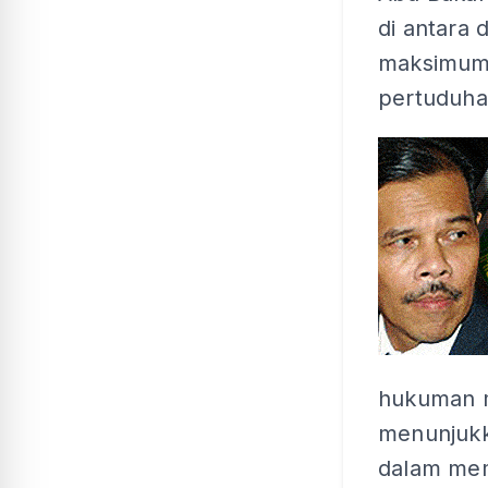
di antara
maksimum 
pertuduha
hukuman m
menunjukk
dalam mem