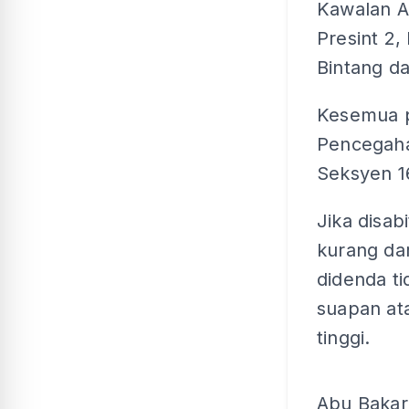
Kawalan Ar
Presint 2,
Bintang da
Kesemua p
Pencegaha
Seksyen 1
Jika disab
kurang dar
didenda ti
suapan at
tinggi.
Abu Bakar