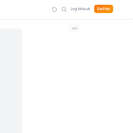
Log Masuk
Daftar
ADS