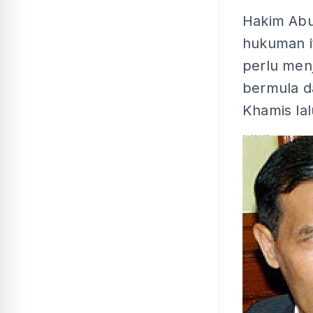
Hakim Abu
hukuman it
perlu men
bermula da
Khamis lal