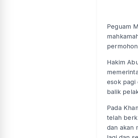
Peguam M
mahkamah
permohona
Hakim Abu
memerinta
esok pagi
balik pel
Pada Kham
telah ber
dan akan 
lagi dan 