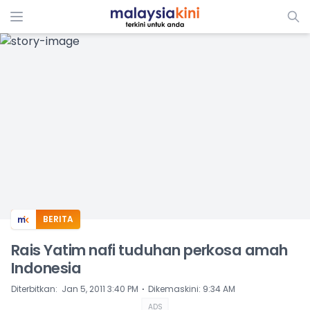
ADS
BERITA
Rais Yatim nafi tuduhan perkosa amah
Indonesia
⋅
Diterbitkan
:
Jan 5, 2011 3:40 PM
Dikemaskini
:
9:34 AM
ADS