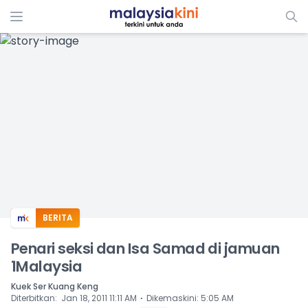
ADS
BERITA
Penari seksi dan Isa Samad di jamuan
1Malaysia
Kuek Ser Kuang Keng
⋅
Diterbitkan
:
Jan 18, 2011 11:11 AM
Dikemaskini
:
5:05 AM