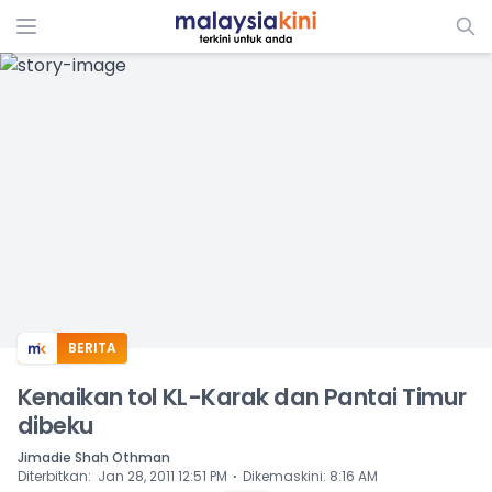
ADS
BERITA
Kenaikan tol KL-Karak dan Pantai Timur
dibeku
Jimadie Shah Othman
⋅
Diterbitkan
:
Jan 28, 2011 12:51 PM
Dikemaskini
:
8:16 AM