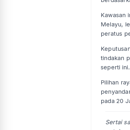
berdasark
Kawasan i
Melayu, l
peratus pe
Keputusan
tindakan 
seperti ini.
Pilihan ra
penyandan
pada 20 Ja
Sertai s