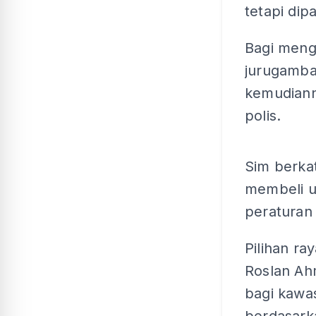
tetapi di
Bagi meng
jurugamba
kemudiann
polis.
Sim berka
membeli u
peraturan 
Pilihan r
Roslan Ah
bagi kawa