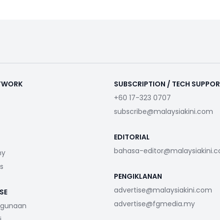
ETWORK
SUBSCRIPTION / TECH SUPPO
+60 17-323 0707
subscribe@malaysiakini.com
EDITORIAL
bahasa-editor@malaysiakini.
my
s
PENGIKLANAN
advertise@malaysiakini.com
SE
advertise@fgmedia.my
ggunaan
i