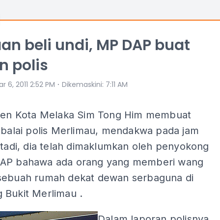
n beli undi, MP DAP buat
n polis
⋅
r 6, 2011 2:52 PM
Dikemaskini
:
7:11 AM
imen Kota Melaka Sim Tong Him membuat
i balai polis Merlimau, mendakwa pada jam
 tadi, dia telah dimaklumkan oleh penyokong
AP bahawa ada orang yang memberi wang
sebuah rumah dekat dewan serbaguna di
 Bukit Merlimau .
Dalam laporan polisnya