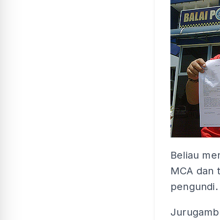
Beliau men
MCA dan t
pengundi.
Jurugamba