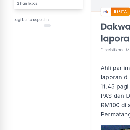
2 hari lepas
BERITA
Lagi berita seperti ini
Dakwaa
lapora
Diterbitkan
:
Ma
Ahli parl
laporan d
11.45 pagi
PAS dan D
RM100 di 
Permatang