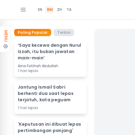
EN
BM
ZH
TA
Paling Popular
Terkini
MENU
‘Saya kecewa dengan Nurul
Izzah, itu bukan jawatan
main-main’
Aina Fatihah Abdullah
1 hari lepas
Jantung Ismail Sabri
berhenti dua saat lepas
terjatuh, kata peguam
1 hari lepas
'Keputusan ini dibuat lepas
pertimbangan panjang'