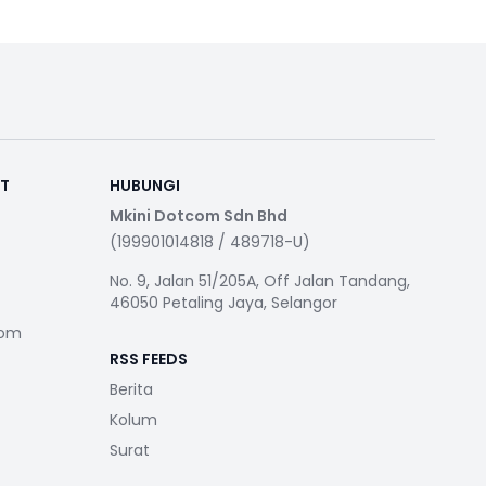
RT
HUBUNGI
Mkini Dotcom Sdn Bhd
(199901014818 / 489718-U)
No. 9, Jalan 51/205A, Off Jalan Tandang,
46050 Petaling Jaya, Selangor
com
RSS FEEDS
Berita
Kolum
Surat