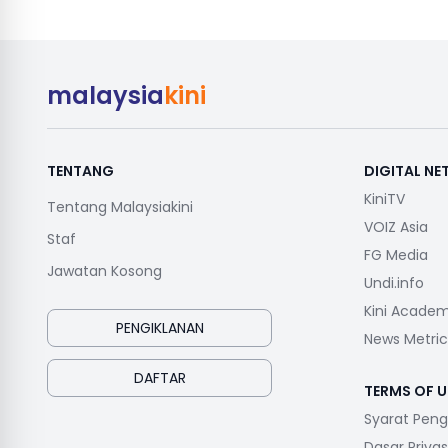
malaysia
kini
TENTANG
DIGITAL N
KiniTV
Tentang Malaysiakini
VOIZ Asia
Staf
FG Media
Jawatan Kosong
Undi.info
Kini Acade
PENGIKLANAN
News Metric
DAFTAR
TERMS OF U
Syarat Pen
Dasar Privas