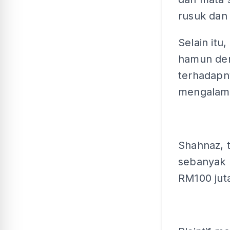
rusuk dan
Selain it
hamun de
terhadapn
mengalami
Shahnaz, 
sebanyak 
RM100 juta