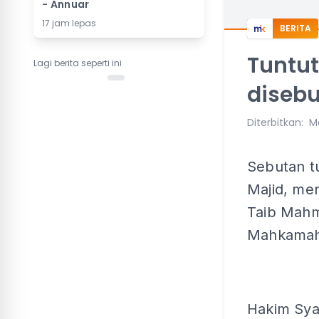
- Annuar
17 jam lepas
BERITA
Tuntu
Lagi berita seperti ini
disebu
Diterbitkan
:
Ma
Sebutan t
Majid, me
Taib Mahm
Mahkamah 
Hakim Sy