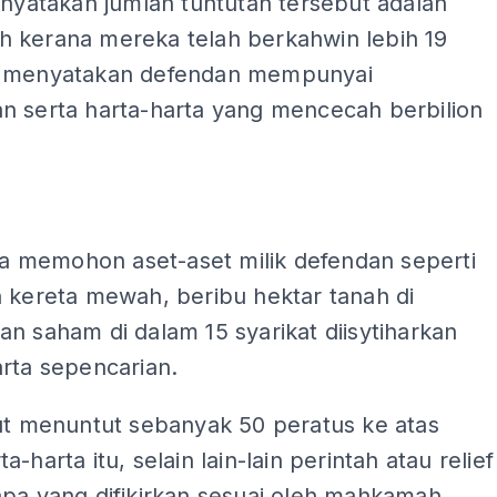
enyatakan jumlah tuntutan tersebut adalah
 kerana mereka telah berkahwin lebih 19
 menyatakan defendan mempunyai
n serta harta-harta yang mencecah berbilion
uga memohon aset-aset milik defendan seperti
 kereta mewah, beribu hektar tanah di
n saham di dalam 15 syarikat diisytiharkan
rta sepencarian.
rut menuntut sebanyak 50 peratus ke atas
-harta itu, selain lain-lain perintah atau relief
apa yang difikirkan sesuai oleh mahkamah.