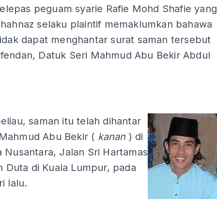
 selepas peguam syarie Rafie Mohd Shafie yan
Shahnaz selaku plaintif memaklumkan bahawa
tidak dapat menghantar surat saman tersebut
fendan, Datuk Seri Mahmud Abu Bekir Abdul
liau, saman itu telah dihantar
Mahmud Abu Bekir (
kanan
) di
a Nusantara, Jalan Sri Hartamas
an Duta di Kuala Lumpur, pada
i lalu.
ADS