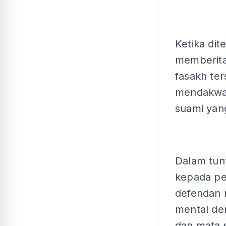
Ketika dit
memberita
fasakh ter
mendakwa 
suami yan
Dalam tun
kepada pe
defendan 
mental de
dan mata 