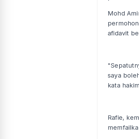
Mohd Ami
permohonan
afidavit b
"Sepatutny
saya bole
kata hakim
Rafie, ke
memfailkan