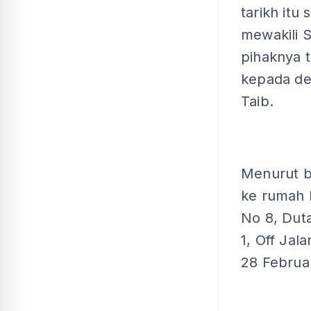
tarikh itu
mewakili 
pihaknya 
kepada de
Taib.
Menurut be
ke rumah 
No 8, Dut
1, Off Jal
28 Februar