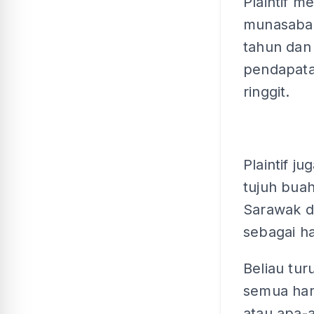
Plaintif m
munasabah
tahun dan
pendapata
ringgit.
Plaintif j
tujuh buah
Sarawak da
sebagai ha
Beliau tu
semua harta
atau apa-