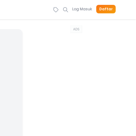
Log Masuk
Daftar
ADS