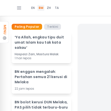
EN
BM
ZH
TA
Paling Popular
Terkini
MENU
‘Ya Allah, engkau tipu duit
umat Islam kau tak kata
sakau’
Haspaizi Zain, Mastura Malak
1 hari lepas
BN enggan mengalah:
Pertahan semua 21 kerusi di
Melaka
22 jam lepas
BN bolot kerusi DUN Melaka,
PAS pilih tidak terburu-buru