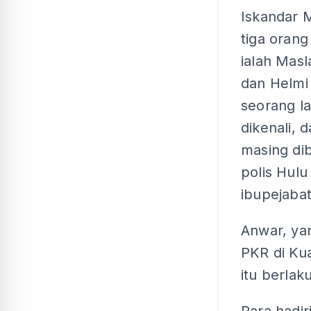
Iskandar 
tiga orang
ialah Mas
dan Helmi
seorang l
dikenali, 
masing di
polis Hulu
ibupejaba
Anwar, ya
PKR di Ku
itu berlaku