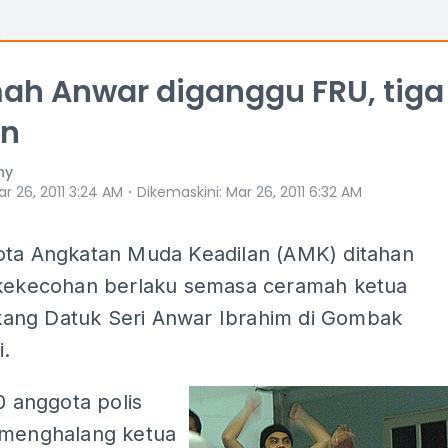
ah Anwar diganggu FRU, tiga
an
hy
⋅
r 26, 2011 3:24 AM
Dikemaskini
:
Mar 26, 2011 6:32 AM
ota Angkatan Muda Keadilan (AMK) ditahan
 kekecohan berlaku semasa ceramah ketua
ng Datuk Seri Anwar Ibrahim di Gombak
i.
10 anggota polis
 menghalang ketua