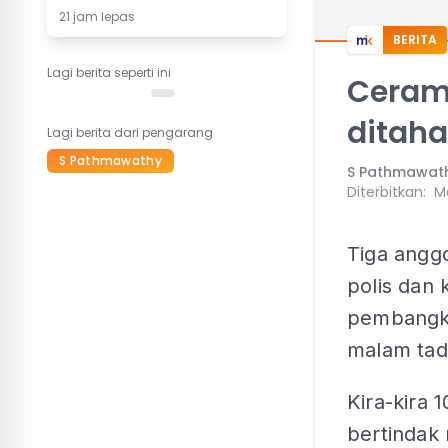
21 jam lepas
BERITA
Lagi berita seperti ini
Ceram
ditah
Lagi berita dari pengarang
S Pathmawathy
S Pathmawat
Diterbitkan
:
Ma
Tiga angg
polis dan
pembangka
malam tad
Kira-kira 
bertindak