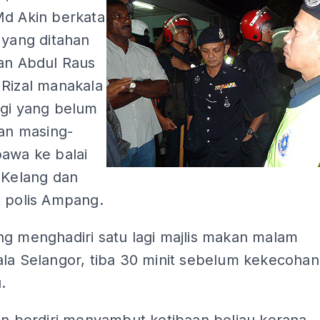
Md Akin berkata
 yang ditahan
lan Abdul Raus
 Rizal manakala
agi yang belum
dan masing-
bawa ke balai
 Kelang dan
t polis Ampang.
ng menghadiri satu lagi majlis makan malam
ala Selangor, tiba 30 minit sebelum kekecohan
.