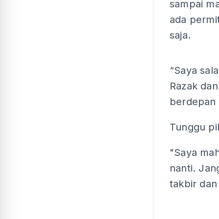
sampai mal
ada permit
saja.
“Saya sala
Razak dan
berdepan 
Tunggu pil
"Saya mahu
nanti. Ja
takbir da