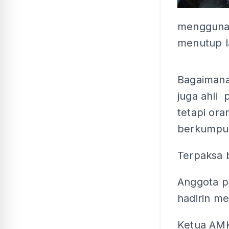
menggunak
menutup l
Bagaimana
juga ahli
tetapi ora
berkumpul 
Terpaksa
Anggota po
hadirin me
Ketua AM