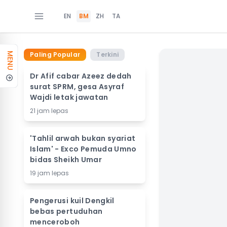
EN
BM
ZH
TA
Paling Popular
Terkini
MENU
Dr Afif cabar Azeez dedah
surat SPRM, gesa Asyraf
Wajdi letak jawatan
21 jam lepas
'Tahlil arwah bukan syariat
Islam' - Exco Pemuda Umno
bidas Sheikh Umar
19 jam lepas
Pengerusi kuil Dengkil
bebas pertuduhan
menceroboh