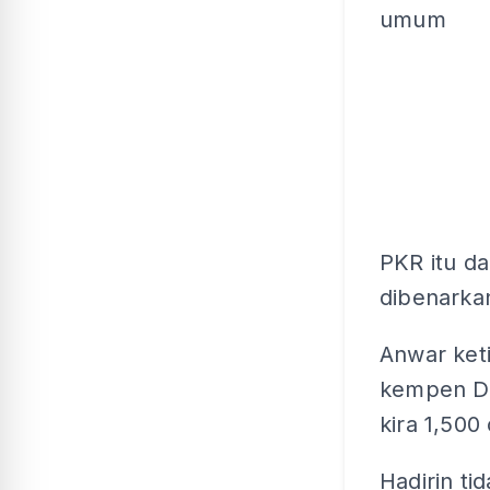
umum
PKR itu da
dibenarka
Anwar keti
kempen DNA
kira 1,50
Hadirin t