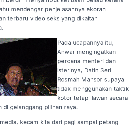
in berdiri menyambut ketibaan beliau kerana
hu mendengar penjelasannya ekoran
n terbaru video seks yang dikaitan
a.
Pada ucapannya itu,
Anwar mengingatkan
perdana menteri dan
isterinya, Datin Seri
Rosmah Mansor supaya
tidak menggunakan taktik
kotor tetapi lawan secara
di gelanggang pilihan raya.
media, kecam kita dari pagi sampai petang