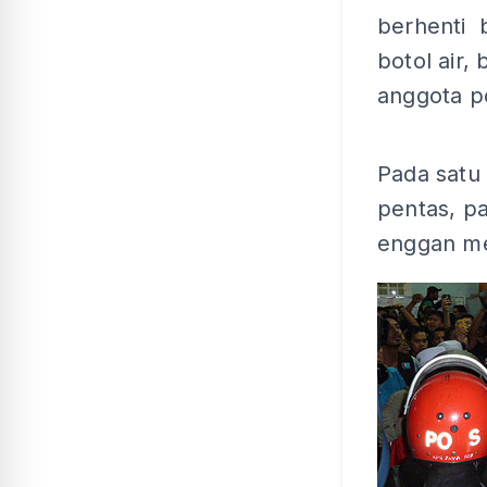
berhenti 
botol air,
anggota po
Pada satu 
pentas, p
enggan me