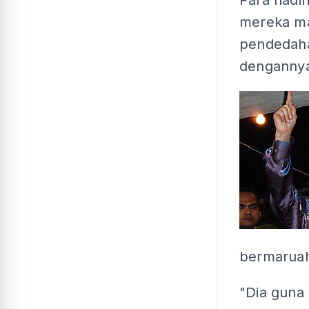
Para hadir
mereka ma
pendedaha
denganny
bermaruah 
"Dia guna 