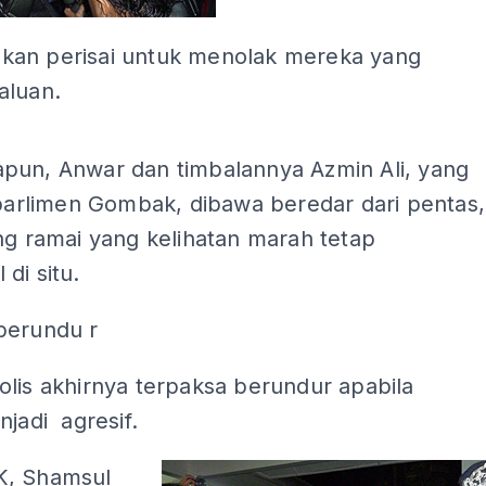
an perisai untuk menolak mereka yang
aluan.
ADS
pun, Anwar dan timbalannya Azmin Ali, yang
 parlimen Gombak, dibawa beredar dari pentas,
ng ramai yang kelihatan marah tetap
di situ.
 berundu
r
lis akhirnya terpaksa berundur apabila
njadi agresif.
K, Shamsul