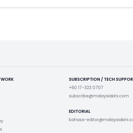
ETWORK
SUBSCRIPTION / TECH SUPPO
+60 17-323 0707
subscribe@malaysiakini.com
EDITORIAL
bahasa-editor@malaysiakini.
my
s