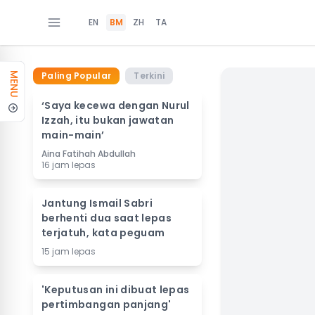
EN
BM
ZH
TA
Paling Popular
Terkini
MENU
‘Saya kecewa dengan Nurul
Izzah, itu bukan jawatan
main-main’
Aina Fatihah Abdullah
16 jam lepas
Jantung Ismail Sabri
berhenti dua saat lepas
terjatuh, kata peguam
15 jam lepas
'Keputusan ini dibuat lepas
pertimbangan panjang'