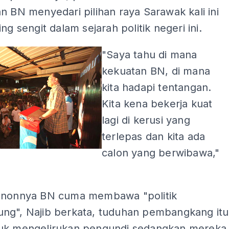
n BN menyedari pilihan raya Sarawak kali ini
ng sengit dalam sejarah politik negeri ini.
"Saya tahu di mana
kekuatan BN, di mana
kita hadapi tentangan.
Kita kena bekerja kuat
lagi di kerusi yang
terlepas dan kita ada
calon yang berwibawa,"
ononnya BN cuma membawa "politik
ng", Najib berkata, tuduhan pembangkang itu
uk mengelirukan pengundi sedangkan mereka