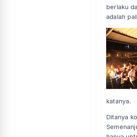
berlaku da
adalah pali
katanya.
Ditanya k
Semenanju
hanya unt