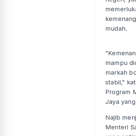
memerluk
kemenanga
mudah.
"Kemenang
mampu dica
markah bo
stabil," k
Program M
Jaya yang
Najib men
Menteri S