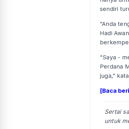
sendiri tu
"Anda teng
Hadi Awang
berkempe
"Saya - me
Perdana M
juga," kat
[Baca ber
Sertai s
untuk me