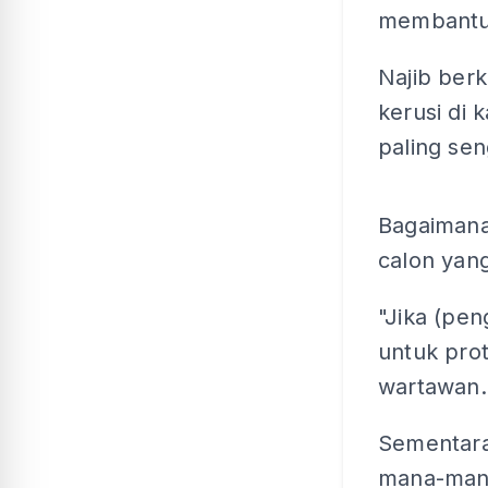
membantu 
Najib ber
kerusi di
paling sen
Bagaimana
calon yan
"Jika (pen
untuk prot
wartawan.
Sementara
mana-mana 