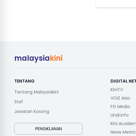
malaysia
kini
TENTANG
DIGITAL N
KiniTV
Tentang Malaysiakini
VOIZ Asia
Staf
FG Media
Jawatan Kosong
Undi.info
Kini Acade
PENGIKLANAN
News Metric