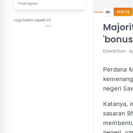
1 hari lepas
BERITA
Lagi berita seperti ini
Majori
'bonus
Diterbitkan
:
Ap
Perdana M
kemenangan
negeri Saw
Katanya, i
sasaran B
membentu
negeri, y