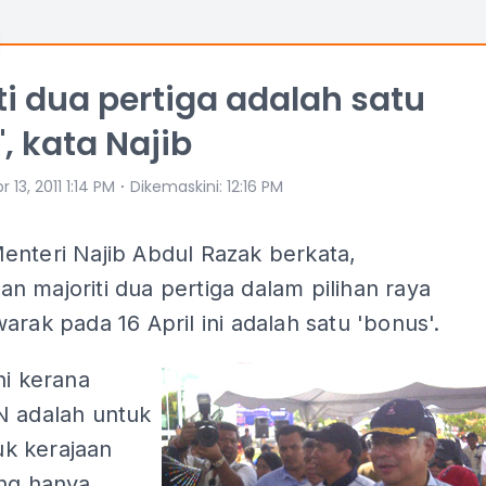
ti dua pertiga adalah satu
', kata Najib
⋅
r 13, 2011 1:14 PM
Dikemaskini
:
12:16 PM
enteri Najib Abdul Razak berkata,
 majoriti dua pertiga dalam pilihan raya
arak pada 16 April ini adalah satu 'bonus'.
ni kerana
N adalah untuk
k kerajaan
ang hanya