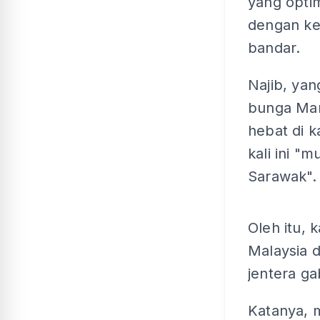
yang optim
dengan ke
bandar.
Najib, ya
bunga Man
hebat di 
kali ini "
Sarawak".
Oleh itu,
Malaysia 
jentera ga
Katanya, 