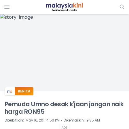
ADS
BERITA
Pemuda Umno desak k'jaan jangan naik
harga RON95
⋅
Diterbitkan
:
May 16, 2011 4:50 PM
Dikemaskini
:
9:35 AM
ADS