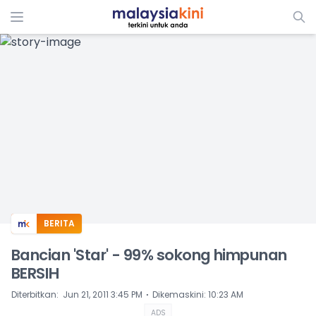
ADS
BERITA
Bancian 'Star' - 99% sokong himpunan
BERSIH
⋅
Diterbitkan
:
Jun 21, 2011 3:45 PM
Dikemaskini
:
10:23 AM
ADS