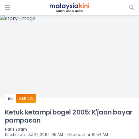
ADS
BERITA
Ketuk ketampi bogel 2005: K'jaan bayar
pampasan
Hafiz Yatim
⋅
Diterbitkan
:
Jul 27, 2011 11:05 AM
Dikemaskini
:
10:54 AM