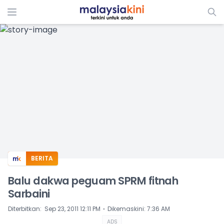
ADS
BERITA
Balu dakwa peguam SPRM fitnah
Sarbaini
⋅
Diterbitkan
:
Sep 23, 2011 12:11 PM
Dikemaskini
:
7:36 AM
ADS