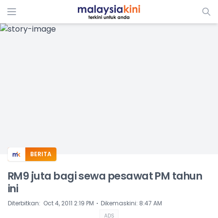
ADS
BERITA
RM9 juta bagi sewa pesawat PM tahun
ini
⋅
Diterbitkan
:
Oct 4, 2011 2:19 PM
Dikemaskini
:
8:47 AM
ADS