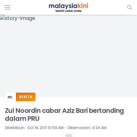
ADS
BERITA
Zul Noordin cabar Aziz Bari bertanding
dalam PRU
⋅
Diterbitkan
:
Oct 18, 2011 10:59 AM
Dikemaskini
:
4:24 AM
ADS