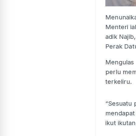
Menunaika
Menteri i
adik Naji
Perak Dat
Mengulas 
perlu mem
terkeliru.
“Sesuatu p
mendapat 
ikut ikutan