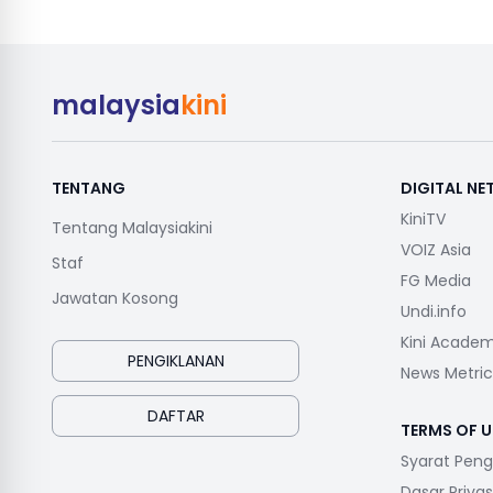
malaysia
kini
TENTANG
DIGITAL N
KiniTV
Tentang Malaysiakini
VOIZ Asia
Staf
FG Media
Jawatan Kosong
Undi.info
Kini Acade
PENGIKLANAN
News Metric
DAFTAR
TERMS OF U
Syarat Pen
Dasar Privas