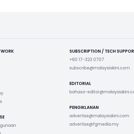
ETWORK
SUBSCRIPTION / TECH SUPPO
+60 17-323 0707
subscribe@malaysiakini.com
EDITORIAL
bahasa-editor@malaysiakini.
my
s
PENGIKLANAN
advertise@malaysiakini.com
SE
advertise@fgmedia.my
ggunaan
i