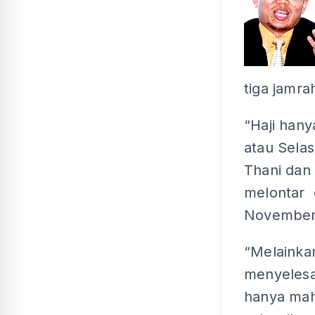
tiga jamra
“Haji hany
atau Sela
Thani dan
melontar d
November 
“Melainka
menyelesai
hanya mah