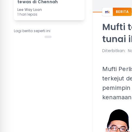
tewas di Chennah
Lee Way Loon
BERITA
1 hari lepas
Mufti 
Lagi berita seperti ini
tunai 
Diterbitkan
:
No
Mufti Perl
terkejut 
pemimpin 
kenamaan l