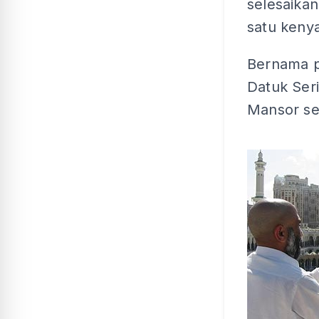
selesaikan 
satu keny
Bernama p
Datuk Seri
Mansor se