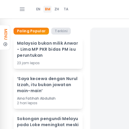
EN
BM
ZH
TA
Paling Popular
Terkini
MENU
Malaysia bukan milik Anwar
- Lima MP PKR bidas PM isu
peruntukan
23 jam lepas
‘Saya kecewa dengan Nurul
Izzah, itu bukan jawatan
main-main’
Aina Fatihah Abdullah
2 hari lepas
Sokongan pengundi Melayu
pada Loke meningkat meski