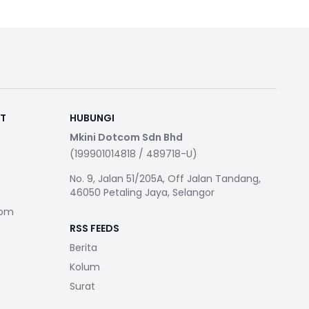
RT
HUBUNGI
Mkini Dotcom Sdn Bhd
(199901014818 / 489718-U)
No. 9, Jalan 51/205A, Off Jalan Tandang,
46050 Petaling Jaya, Selangor
com
RSS FEEDS
Berita
Kolum
Surat