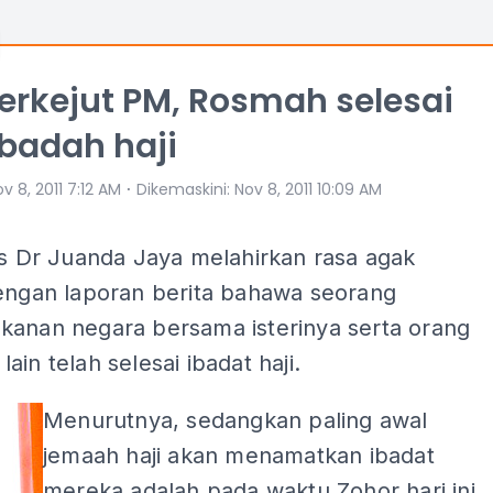
terkejut PM, Rosmah selesai
ibadah haji
⋅
v 8, 2011 7:12 AM
Dikemaskini
:
Nov 8, 2011 10:09 AM
is Dr Juanda Jaya melahirkan rasa agak
dengan laporan berita bahawa seorang
kanan negara bersama isterinya serta orang
ain telah selesai ibadat haji.
Menurutnya, sedangkan paling awal
jemaah haji akan menamatkan ibadat
mereka adalah pada waktu Zohor hari ini