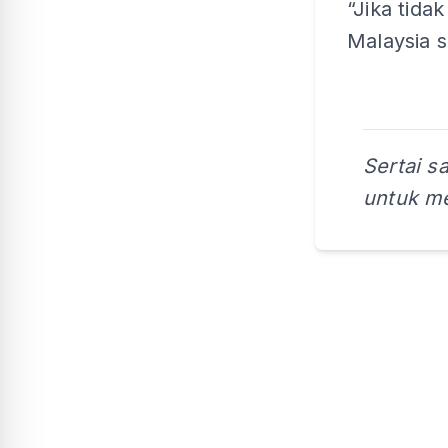
“Jika tid
Malaysia s
Sertai s
untuk me