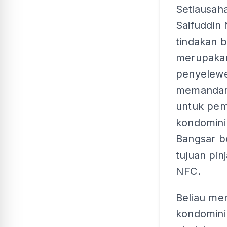
Setiausah
Saifuddin
tindakan 
merupakan
penyelew
memandan
untuk pem
kondomini
Bangsar b
tujuan pi
NFC.
Beliau me
kondominiu