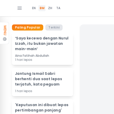
EN
BM
ZH
TA
Paling Popular
Terkini
MENU
‘Saya kecewa dengan Nurul
Izzah, itu bukan jawatan
main-main’
Aina Fatihah Abdullah
1 hari lepas
Jantung Ismail Sabri
berhenti dua saat lepas
terjatuh, kata peguam
1 hari lepas
'Keputusan ini dibuat lepas
pertimbangan panjang'