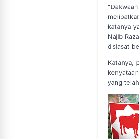
"Dakwaan i
melibatkan
katanya y
Najib Raz
disiasat b
Katanya, 
kenyataan
yang tela