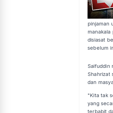
pinjaman u
manakala 
disiasat 
sebelum in
Saifuddin 
Shahrizat
dan masya
"Kita tak 
yang secar
terbabit d