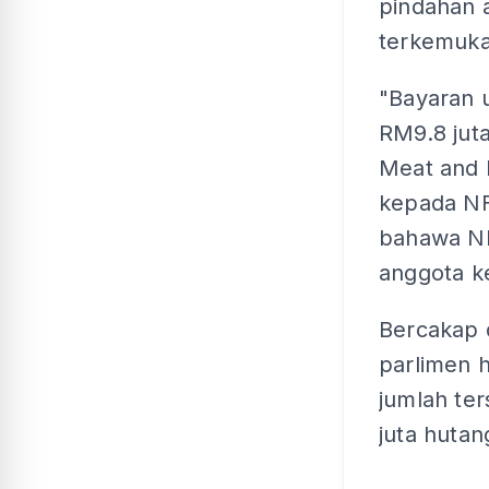
pindahan 
terkemuka
"Bayaran 
RM9.8 juta
Meat and 
kepada NF
bahawa NM
anggota k
Bercakap 
parlimen h
jumlah te
juta huta