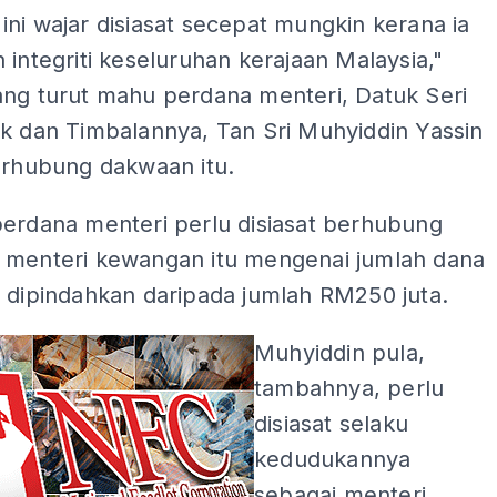
ni wajar disiasat secepat mungkin kerana ia
 integriti keseluruhan kerajaan Malaysia,"
ang turut mahu perdana menteri, Datuk Seri
ak dan Timbalannya, Tan Sri Muhyiddin Yassin
erhubung dakwaan itu.
perdana menteri perlu disiasat berhubung
 menteri kewangan itu mengenai jumlah dana
h dipindahkan daripada jumlah RM250 juta.
Muhyiddin pula,
tambahnya, perlu
disiasat selaku
kedudukannya
sebagai menteri