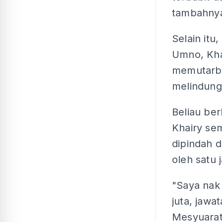
tambahny
Selain itu
Umno, Kha
memutarbe
melindung
Beliau be
Khairy se
dipindah 
oleh satu 
"Saya nak 
juta, jawa
Mesyuarat