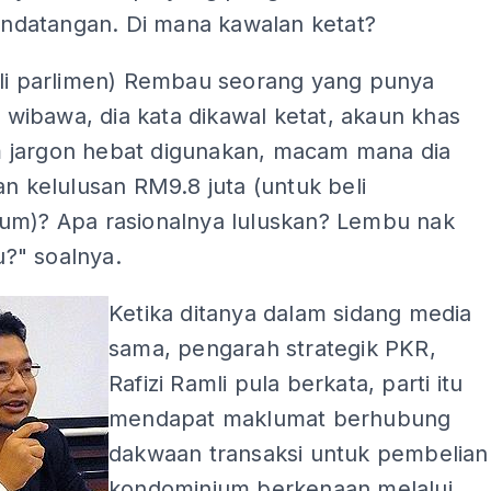
tandatangan. Di mana kawalan ketat?
hli parlimen) Rembau seorang yang punya
an wibawa, dia kata dikawal ketat, akaun khas
jargon hebat digunakan, macam mana dia
an kelulusan RM9.8 juta (untuk beli
um)? Apa rasionalnya luluskan? Lembu nak
tu?" soalnya.
Ketika ditanya dalam sidang media
sama, pengarah strategik PKR,
Rafizi Ramli pula berkata, parti itu
mendapat maklumat berhubung
dakwaan transaksi untuk pembelian
kondominium berkenaan melalui