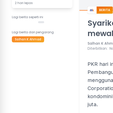
2 hari lepas
BERITA
Lagi berita seperti ini
Syarik
mewah
Lagi berita dari pengarang
Salhan K Ahmad
Salhan K Ah
Diterbitkan
:
No
PKR hari i
Pembangun
menggunak
Corporati
kondomin
juta.