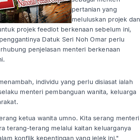
pertanian yang
meluluskan projek da
ntuk projek feedlot berkenaan sebelum ini,
penggantinya Datuk Seri Noh Omar perlu
berhubung penjelasan menteri berkenaan
i.
ADS
menambah, individu yang perlu disiasat ialah
 selaku menteri pembanguan wanita, keluarga
rakat.
serang ketua wanita umno. Kita serang menteri
a terang-terang melalui kaitan keluarganya
alam konflik kepentingan yang jelek ini,"