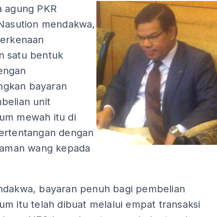
a agung PKR
 Nasution mendakwa,
berkenaan
 satu bentuk
engan
gkan bayaran
belian unit
um mewah itu di
ertentangan dengan
njaman wang kepada
ndakwa, bayaran penuh bagi pembelian
m itu telah dibuat melalui empat transaksi