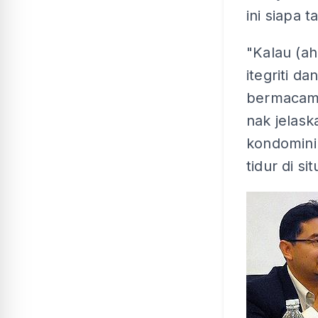
ini siapa 
"Kalau (a
itegriti d
bermacam 
nak jelask
kondomini
tidur di si