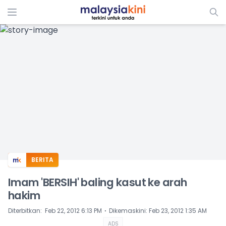
ADS
BERITA
Imam 'BERSIH' baling kasut ke arah
hakim
⋅
Diterbitkan
:
Feb 22, 2012 6:13 PM
Dikemaskini
:
Feb 23, 2012 1:35 AM
ADS