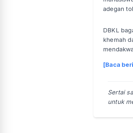
adegan to
DBKL bag
khemah da
mendakwa 
[Baca ber
Sertai s
untuk me