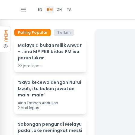
EN
BM
ZH
TA
Paling Popular
Terkini
MENU
Malaysia bukan milik Anwar
- Lima MP PKR bidas PM isu
peruntukan
22 jam lepas
‘Saya kecewa dengan Nurul
Izzah, itu bukan jawatan
main-main’
Aina Fatihah Abdullah
2 hari lepas
Sokongan pengundi Melayu
pada Loke meningkat meski