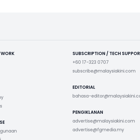
ETWORK
SUBSCRIPTION / TECH SUPPO
+60 17-323 0707
subscribe@malaysiakini.com
EDITORIAL
bahasa-editor@malaysiakini.
my
s
PENGIKLANAN
advertise@malaysiakini.com
SE
advertise@fgmedia.my
ggunaan
i