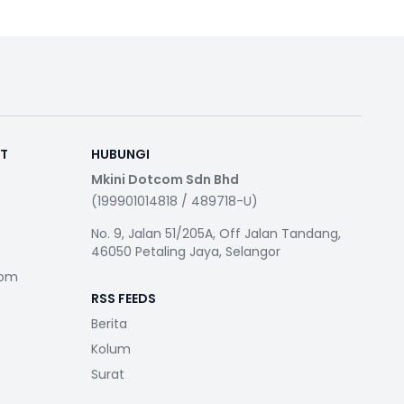
RT
HUBUNGI
Mkini Dotcom Sdn Bhd
(199901014818 / 489718-U)
No. 9, Jalan 51/205A, Off Jalan Tandang,
46050 Petaling Jaya, Selangor
com
RSS FEEDS
Berita
Kolum
Surat