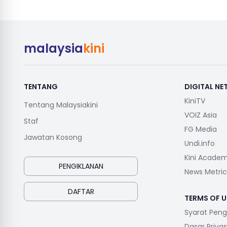
malaysia
kini
TENTANG
DIGITAL N
KiniTV
Tentang Malaysiakini
VOIZ Asia
Staf
FG Media
Jawatan Kosong
Undi.info
Kini Acade
PENGIKLANAN
News Metric
DAFTAR
TERMS OF U
Syarat Pen
Dasar Privas