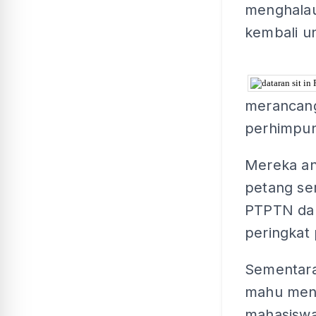
menghalau
kembali u
merancang
perhimpun
Mereka an
petang se
PTPTN dan
peringkat 
Sementara 
mahu meng
mahasiswa