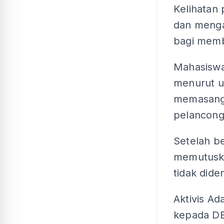
Kelihatan
dan menga
bagi membe
Mahasiswa
menurut u
memasang 
pelancong
Setelah b
memutuska
tidak dide
Aktivis Ad
kepada DB