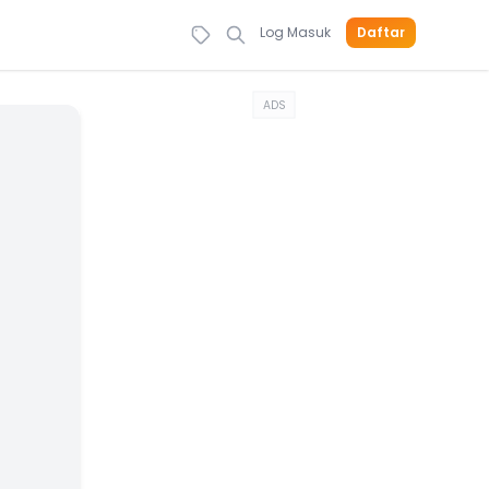
Log Masuk
Daftar
ADS