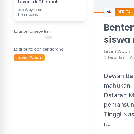
tewas di Chennah
Lee Way Loon
BERITA
1 hari lepas
Bente
Lagi berita seperti ini
siswa 
Lagi berita dari pengarang
Leven Woon
Diterbitkan
:
Ap
Leven Woon
Dewan Ban
mahukan k
Dataran M
pemansuha
Tinggi Na
itu.