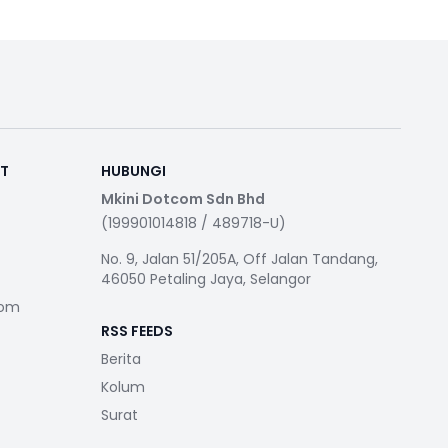
RT
HUBUNGI
Mkini Dotcom Sdn Bhd
(199901014818 / 489718-U)
No. 9, Jalan 51/205A, Off Jalan Tandang,
46050 Petaling Jaya, Selangor
com
RSS FEEDS
Berita
Kolum
Surat