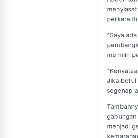
menyiasat
perkara it
"Saya ada
pembangka
memilih p
"Kenyataan
Jika betul
segenap as
Tambahnya
gabungan 
menjadi g
kemarahan