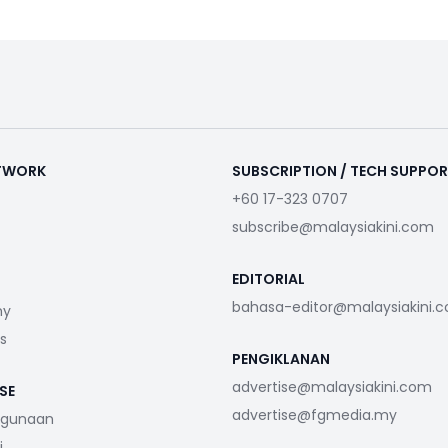
ETWORK
SUBSCRIPTION / TECH SUPPO
+60 17-323 0707
subscribe@malaysiakini.com
EDITORIAL
bahasa-editor@malaysiakini.
my
s
PENGIKLANAN
advertise@malaysiakini.com
SE
advertise@fgmedia.my
ggunaan
i