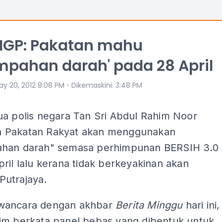
 IGP: Pakatan mahu
mpahan darah' pada 28 April
⋅
ay 20, 2012 8:08 PM
Dikemaskini
:
3:48 PM
ua polis negara Tan Sri Abdul Rahim Noor
 Pakatan Rakyat akan menggunakan
han darah" semasa perhimpunan BERSIH 3.0
ril lalu kerana tidak berkeyakinan akan
utrajaya.
wancara dengan akhbar
Berita Minggu
hari ini,
im berkata panel bebas yang dibentuk untuk