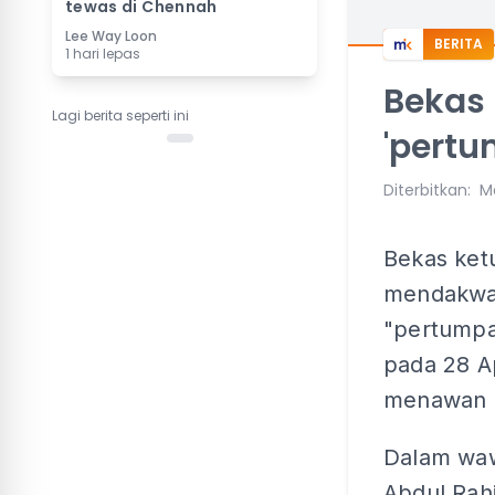
tewas di Chennah
Lee Way Loon
BERITA
1 hari lepas
Bekas
Lagi berita seperti ini
'pertu
Diterbitkan
:
M
Bekas ket
mendakwa
"pertumpa
pada 28 Ap
menawan P
Dalam wa
Abdul Rah