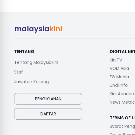
malaysia
kini
TENTANG
DIGITAL N
KiniTV
Tentang Malaysiakini
VOIZ Asia
Staf
FG Media
Jawatan Kosong
Undi.info
Kini Acade
PENGIKLANAN
News Metric
DAFTAR
TERMS OF U
Syarat Pen
Dasar Privas