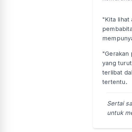
"Kita liha
pembabita
mempunyai
"Gerakan p
yang turu
terlibat 
tertentu.
Sertai s
untuk me