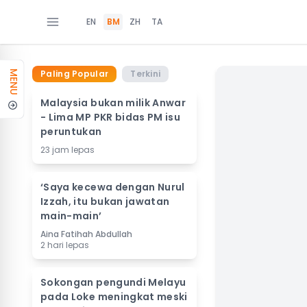
EN
BM
ZH
TA
Paling Popular
Terkini
MENU
Malaysia bukan milik Anwar
- Lima MP PKR bidas PM isu
peruntukan
23 jam lepas
‘Saya kecewa dengan Nurul
Izzah, itu bukan jawatan
main-main’
Aina Fatihah Abdullah
2 hari lepas
Sokongan pengundi Melayu
pada Loke meningkat meski